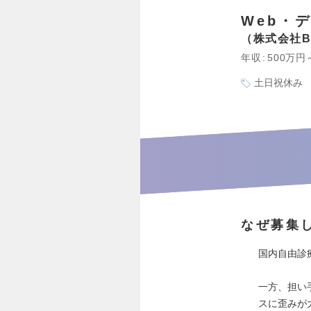
Web・
株式会社B
年収
500万円
土日祝休み
なぜ募集
国内自由診
一方、担い手
スに歪みが