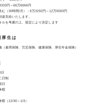
333円～66万6666円
む（30時間/月）：6万3292円～12万6583円
別途支給いたします。
キルを考慮の上、規定により決定します
利厚生は
備（雇用保険、労災保険、健康保険、厚生年金保険）
は
0日
二日制
祝日
休暇
暇（12/30～1/3）