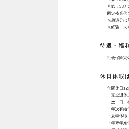
月給：33万3
固定残業代含
※超過分は
※経験・ス
待遇・福
社会保険完
休日休暇
年間休日12
・完全週休
・土、日、
・年次有給
・夏季休暇
・年末年始休