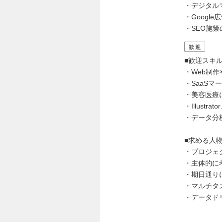
・デジタル
・Googl
・SEO施
歓迎
■歓迎スキ
・Web制
・SaaSマ
・美容医療
・Illustra
・データ分析
■求める人
・プロジェ
・主体的に
・期日通り
・マルチタ
・データド