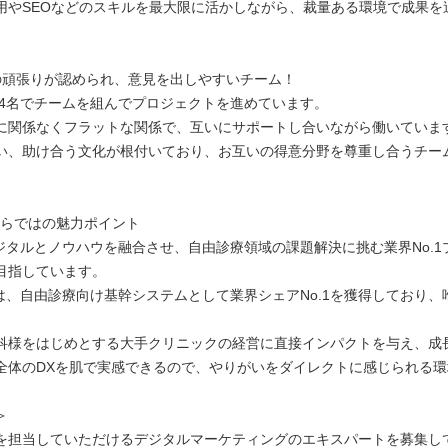
用やSEOなどのスキルを最大限に活かしながら、裁量ある環境で成果を
の頑張りが認められ、意見を出しやすいチーム！
代の4名でチームを組んでプロジェクトを進めています。
に関係なくフラットな関係で、互いにサポートし合いながら働いていま
い、助け合う文化が根付いており、お互いの得意分野を尊重し合うチー
Aならではの魅力ポイント
デジタルとノウハウを融合させ、自由診療領域の課題解決に挑む業界No.1
目指しています。
Aは、自由診療向け基幹システムとして業界シェアNo.1を獲得しており、
科様をはじめとする大手クリニックの経営に直接インパクトを与え、成
全体のDXを肌で実感できるので、やりがいをダイレクトに感じられる環
＞
を担当していただけるデジタルマーケティングのエキスパートを募集し