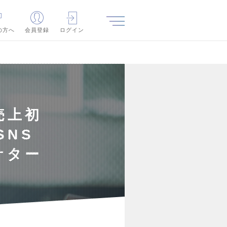
の方へ
会員登録
ログイン
売上初
SNS
ケター