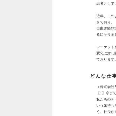
患者として
近年、この
きており、
自由診療領
るに至りま
マーケット
変化に対し
ております
どんな仕
＜株式会社
【1】今ま
私たちのチ
いう気持ち
く、社長か