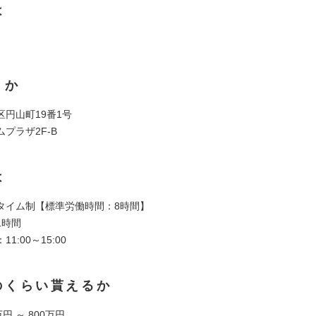
は
くか
区円山町19番1号
プラザ2F-B
は
タイム制【標準労働時間：8時間】
1時間
1:00～15:00
のくらい貰えるか
円 ～ 800万円