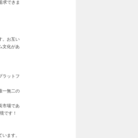
追求できま
す。お互い
ム文化があ
プラットフ
唯一無二の
長市場であ
境です！
ています。