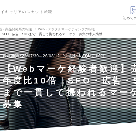
ハイキャリアのスカウト転職
初めて
画・商品開発系の転職
Web・デジタルマーケティングの転職
｜SEO・広告・SNSまで一貫して携われるマーケター募集の求人情報
掲載期間
26/07/30～26/08/12
求人No.KAQMC-002
【Webマーケ経験者歓迎】
年度比10倍｜SEO・広告・
まで一貫して携われるマー
募集