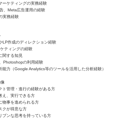
マーケティングの実務経験
e広告、Meta広告運用の経験
策の実務経験
ル
作やLP作成のディレクション経験
ーケティングの経験
に関する知見
tor、Photoshopの利用経験
能力（Google Analytics等のツールを活用した分析経験）
物像
クト管理・進行の経験がある方
考え、実行できる方
に物事を進められる方
スクが得意な方
リブンな思考を持っている方