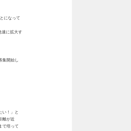
。
ことになって
急速に拡大す
募集開始し
たい！」と
距離が近
まで培って