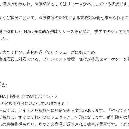
は選択肢が限られ、医療機関としてはリソースが不足している状況です
ような状況において、医療機関のDX化による業務効率化が求められる
域に特化したB4Aは先進的な機能リリースを武器に、業界でのシェアを
した。
が大きく伸び、進化を遂げていくフェーズにあるため、
臨機応変に対応できる、プロジェクト管理・進行が得意なマーケターを
。
事か
B4A｜採用担当の魅力ポイント＞
での経験を存分に活かして活躍できる！
ームでは、アイデアを積極的に発信できる文化があります。「やってみ
があれば、すぐにそれがプロジェクトとして形になります。経営陣との
らの直接指導もあり、あなたの意見が反映される機会が豊富です。これ