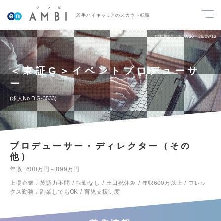
若手ハイキャリアのスカウト転職
掲載期間
26/07/30～26/08/12
＜東証G＞イベントプロデューサ
ー
求人No.DIG-3533
プロデューサー・ディレクター（その
他）
年収
600万円～899万円
上場企業
英語力不問
転勤なし
土日祝休み
年収600万以上
フレッ
クス勤務
副業してもOK
育児支援制度