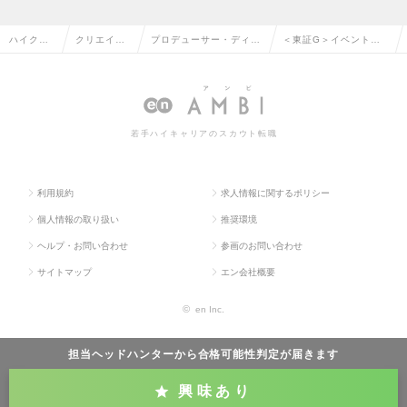
ハイクラ
クリエイテ
プロデューサー・ディレ
＜東証G＞イベントプ
ス求人TO
ィブ系の転
クター（その他）の転職
ロデューサーの求人情
P
職
報
若手ハイキャリアのスカウト転職
利用規約
求人情報に関するポリシー
個人情報の取り扱い
推奨環境
ヘルプ・お問い合わせ
参画のお問い合わせ
サイトマップ
エン会社概要
©
en Inc.
担当ヘッドハンターから
合格可能性判定
が届きます
興味あり