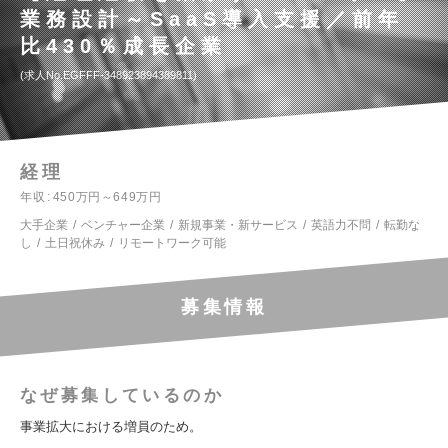
業務設計～SaaS導入支援／前年
比430％成長企業
求人No.EGFFF-348923894389811
経理
年収
450万円～649万円
大手企業
ベンチャー企業
新規事業・新サービス
英語力不問
転勤な
し
土日祝休み
リモートワーク可能
募集情報
なぜ募集しているのか
事業拡大における増員のため。