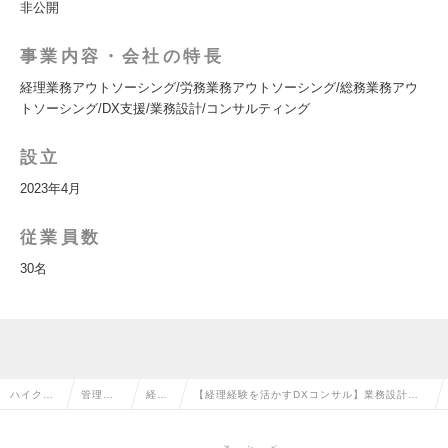
非公開
事業内容・会社の特長
経理業務アウトソーシング/労務業務アウトソーシング/総務業務アウ
トソーシング/DX支援/業務設計/コンサルティング
設立
2023年4月
従業員数
30名
ハイクラ
管理部
経理
【経理経験を活かすDXコンサル】業務設計～S
ス求人TO
門系の
の転
aaS導入支援／前年比430％成長企業の求人情