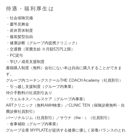
待遇・福利厚生は
・社会保険完備
・慶弔見舞金
・産休育休制度
・服装髪型自由
・健康診断（グループ内提携クリニック）
・交通費（実費支給 ※月額5万円上限）
・PC貸与
・学び／成長支援制度
書籍購入制度（無料）会社にない本は自由に購入することができま
す。
グループ内コーチングスクールTHE COACH Academy（社員割引）
・引っ越し支援制度（グループ内事業）
仲介手数料の社員割引あり
・ウェルネス／ヘルスケア（グループ内事業）
ARTクリニック（無料AMH検査）／CLINIC TEN（保険診療無料・自
費診療社員割引）
パーソナルジム（社員割引）／サウナ（the・）（社員割引）
・食事補助（グループ内事業）
グループ企業 MYPLATEが提供する健康に優しく栄養バランスのとれ