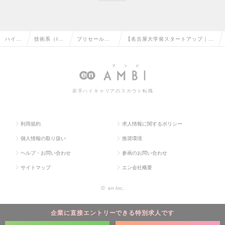
ハイク
技術系（I
プリセール
【名古屋大学発スタートアップ｜技
ラス求
T・Web・通
ス・セールス
術営業】AI等情報技術を活用し製造
人TOP
信系）の転
エンジニアの
現場の課題を解決の求人情報
職
転職
若手ハイキャリアのスカウト転職
利用規約
求人情報に関するポリシー
個人情報の取り扱い
推奨環境
ヘルプ・お問い合わせ
参画のお問い合わせ
サイトマップ
エン会社概要
©
en Inc.
企業に直接エントリーできる特別求人です