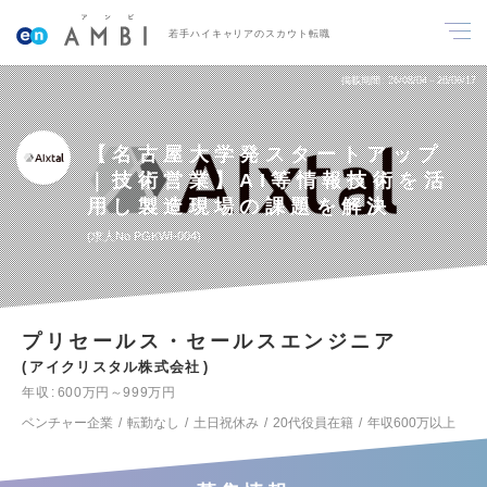
若手ハイキャリアのスカウト転職
掲載期間
26/08/04～26/08/17
【名古屋大学発スタートアップ
｜技術営業】AI等情報技術を活
用し製造現場の課題を解決
求人No.PGKWI-004
プリセールス・セールスエンジニア
アイクリスタル株式会社
年収
600万円～999万円
ベンチャー企業
転勤なし
土日祝休み
20代役員在籍
年収600万以上