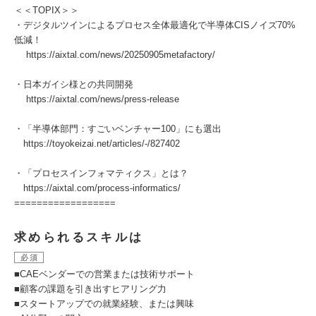
＜＜TOPIX＞＞
・デジタルツインによるプロセス全体最適化で半導体CISノイズ70%
低減！
https://aixtal.com/news/20250905metafactory/
・日本ガイシ様との共同開発
https://aixtal.com/news/press-release
・「半導体部門：すごいベンチャー100」にも選出
https://toyokeizai.net/articles/-/827402
・「プロセスインフォマティクス」とは？
https://aixtal.com/process-informatics/
==================
求められるスキルは
必須
■CAEベンダーでの営業または技術サポート
■顧客の課題を引き出すヒアリング力
■スタートアップでの就業経験、または興味