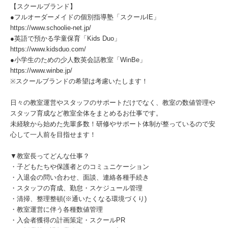
【スクールブランド】
●フルオーダーメイドの個別指導塾「スクールIE」
https://www.schoolie-net.jp/
●英語で預かる学童保育「Kids Duo」
https://www.kidsduo.com/
●小学生のための少人数英会話教室「WinBe」
https://www.winbe.jp/
※スクールブランドの希望は考慮いたします！
日々の教室運営やスタッフのサポートだけでなく、教室の数値管理や
スタッフ育成など教室全体をまとめるお仕事です。
未経験から始めた先輩多数！研修やサポート体制が整っているので安
心して一人前を目指せます！
▼教室長ってどんな仕事？
・子どもたちや保護者とのコミュニケーション
・入退会の問い合わせ、面談、連絡各種手続き
・スタッフの育成、勤怠・スケジュール管理
・清掃、整理整頓(※通いたくなる環境づくり)
・教室運営に伴う各種数値管理
・入会者獲得の計画策定・スクールPR