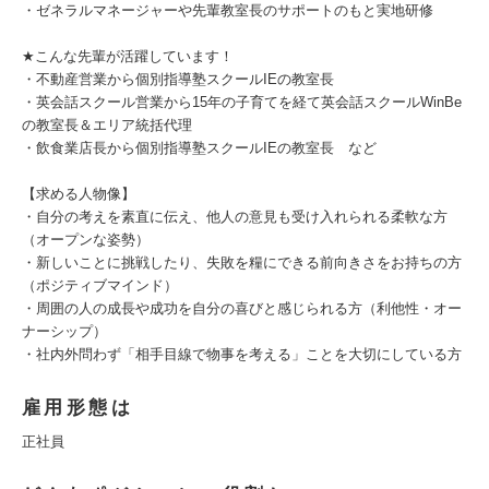
・ゼネラルマネージャーや先輩教室長のサポートのもと実地研修
★こんな先輩が活躍しています！
・不動産営業から個別指導塾スクールIEの教室長
・英会話スクール営業から15年の子育てを経て英会話スクールWinBe
の教室長＆エリア統括代理
・飲食業店長から個別指導塾スクールIEの教室長 など
【求める人物像】
・自分の考えを素直に伝え、他人の意見も受け入れられる柔軟な方
（オープンな姿勢）
・新しいことに挑戦したり、失敗を糧にできる前向きさをお持ちの方
（ポジティブマインド）
・周囲の人の成長や成功を自分の喜びと感じられる方（利他性・オー
ナーシップ）
・社内外問わず「相手目線で物事を考える」ことを大切にしている方
雇用形態は
正社員