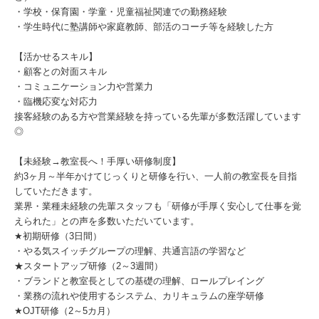
・学校・保育園・学童・児童福祉関連での勤務経験
・学生時代に塾講師や家庭教師、部活のコーチ等を経験した方
【活かせるスキル】
・顧客との対面スキル
・コミュニケーション力や営業力
・臨機応変な対応力
接客経験のある方や営業経験を持っている先輩が多数活躍しています
◎
【未経験→教室長へ！手厚い研修制度】
約3ヶ月～半年かけてじっくりと研修を行い、一人前の教室長を目指
していただきます。
業界・業種未経験の先輩スタッフも「研修が手厚く安心して仕事を覚
えられた」との声を多数いただいています。
★初期研修（3日間）
・やる気スイッチグループの理解、共通言語の学習など
★スタートアップ研修（2～3週間）
・ブランドと教室長としての基礎の理解、ロールプレイング
・業務の流れや使用するシステム、カリキュラムの座学研修
★OJT研修（2～5カ月）