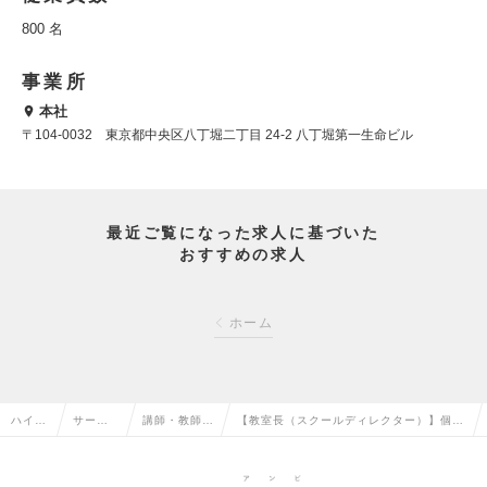
800 名
事業所
本社
〒104-0032 東京都中央区八丁堀二丁目 24-2 八丁堀第一生命ビル
最近ご覧になった求人に基づいた
おすすめの求人
ホーム
ハイク
サービ
講師・教師・
【教室長（スクールディレクター）】個別
ラス求
ス・流
インストラク
指導塾・英会話教室等のスクール運営/ス