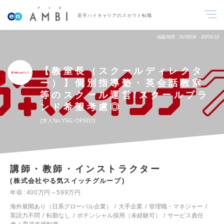
若手ハイキャリアのスカウト転職
掲載期間
26/08/06～26/08/19
【教室長（スクールディレクタ
ー）】個別指導塾・英会話教室
等のスクール運営/スクールブラ
ンド希望考慮◎
求人No.YSG-OPSD2
講師・教師・インストラクター
株式会社やる気スイッチグループ
年収
400万円～599万円
海外展開あり（日系グローバル企業）
大手企業
管理職・マネジャー
英語力不問
転勤なし
ポテンシャル採用（未経験可）
サービス責任