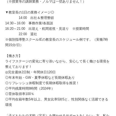
（※授業等の講師業務・ノルマは一切ありません！）
▼教室長の1日の業務イメージ◎
14:00 出社＆整理整頓
14:30～16:00 事務作業/各面談
16:20～21:00 出迎え・机間巡視・見送り ※授業時間
22:00 退社
※個別指導塾スクールIEの教室長のスケジュール例です。（実働7時
間15分/日）
【働き方】
ライフステージの変化に寄り添いながら、安心して長く働ける環境を
整えております！
◎完全週休2日制・年間休日120日
◎年末年始・GW・夏季休暇など長期休暇あり
◎リフレッシュ休暇制度で長期休暇取得を推奨！
◎平均残業時間8時間（2024年）
◎育休取得率100％
◎平均在籍年数5年以上、男女比率5対5と、性別関係なく活躍できる
環境
「子どもたちの才能（宝石）を輝かせるサポートをしたい」方、私た