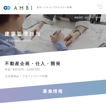
若手ハイキャリアのスカウト転職
掲載期間
26/07/29～26/08/11
建築監理担当
求人No.AHN--133703
不動産企画・仕入・開発
年収
850万円～1049万円
土日祝休み
リモートワーク可能
募集情報