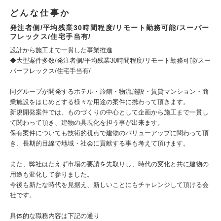
どんな仕事か
発注者側/平均残業30時間程度/リモート勤務可能/スーパー
フレックス/住宅手当有/
設計から施工まで一貫した事業推進
◆大型案件多数/発注者側/平均残業30時間程度/リモート勤務可能/スー
パーフレックス/住宅手当有/
同グループが開発するホテル・旅館・物流施設・賃貸マンション・商
業施設をはじめとする様々な用途の案件に携わって頂きます。
新規開発案件では、ものづくりの中心として企画から施工まで一貫し
て関わって頂き、建物の具現化を担う事が出来ます。
保有案件についても技術的視点で建物のバリューアップに関わって頂
き、長期的目線で地域・社会に貢献する事も考えて頂けます。
また、弊社はたえず市場の要請を先取りし、時代の変化と共に建物の
用途も変化して参りました。
今後も新たな時代を見据え、新しいことにもチャレンジして頂ける会
社です。
具体的な職務内容は下記の通り