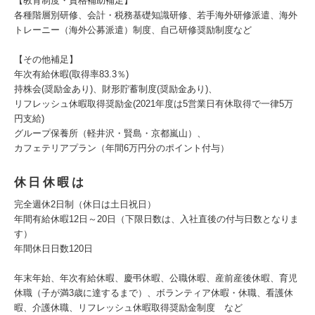
【教育制度・資格補助補足】
各種階層別研修、会計・税務基礎知識研修、若手海外研修派遣、海外
トレーニー（海外公募派遣）制度、自己研修奨励制度など
【その他補足】
年次有給休暇(取得率83.3％)
持株会(奨励金あり)、財形貯蓄制度(奨励金あり)、
リフレッシュ休暇取得奨励金(2021年度は5営業日有休取得で一律5万
円支給)
グループ保養所（軽井沢・賢島・京都嵐山）、
カフェテリアプラン（年間6万円分のポイント付与）
休日休暇は
完全週休2日制（休日は土日祝日）
年間有給休暇12日～20日（下限日数は、入社直後の付与日数となりま
す）
年間休日日数120日
年末年始、年次有給休暇、慶弔休暇、公職休暇、産前産後休暇、育児
休職（子が満3歳に達するまで）、ボランティア休暇・休職、看護休
暇、介護休職、リフレッシュ休暇取得奨励金制度 など