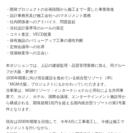
・開発プロジェクトの企画段階から施工まで一貫した事業推進
・設計事務所及び施工会社へのマネジメント業務
・社内関係者へのアドバイス、問題提起
・当社設計基準等のルールの策定
・コスト査定、VECD提案
・保有施設のバリューアップ工事の適性判断
・定例会議等への出席
・現場検査等への立会い
本ポジションでは、上記の建築監理・品質管理業務に加え、同グルー
プが大阪・夢洲で
1030年開業に向け現在建設を進めている統合型リゾート（IR）
「MGM大阪」プロジェクトにもかかわっていただきます。
当事業は、MGMリゾーツ・インターナショナルと同社による共同事
業で、カジノ、ホテル、国際会議場、エンターテインメント施設等か
ら構成される、開発規模1兆円を超える国内統合型リゾートの第1号案
件となります。
現在は2030年開業を目指して、今年4月に工事着工し、今後は施工マ
ネジメントを行いながら、