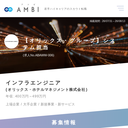
若手ハイキャリアのスカウト転職
掲載期間
26/07/31～26/08/13
【オリックス・グループ】シス
テム担当
求人No.ABAWW-006
インフラエンジニア
オリックス・ホテルマネジメント株式会社
年収
400万円～499万円
上場企業
大手企業
新規事業・新サービス
募集情報