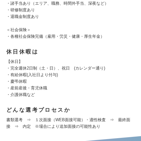
・諸手当あり（エリア、職務、時間外手当、深夜など）
・研修制度あり
・退職金制度あり
＜社会保険＞
・各種社会保険完備（雇用・労災・健康・厚生年金）
休日休暇は
【休日】
・完全週休2日制（土・日）、祝日 (カレンダー通り)
・有給休暇(入社日より付与)
・慶弔休暇
・産前産後・育児休職
・介護休職など
どんな選考プロセスか
書類選考 ⇒ １次面接（WEB面接可能）・適性検査 ⇒ 最終面
接 ⇒ 内定 ※場合により追加面接の可能性あり