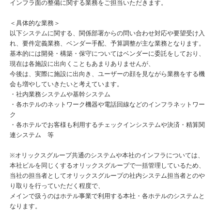
インフラ面の整備に関する業務をご担当いただきます。
＜具体的な業務＞
以下システムに関する、関係部署からの問い合わせ対応や要望受け入
れ、要件定義業務、ベンダー手配、予算調整が主な業務となります。
基本的には開発・構築・保守についてはベンダーに委託をしており、
現在は各施設に出向くこともあまりありませんが、
今後は、実際に施設に出向き、ユーザーの顔を見ながら業務をする機
会も増やしていきたいと考えています。
・社内業務システムや基幹システム
・各ホテルのネットワーク機器や電話回線などのインフラネットワー
ク
・各ホテルでお客様も利用するチェックインシステムや決済・精算関
連システム 等
※オリックスグループ共通のシステムや本社のインフラについては、
本社ビルを同じくするオリックスグループで一括管理しているため、
当社の担当者としてオリックスグループの社内システム担当者とのや
り取りを行っていただく程度で、
メインで扱うのはホテル事業で利用する本社・各ホテルのシステムと
なります。