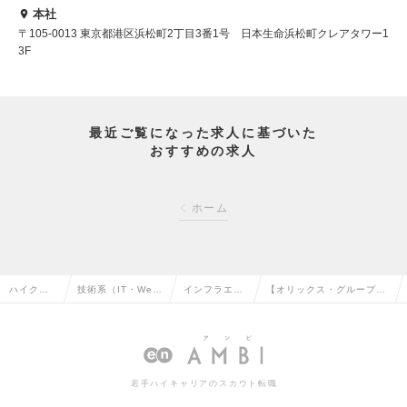
本社
〒105-0013 東京都港区浜松町2丁目3番1号 日本生命浜松町クレアタワー1
3F
最近ご覧になった求人に基づいた
おすすめの求人
ホーム
ハイクラ
技術系（IT・We
インフラエン
【オリックス・グループ】
ス求人TO
b・通信系）の転職
ジニアの転職
システム担当の求人情報
P
若手ハイキャリアのスカウト転職