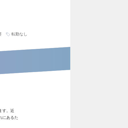
要
転勤なし
ます。近
れにあるた