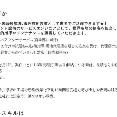
事か
·未経験歓迎:海外技術営業として世界でご活躍できます★】
ラント設備のサービスエンジニアとして、世界各地の顧客を担当し
術的指導やメンテナンスを担当していただきます。
へのアフターサービス(営業部に同行)
据え付けや試運転の技術指導(現地代理店を通じて注文を受け、代理店の
や顧客からの問い合わせ対応（国内勤務時）
は月1回、案件ごとに1-3週間程(手当あり)国内にいる時は、見積もりや
応
なし
香川県坂出工場で勤務/残業は平均15時間程度/急な呼び出しや夜間の対応
全社的に設定等、働きやすい環境。
るスキルは