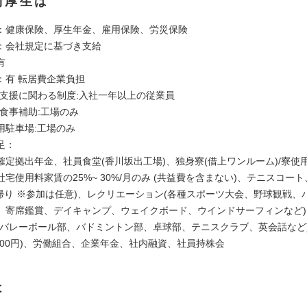
利厚生は
：健康保険、厚生年金、雇用保険、労災保険
：会社規定に基づき支給
有
：有 転居費企業負担
児支援に関わる制度:入社一年以上の従業員
·食事補助:工場のみ
用駐車場:工場のみ
足：
定拠出年金、社員食堂(香川坂出工場)、独身寮(借上ワンルーム)/寮使用料5
宅使用料家賃の25%~ 30%/月のみ (共益費を含まない)、テニスコー
·日帰り ※参加は任意)、レクリエーション(各種スポーツ大会、野球観戦、
、寄席鑑賞、デイキャンプ、ウェイクボード、ウインドサーフィンなど
、バレーボール部、バドミントン部、卓球部、テニスクラブ、英会話など
,000円)、労働組合、企業年金、社内融資、社員持株会
は