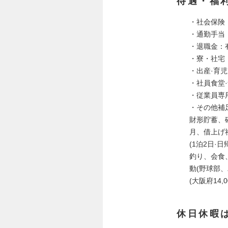
待遇・福
・社会保険
・通勤手当
・退職金：
・寮・社宅
・出産·育
・社員食堂
・従業員専
・その他補
財形貯蓄、確
月、借上げ社
(1泊2日
釣り、会食
動(野球部
(大阪府14
休日休暇