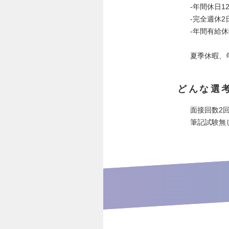
-年間休日1
-完全週休
-年間有給休
夏季休暇、
どんな選
面接回数2
筆記試験無