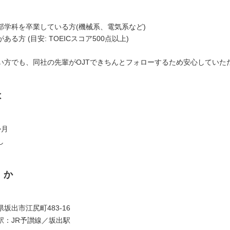
部学科を卒業している方(機械系、電気系など)
ある方 (目安: TOEICスコア500点以上)
い方でも、同社の先輩がOJTできちんとフォローするため安心していた
は
か月
し
くか
坂出市江尻町483-16
駅：JR予讃線／坂出駅