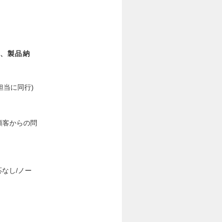
、製品納
担当に同行)
顧客からの問
なし/ノー