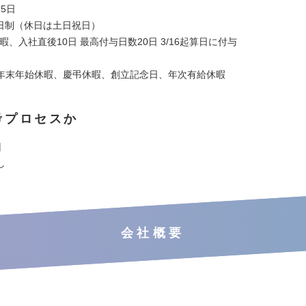
25日
2日制（休日は土日祝日）
暇、入社直後10日 最高付与日数20日 3/16起算日に付与
年末年始休暇、慶弔休暇、創立記念日、年次有給休暇
考プロセスか
回
し
会社概要