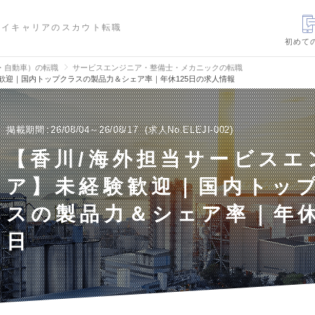
ハイキャリアのスカウト転職
初めて
・自動車）の転職
サービスエンジニア・整備士・メカニックの転職
歓迎｜国内トップクラスの製品力＆シェア率｜年休125日の求人情報
掲載期間
26/08/04～26/08/17
求人No.ELEJI-002
【香川/海外担当サービスエ
ア】未経験歓迎｜国内トッ
スの製品力＆シェア率｜年休
日