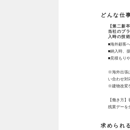
どんな仕
【第二新卒
当社のプ
入時の技
■海外顧客
■納入時、
■見積もり
※海外出張
い合わせ対
※建物改変
【働き方】
残業デーを
求められ