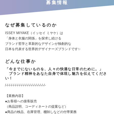
募集情報
なぜ募集しているのか
ISSEY MIYAKE（イッセイ ミヤケ）は
「身体と衣服の関係」を探求し続ける
ブランド哲学と革新的なデザインが独創的な
日本を代表する世界的デザイナーズブランドです✨
どんな仕事か
「今までにないものを、人々の快適な日常のために。」
ブランド精神をあなた自身で体現し魅力を伝えてくださ
い！
/-/-/-/-/-/-/-/-/-/-/-/-/-/-/-/-/-/-/-/-
【業務内容】
●お客様への接客販売
（商品説明、コーディネートの提案など）
●商品の検品、在庫管理、棚卸しなどの付帯業務