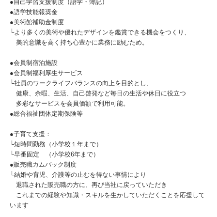
●自己学習支援制度（語学・簿記）
●語学技能報奨金
●美術館補助金制度
└より多くの美術や優れたデザインを鑑賞できる機会をつくり、
美的意識を高く持ち心豊かに業務に励むため。
●会員制宿泊施設
●会員制福利厚生サービス
└社員のワークライフバランスの向上を目的とし、
健康、余暇、生活、自己啓発など毎日の生活や休日に役立つ
多彩なサービスを会員価額で利用可能。
●総合福祉団体定期保険等
●子育て支援：
└短時間勤務（小学校１年まで）
└早番固定 （小学校6年まで）
●販売職カムバック制度
└結婚や育児、介護等の止むを得ない事情により
退職された販売職の方に、再び当社に戻っていただき
これまでの経験や知識・スキルを生かしていただくことを応援して
います