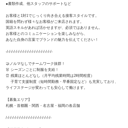
●書類作成、他スタッフのサポートなど
お客様と1対1でじっくり向き合える接客スタイルです。
国籍を問わず様々なお客様がご来店されます。
英語スキルがあれば活かせますが、必須ではありません。
お客様とのコミュニケーションを楽しみながら、
あなた自身の言葉でブランドの魅力を伝えてください！
-/-/-/-/-/-/-/-/-/-/-/-/-/-/-/-/-/-/-/-/-
🤝ノルマなしでチームワーク抜群！
👗 シーズンごとに制服を支給！
⏰ 残業ほとんどなし（月平均残業時間は2時間程度）
子育て支援制度（短時間勤務・早番固定など）も充実しており、
ライフステージが変わっても安心して働けます。
【募集エリア】
札幌・首都圏・関西・名古屋・福岡の各店舗
/-/-/-/-/-/-/-/-/-/-/-/-/-/-/-/-/-/-/-/-