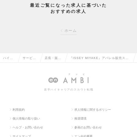
最近ご覧になった求人に基づいた
おすすめの求人
ホーム
ハイク
サービ
店長・販
『ISSEY MIYAKE』アパレル販売スタ
ラス求
ス・流通
売・店舗管
ッフ🥼シーズン毎に制服支給／年間休日
人TOP
系の転職
理の転職
120日の求人情報
若手ハイキャリアのスカウト転職
利用規約
求人情報に関するポリシー
個人情報の取り扱い
推奨環境
ヘルプ・お問い合わせ
参画のお問い合わせ
サイトマップ
エン会社概要