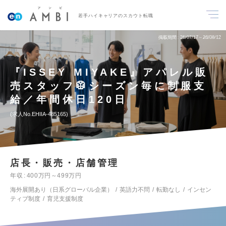
若手ハイキャリアのスカウト転職
掲載期間
26/07/17～26/08/12
『ISSEY MIYAKE』アパレル販
売スタッフ🥼シーズン毎に制服支
給／年間休日120日
求人No.EHIIA-485165
店長・販売・店舗管理
年収
400万円～499万円
海外展開あり（日系グローバル企業）
英語力不問
転勤なし
インセン
ティブ制度
育児支援制度