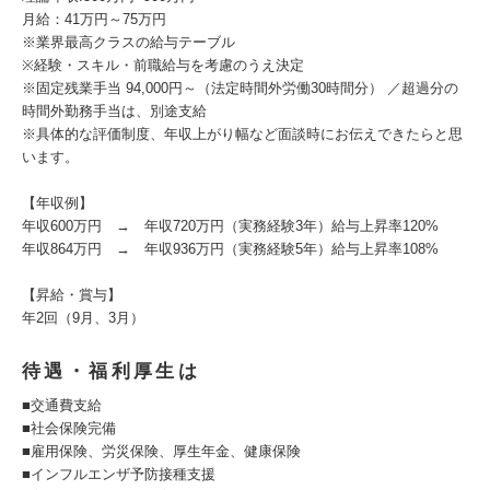
月給：41万円～75万円
※業界最高クラスの給与テーブル
※経験・スキル・前職給与を考慮のうえ決定
※固定残業手当 94,000円～（法定時間外労働30時間分） ／超過分の
時間外勤務手当は、別途支給
※具体的な評価制度、年収上がり幅など面談時にお伝えできたらと思
います。
【年収例】
年収600万円 → 年収720万円（実務経験3年）給与上昇率120%
年収864万円 → 年収936万円（実務経験5年）給与上昇率108%
【昇給・賞与】
年2回（9月、3月）
待遇・福利厚生は
■交通費支給
■社会保険完備
■雇用保険、労災保険、厚生年金、健康保険
■インフルエンザ予防接種支援