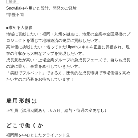
必須
Snowflakeを用いた設計、開発のご経験
*学歴不問
■求める人物像:
地域に貢献したい：福岡・九州を拠点に、地元の企業や全国規模のプ
ロジェクトを通じて地域経済の発展に貢献したい方。
高単価に挑戦したい：培ってきたUipathスキルを正当に評価され、現
在の年収から大幅なアップを実現したい方。
成長意欲が高い：上場企業グループの急成長フェーズで、自らも成長
の波に乗り、事業を牽引していきたい方。
「笑顔でフルベット」できる方、圧倒的な成長環境で市場価値を高め
たい方のご応募をお待ちしています！
雇用形態は
正社員（試用期間あり：6カ月、給与・待遇の変更なし）
どこで働くか
福岡県を中心としたクライアント先