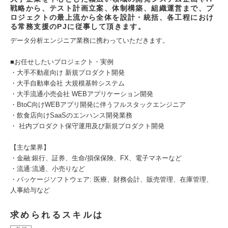
戦略から、テスト計画立案、体制構築、組織運営まで、プ
ロジェクトの最上流から全体を設計・統括、各工程におけ
る常務支援のPJに従事して頂きます。
データ分析エンジニア業務に携わっていただきます。
■お任せしたいプロジェクト・実例
・大手不動産向け 新規プロダクト開発
・大手自動車会社 大規模基幹システム
・大手流通小売会社 WEBアプリケーション開発
・BtoC向けWEBアプリ開発に伴うフルスタックエンジニア
・飲食店向けSaaSのエンハンス開発業務
・ 社内プロダクト保守運用及び新規プロダクト開発
【主な業界】
・金融:銀行、証券、生命/損保保険、FX、電子マネーなど
・流通:流通、小売りなど
・パッケージソフトウェア: 医療、財務会計、販売管理、在庫管理、
人事給与など
求められるスキルは