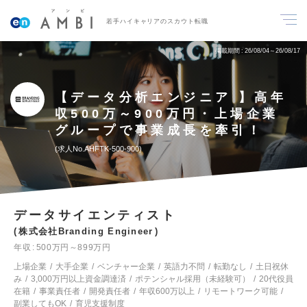
若手ハイキャリアのスカウト転職
掲載期間
26/08/04～26/08/17
【データ分析エンジニア 】高年
収500万～900万円・上場企業
グループで事業成長を牽引！
求人No.AHFTK-500-900
データサイエンティスト
株式会社Branding Engineer
年収
500万円～899万円
上場企業
大手企業
ベンチャー企業
英語力不問
転勤なし
土日祝休
み
3,000万円以上資金調達済
ポテンシャル採用（未経験可）
20代役員
在籍
事業責任者
開発責任者
年収600万以上
リモートワーク可能
副業してもOK
育児支援制度