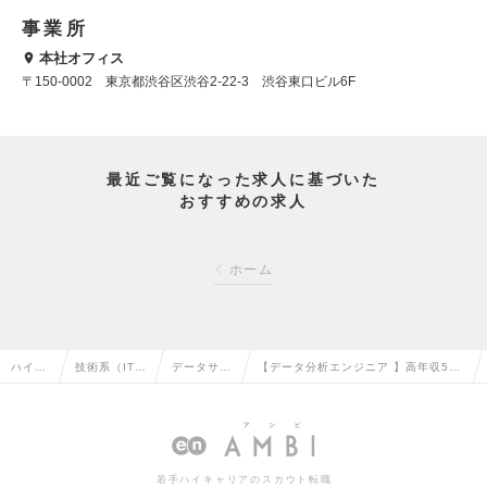
事業所
本社オフィス
〒150-0002 東京都渋谷区渋谷2-22-3 渋谷東口ビル6F
最近ご覧になった求人に基づいた
おすすめの求人
ホーム
ハイク
技術系（IT・
データサイ
【データ分析エンジニア 】高年収500
ラス求
Web・通信
エンティス
万～900万円・上場企業グループで事
人TOP
系）の転職
トの転職
業成長を牽引！の求人情報
若手ハイキャリアのスカウト転職