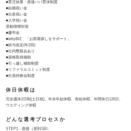
■育児休業・産後パパ育休制度
■結婚祝い金
■出産祝い金
■入学祝い金
受動喫煙対策
■慶弔金
■iettyBIZ 「お部屋探しをサポート」
■給与改定(年2回)
■社内懇親会あり
■資格取得補助
■引っ越し補助制度
■リファラルコミット制度
■社員持株会制度
休日休暇は
完全週休2日制(土日祝)、年末年始休暇、有給休暇、年間休日120日、
ウエディング休暇
どんな選考プロセスか
STEP1：面接（原則1回）