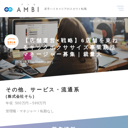
若手ハイキャリアのスカウト転職
掲載期間
26/08/04～26/08/17
【店舗運営×戦略】6店舗を束ね
るキックボクササイズ事業統括
マネージャー募集｜裁量大
求人No.TNMKJ-002
その他、サービス・流通系
株式会社そら
年収
500万円～599万円
管理職・マネジャー
転勤なし