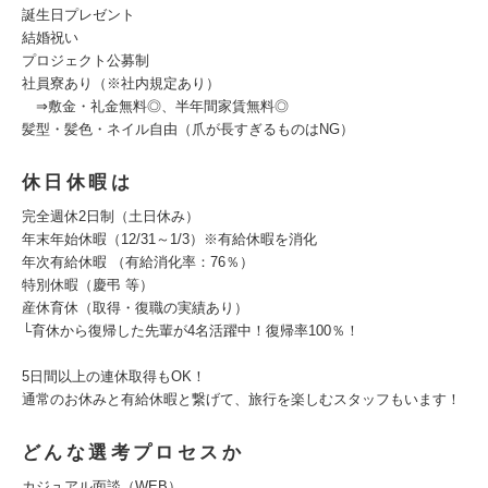
誕生日プレゼント
結婚祝い
プロジェクト公募制
社員寮あり（※社内規定あり）
⇒敷金・礼金無料◎、半年間家賃無料◎
髪型・髪色・ネイル自由（爪が長すぎるものはNG）
休日休暇は
完全週休2日制（土日休み）
年末年始休暇（12/31～1/3）※有給休暇を消化
年次有給休暇 （有給消化率：76％）
特別休暇（慶弔 等）
産休育休（取得・復職の実績あり）
└育休から復帰した先輩が4名活躍中！復帰率100％！
5日間以上の連休取得もOK！
通常のお休みと有給休暇と繋げて、旅行を楽しむスタッフもいます！
どんな選考プロセスか
カジュアル面談（WEB）