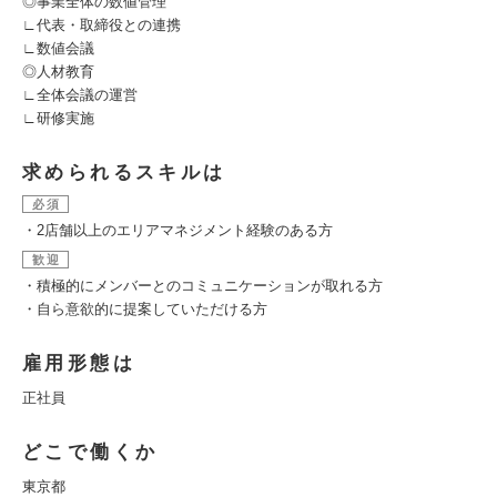
◎事業全体の数値管理
∟代表・取締役との連携
∟数値会議
◎人材教育
∟全体会議の運営
∟研修実施
求められるスキルは
必須
・2店舗以上のエリアマネジメント経験のある方
歓迎
・積極的にメンバーとのコミュニケーションが取れる方
・自ら意欲的に提案していただける方
雇用形態は
正社員
どこで働くか
東京都