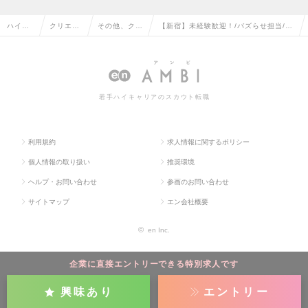
ハイク
クリエイ
その他、クリ
【新宿】未経験歓迎！/バズらせ担当/事
ラス求
ティブ系
エイティブ系
業部長直下/ SNS広告・動画制作クリ
人TOP
の転職
の転職
エイターの求人情報
若手ハイキャリアのスカウト転職
利用規約
求人情報に関するポリシー
個人情報の取り扱い
推奨環境
ヘルプ・お問い合わせ
参画のお問い合わせ
サイトマップ
エン会社概要
©
en Inc.
企業に直接エントリーできる特別求人です
興味あり
エントリー