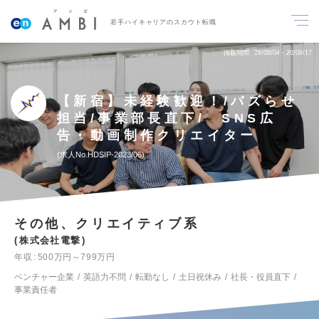
若手ハイキャリアのスカウト転職
掲載期間
26/08/04～26/08/17
【新宿】未経験歓迎！/バズらせ
担当/事業部長直下/ SNS広
告・動画制作クリエイター
求人No.HDSIP-2023/06
その他、クリエイティブ系
株式会社電撃
年収
500万円～799万円
ベンチャー企業
英語力不問
転勤なし
土日祝休み
社長・役員直下
事業責任者