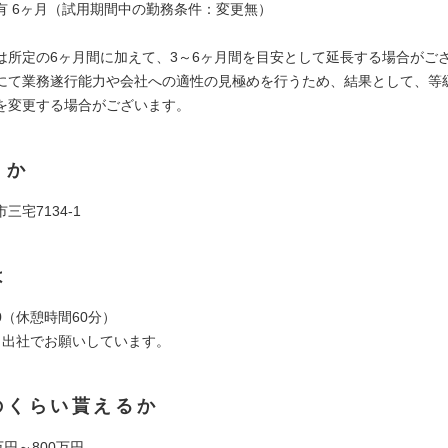
有 6ヶ月（試用期間中の勤務条件：変更無）
は所定の6ヶ月間に加えて、3～6ヶ月間を目安として延長する場合がご
にて業務遂行能力や会社への適性の見極めを行うため、結果として、等
を変更する場合がございます。
くか
三宅7134-1
は
:00（休憩時間60分）
日出社でお願いしています。
のくらい貰えるか
万円～800万円