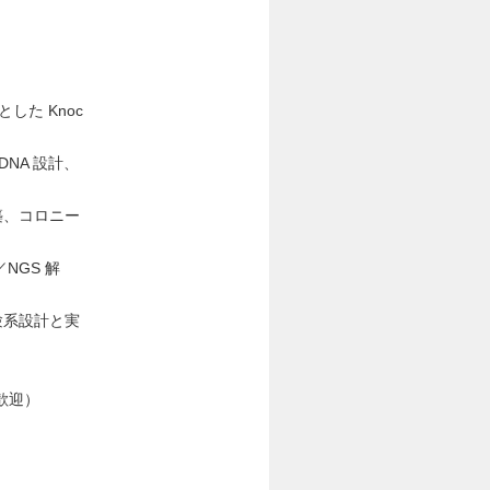
した Knoc
NA 設計、
築、コロニー
NGS 解
験系設計と実
析歓迎）