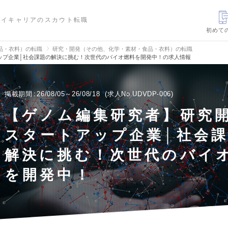
ハイキャリアのスカウト転職
初めて
品・衣料）の転職
研究・開発（その他、化学・素材・食品・衣料）の転職
ップ企業│社会課題の解決に挑む！次世代のバイオ燃料を開発中！の求人情報
掲載期間
26/08/05～26/08/18
求人No.UDVDP-006
【ゲノム編集研究者】研究
スタートアップ企業│社会
解決に挑む！次世代のバイ
を開発中！