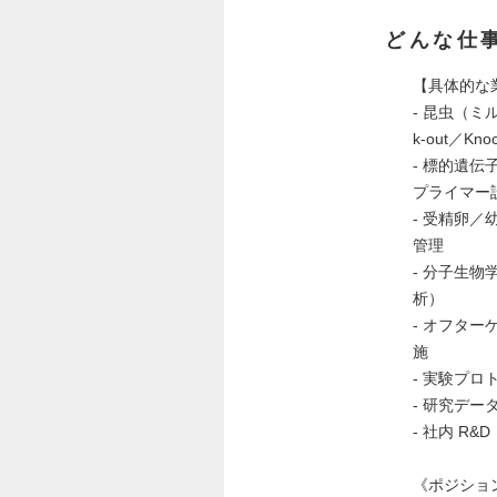
どんな仕
【具体的な
- 昆虫（ミ
k-out／Kno
- 標的遺伝
プライマー
- 受精卵
管理
- 分子生物
析）
- オフタ
施
- 実験プ
- 研究デー
- 社内 R
《ポジショ