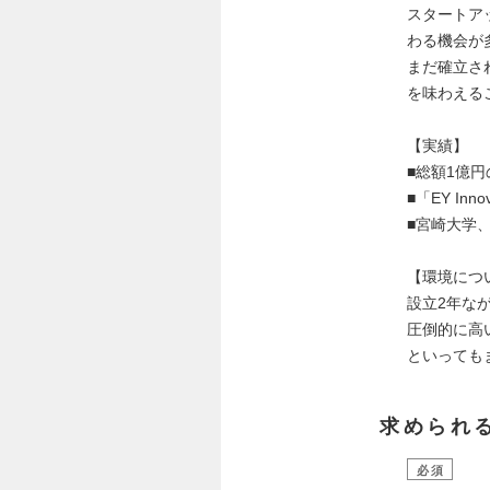
スタートア
わる機会が
まだ確立さ
を味わえる
【実績】
■総額1億円
■「EY Inno
■宮崎大学
【環境につ
設立2年な
圧倒的に高
といっても
求められ
必須