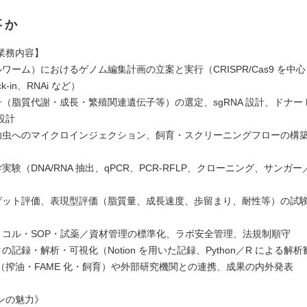
事か
業務内容】
ルワーム）におけるゲノム編集計画の立案と実行（CRISPR/Cas9 を中心と
ck-in、RNAi など）
子（脂質代謝・成長・繁殖関連遺伝子等）の選定、sgRNA 設計、ドナー D
設計
／幼虫へのマイクロインジェクション、飼育・スクリーニングフローの構
学実験（DNA/RNA 抽出、qPCR、PCR-RFLP、クローニング、サンガー／
ーゲット評価、表現型評価（脂質量、成長速度、歩留まり、耐性等）の試
ロトコル・SOP・試薬／資材管理の標準化、ラボ安全管理、法規制順守
タの記録・解析・可視化（Notion を用いた記録、Python／R による解
&D（搾油・FAME 化・飼育）や外部研究機関との連携、成果の内外発表
ンの魅力》