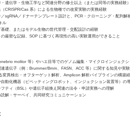
物学・遺伝学・生物工学など関連分野の修士以上（または同等の実務経験
集（CRISPR/Cas 系）による生物種での改変実験の実務経験
マー／sgRNA／ドナーテンプレート設計と、PCR・クローニング・配列解
キル
飼育基礎、またはモデル生物の世代管理・交配設計の経験
ートの厳密な記録、SOP に基づく再現性の高い実験運用ができること
Tenebrio molitor 等）やハエ目等でのゲノム編集・マイクロインジェク
関連遺伝子（例：Brummer/Bmm、FASN、ACC 等）に関する知見や実
による変異検出・オフターゲット解析、Amplicon 解析パイプラインの構築
析や自動化機器（ピペッティングロボット、インジェクション装置等）の
セーフティ（BSL）や遺伝子組換え関連の法令・申請実務への理解
文の読解・サーベイ、共同研究コミュニケーション
は