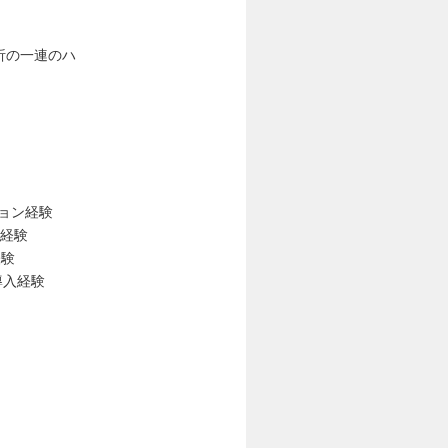
）
析の一連のハ
ション経験
験経験
経験
導入経験