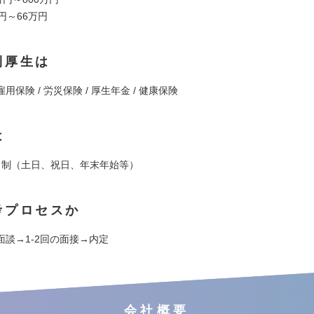
円～66万円
利厚生は
用保険 / 労災保険 / 厚生年金 / 健康保険
は
日制（土日、祝日、年末年始等）
考プロセスか
面談→1-2回の面接→内定
会社概要