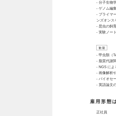
- 分子生
- ゲノム編
- プライ
ンズオンス
- 昆虫の
- 実験ノ
歓迎
- 甲虫類（
- 脂質代謝
- NGS 
- 画像解
- バイオ
- 英語論
雇用形態
正社員