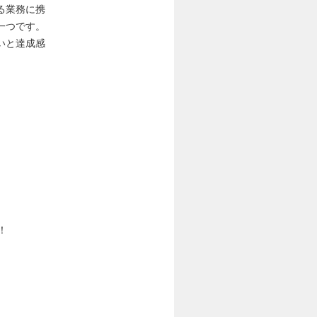
る業務に携
一つです。
いと達成感
！