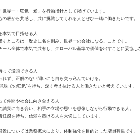
「世界一・狂気・愛」を行動指針として掲げています。
心の底から共感し、共に挑戦してくれる人とぜひ一緒に働きたいです。
を本気で目指せる人
指すところは「歴史に名を刻み、世界一の会社になる」ことです。
チーム全体で本気で共有し、グローバル基準で価値を出すことに妥協し
。
持って没頭できる人
われず、正解のない問いにも自ら突っ込んでいける。
い意味での狂気”を持ち、深く考え抜ける人と働きたいと考えています。
って仲間や社会に向き合える人
て誠実に向き合い、相手の立場や思いを想像しながら行動できる人。
責任感を持ち、信頼を築ける人を大切にしています。
背景については業務拡大により、体制強化を目的とした増員募集です。