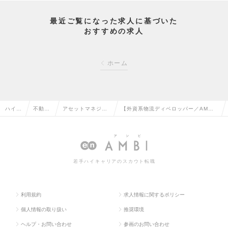
最近ご覧になった求人に基づいた
おすすめの求人
ホーム
ハイク
不動産
アセットマネジメ
【外資系物流ディベロッパー／AM職※
ラス求
系専門
ント・ヘッジファ
即戦力】年収1500万円～／転勤無し
人TO
職の転
ンド・PE投資の転
／年間休日120日／土日祝休の求人情
P
職
職
報
若手ハイキャリアのスカウト転職
利用規約
求人情報に関するポリシー
個人情報の取り扱い
推奨環境
ヘルプ・お問い合わせ
参画のお問い合わせ