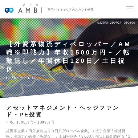
若手ハイキャリアのスカウト転職
掲載期間
26/07/27～26/08/09
【外資系物流ディベロッパー／AM
職※即戦力】年収1500万円～／転
勤無し／年間休日120日／土日祝
休
求人No.PKETR-473
アセットマネジメント・ヘッジファン
ド・PE投資
年収
1500万円～1899万円
外資系企業
海外展開あり（日系グローバル企業）
大手企業
海外折
衝
英語力が必要
転勤なし
土日祝休み
3,000万円以上資金調達済
1