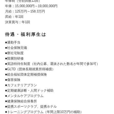
年俸制（分割回数12回）
年俸：15,000,000円～19,000,000円
月給：125万円～158.3万円
昇給：年1回
決算賞与：年1回
待遇・福利厚生は
■通勤手当
■社会保険完備
■寮社宅制度
■階層別研修
■英語特待生制度（社内公募、選抜された数名が年間で参加可）
■GLTD（団体長期就業所得補償）
■総合福祉団体定期補償保険
■傷害保険
■カフェテリアプラン
■定期健康診断・人間ドック補助
■メンタルケアプログラム
■健康保険組合保養所
■提携スポーツクラブ、提携ホテル
■トレーニングプログラム（年間上限10万円の補助）