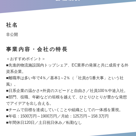
社名
非公開
事業内容・会社の特長
＜おすすめポイント＞
■先進的物流施設国内トップシェア、EC業界の発展と共に成長する外
資系企業。
■離職率は多い年で4％／基本1～2％（「社員が1番大事」という社
風）。
■日系企業の温かさ×外資のスピードと自由さ／社員100％中途入社。
■部門、役職、年齢などの垣根を越えて、ひとりひとりが豊かな発想
でアイデアを出し合える。
■チームで目標を達成していくことや組織としての一体感を重視。
■年収：1500万円～1900万円／月給：125万円～158.3万円
■年間休日120日／土日祝日休み／転勤なし