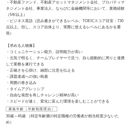
・不動産ファンド、不動産アセットマネジメント会社、プロパティマ
ネジメント会社、事業法人、ならびに金融機関等において、業務経験
（5年以上）
・ビジネス英語（読み書きができるレベル。TOEICスコア目安：730
点以上。但し、スコア自体より、実際に使えるレベルにあるかを重
視）
【求める人物像】
・コミュニケーション能力、説明能力が高い
・元気で明るく、チームプレイヤーで且つ、自ら能動的に周りと連携
して業務を遂行できる
・正確さを心掛け、細部に注意を払える
・課題達成への強い執着
・周囲の巻き込み
・タイムアグレッシブ
・自由な発想を有しチャレンジ精神が高い
・スピードが速く、変化に富んだ環境を楽しむことができる
募集年齢（年齢制限理由）
30歳～45歳 （特定年齢層の特定職種の労働者が相当程度少ないた
め）