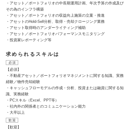
・アセット／ポートフォリオの中長期運用計画、年次予算の作成及び
その為のインフラ構築
・アセット／ポートフォリオの収益向上施策の立案・推進
・アセットのHold-Sell分析、取得・売却クロージング業務
・アセット取得時のアンダーライティング補助
・アセット／ポートフォリオパフォーマンスモニタリング
・投資家レポーティング等
求められるスキルは
必須
【必須】
・不動産アセット／ポートフォリオマネジメントに関する知識、実務
経験／物件売却経験
・キャッシュフローモデルの作成・分析、投資または融資に関する知
識、実務経験
・PCスキル（Excel、PPT等）
・社内外の関係者とのコミュニケーション能力
・大卒以上
歓迎
【歓迎】