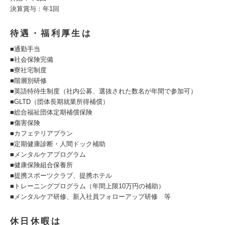
決算賞与：年1回
待遇・福利厚生は
■通勤手当
■社会保険完備
■寮社宅制度
■階層別研修
■英語特待生制度（社内公募、選抜された数名が年間で参加可）
■GLTD（団体長期就業所得補償）
■総合福祉団体定期補償保険
■傷害保険
■カフェテリアプラン
■定期健康診断・人間ドック補助
■メンタルケアプログラム
■健康保険組合保養所
■提携スポーツクラブ、提携ホテル
■トレーニングプログラム（年間上限10万円の補助）
■メンタルケア研修、新入社員フォローアップ研修 等
休日休暇は