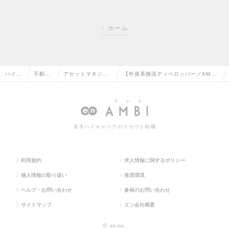
ホーム
ハイク
不動産
アセットマネジメ
【外資系物流ディベロッパー／AM
ラス求
系専門
ント・ヘッジファ
職】年収700～1000万円／転勤無し
人TO
職の転
ンド・PE投資の転
／年間休日120日／土日祝休の求人情
P
職
職
報
若手ハイキャリアのスカウト転職
利用規約
求人情報に関するポリシー
個人情報の取り扱い
推奨環境
ヘルプ・お問い合わせ
参画のお問い合わせ
サイトマップ
エン会社概要
©
en Inc.