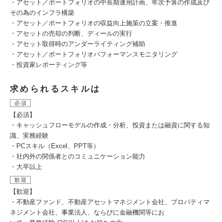
・アセット／ポートフォリオの中長期運用計画、年次予算の作成及び
その為のインフラ構築
・アセット／ポートフォリオの収益向上施策の立案・推進
・アセットの売却の判断、ディールの実行
・アセット取得時のアンダーライティング補助
・アセット／ポートフォリオパフォーマンスモニタリング
・投資家レポーティング等
求められるスキルは
必須
【必須】
・キャッシュフローモデルの作成・分析、投資または融資に関する知
識、実務経験
・PCスキル（Excel、PPT等）
・社内外の関係者とのコミュニケーション能力
・大卒以上
歓迎
【歓迎】
・不動産ファンド、不動産アセットマネジメント会社、プロパティマ
ネジメント会社、事業法人、ならびに金融機関等にお