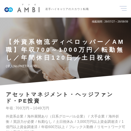
若手ハイキャリアのスカウト転職
掲載期間
26/07/27～26/08/09
【外資系物流ディベロッパー／AM
職】年収700～1000万円／転勤無
し／年間休日120日／土日祝休
求人No.PKETR-474
アセットマネジメント・ヘッジファン
ド・PE投資
年収
700万円～1049万円
外資系企業
海外展開あり（日系グローバル企業）
大手企業
海外折
衝
英語力が必要
転勤なし
土日祝休み
3,000万円以上資金調達済
1
億円以上資金調達済
年収600万以上
フレックス勤務
リモートワーク可