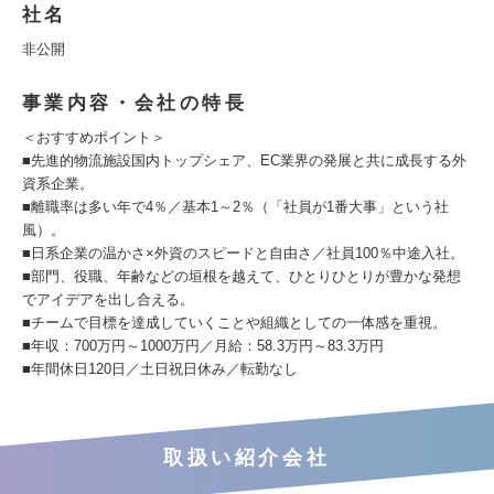
社名
非公開
事業内容・会社の特長
＜おすすめポイント＞
■先進的物流施設国内トップシェア、EC業界の発展と共に成長する外
資系企業。
■離職率は多い年で4％／基本1～2％（「社員が1番大事」という社
風）。
■日系企業の温かさ×外資のスピードと自由さ／社員100％中途入社。
■部門、役職、年齢などの垣根を越えて、ひとりひとりが豊かな発想
でアイデアを出し合える。
■チームで目標を達成していくことや組織としての一体感を重視。
■年収：700万円～1000万円／月給：58.3万円～83.3万円
■年間休日120日／土日祝日休み／転勤なし
取扱い紹介会社