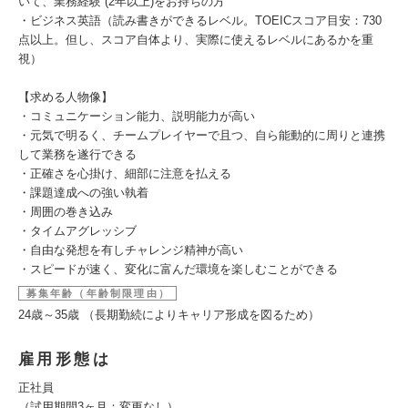
いて、業務経験 (2年以上)をお持ちの方
・ビジネス英語（読み書きができるレベル。TOEICスコア目安：730
点以上。但し、スコア自体より、実際に使えるレベルにあるかを重
視）
【求める人物像】
・コミュニケーション能力、説明能力が高い
・元気で明るく、チームプレイヤーで且つ、自ら能動的に周りと連携
して業務を遂行できる
・正確さを心掛け、細部に注意を払える
・課題達成への強い執着
・周囲の巻き込み
・タイムアグレッシブ
・自由な発想を有しチャレンジ精神が高い
・スピードが速く、変化に富んだ環境を楽しむことができる
募集年齢（年齢制限理由）
24歳～35歳 （長期勤続によりキャリア形成を図るため）
雇用形態は
正社員
（試用期間3ヶ月：変更なし）