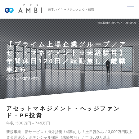
若手ハイキャリアのスカウト転職
掲載期間
26/07/27～26/08/09
【プライム上場企業グループ／ア
セットマネジメント※未経験可】
年間休日120日／転勤無し／離職
率2%
求人No.PKETR-463
アセットマネジメント・ヘッジファン
ド・PE投資
年収
500万円～749万円
新規事業・新サービス
海外折衝
転勤なし
土日祝休み
3,000万円以上
資金調達済
ポテンシャル採用（未経験可）
年収600万以上