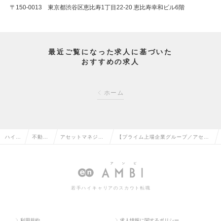
〒150-0013 東京都渋谷区恵比寿1丁目22-20 恵比寿幸和ビル6階
最近ご覧になった求人に基づいた
おすすめの求人
ホーム
ハイク
不動産
アセットマネジメ
【プライム上場企業グループ／アセッ
ラス求
系専門
ント・ヘッジファ
トマネジメント※未経験可】年間休日1
人TO
職の転
ンド・PE投資の転
20日／転勤無し／離職率2%の求人情
P
職
職
報
若手ハイキャリアのスカウト転職
利用規約
求人情報に関するポリシー