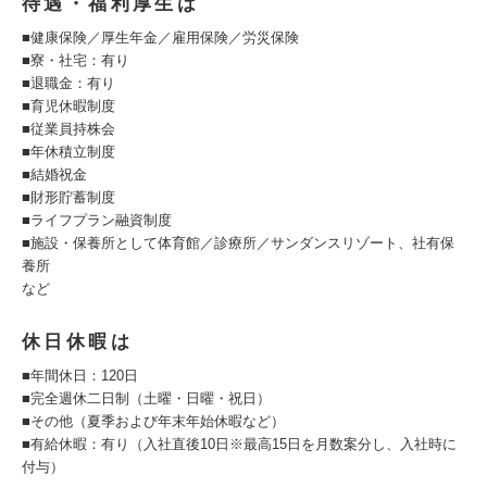
待遇・福利厚生は
■健康保険／厚生年金／雇用保険／労災保険
■寮・社宅：有り
■退職金：有り
■育児休暇制度
■従業員持株会
■年休積立制度
■結婚祝金
■財形貯蓄制度
■ライフプラン融資制度
■施設・保養所として体育館／診療所／サンダンスリゾート、社有保
養所
など
休日休暇は
■年間休日：120日
■完全週休二日制（土曜・日曜・祝日）
■その他（夏季および年末年始休暇など）
■有給休暇：有り（入社直後10日※最高15日を月数案分し、入社時に
付与）