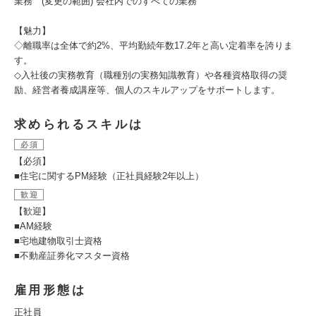
業務 (変更の範囲) 会社内でのすべての業務
【魅力】
◇離職率は全体で約2%、平均勤続年数17.2年と高い定着率を誇りま
す。
◇入社後の実務教育（職種別の実務知識教育）や各種資格取得の奨
励、経営者養成講座等、個人のスキルアップをサポートします。
求められるスキルは
必須
【必須】
■住宅に関するPM経験（正社員経験2年以上）
歓迎
【歓迎】
■AM経験
■宅地建物取引士資格
■不動産証券化マスター資格
雇用形態は
正社員