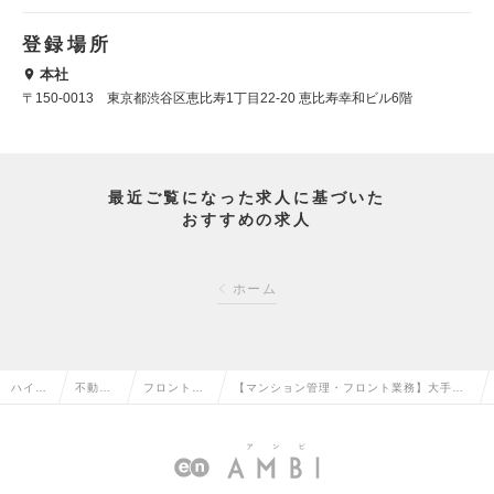
登録場所
本社
〒150-0013 東京都渋谷区恵比寿1丁目22-20 恵比寿幸和ビル6階
最近ご覧になった求人に基づいた
おすすめの求人
ホーム
ハイク
不動産
フロント・
【マンション管理・フロント業務】大手デ
ラス求
系専門
マンション
ィベロッパーグループ／平均担当棟数10～
人TOP
職の転
管理の転職
15／フレックスタイムの求人情報
職