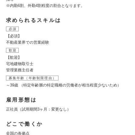
※内勤6割、外勤4割程度の割合となります。
求められるスキルは
必須
【必須】
不動産業界での営業経験
歓迎
【歓迎】
宅地建物取引士
管理業務主任者
募集年齢（年齢制限理由）
～39歳 （特定年齢層の特定職種の労働者が相当程度少ないため）
雇用形態は
正社員（試用期間3ヶ月：変更なし）
どこで働くか
全国の各拠点