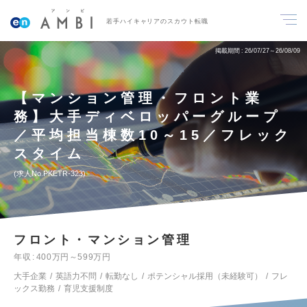
若手ハイキャリアのスカウト転職
掲載期間
26/07/27～26/08/09
【マンション管理・フロント業
務】大手ディベロッパーグループ
／平均担当棟数10～15／フレック
スタイム
求人No.PKETR-323
フロント・マンション管理
年収
400万円～599万円
大手企業
英語力不問
転勤なし
ポテンシャル採用（未経験可）
フレ
ックス勤務
育児支援制度