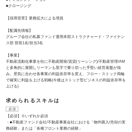
■クロージング
【採用背景】業務拡大による増員
【配属先情報】
グループ会社の私募ファンド運用本部ストラクチャード・ファイナン
ス部 部長1名/担当3名
【事業】
不動産流動化事業を柱に不動産開発/賃貸(リーシング)/不動産管理/AM
と多角的に展開しリーマンも黒字で乗り切った手堅い経営基盤が強
み。景気に合わせ各事業の利益依存率を変え、フロー・ストック両輪
で確実に利益を上げる戦略(今後はストック型ビジネスの利益依存率を
上げる)
求められるスキルは
必須
【必須】※いずれか必須
・■不動産ファンド会社/不動産事業会社における「物件購入/売却の実
務経験」または「各種フロント業務の経験」