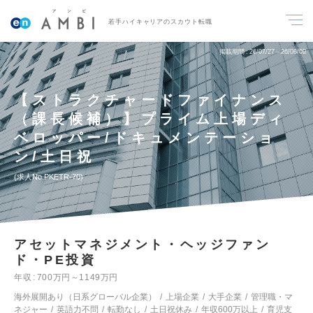
若手ハイキャリアのスカウト転職
掲載期間
26/07/27～26/08/09
【ストラクチャードファイナンス
（課長候補）】プライム上場ディ
ベロッパー/ドキュメンテーショ
ン/土日祝
求人No.PKETR-70
アセットマネジメント・ヘッジファン
ド・PE投資
年収
700万円～1149万円
海外展開あり（日系グローバル企業）
上場企業
大手企業
管理職・マ
ネジャー
英語力不問
転勤なし
土日祝休み
年収600万以上
育児支