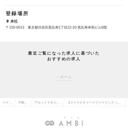
登録場所
本社
〒150-0013 東京都渋谷区恵比寿1丁目22-20 恵比寿幸和ビル6階
最近ご覧になった求人に基づいた
おすすめの求人
ホーム
ハイク
不動産
アセットマネジメ
【ストラクチャードファイナンス（課
ラス求
系専門
ント・ヘッジファ
長候補）】プライム上場ディベロッパ
人TO
職の転
ンド・PE投資の
ー/ドキュメンテーション/土日祝の求