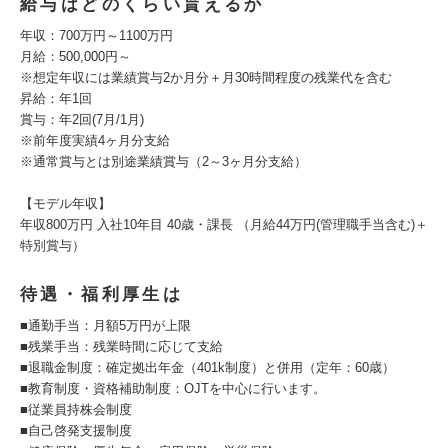
給与はどのくらい貰えるか
年収：700万円～1100万円
月給：500,000円～
※想定年収には業績賞与2か月分＋月30時間程度の残業代を含む
昇給：年1回
賞与：年2回(7月/1月)
※前年度実績4ヶ月分支給
※通常賞与とは別途業績賞与（2～3ヶ月分支給）
【モデル年収】
年収800万円 入社10年目 40歳・課長 （月給44万円(管理職手当含む)＋
特別賞与）
待遇・福利厚生は
■通勤手当：月額5万円が上限
■残業手当：残業時間に応じて支給
■退職金制度：確定拠出年金（401k制度）と併用（定年：60歳）
■教育制度・資格補助制度：OJTを中心に行います。
■従業員持株会制度
■自己啓発支援制度