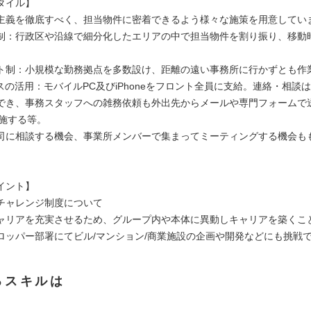
タイル】
主義を徹底すべく、担当物件に密着できるよう様々な施策を用意してい
制：行政区や沿線で細分化したエリアの中で担当物件を割り振り、移動
ト制：小規模な勤務拠点を多数設け、距離の遠い事務所に行かずとも作
スの活用：モバイルPC及びiPhoneをフロント全員に支給。連絡・相談
でき、事務スタッフへの雑務依頼も外出先からメールや専門フォームで
実施する等。
司に相談する機会、事業所メンバーで集まってミーティングする機会も
イント】
チャレンジ制度について
ャリアを充実させるため、グループ内や本体に異動しキャリアを築くこ
ロッパー部署にてビル/マンション/商業施設の企画や開発などにも挑戦
るスキルは