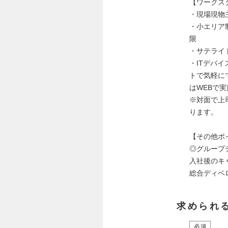
【ワークス
・現場現物
・小エリア
限
・サテライ
・ITデバイ
トで気軽に
はWEBで
※対面で上
ります。
【その他ポ
◎グループ
入社後のキ
総合ディベ
求められ
必須