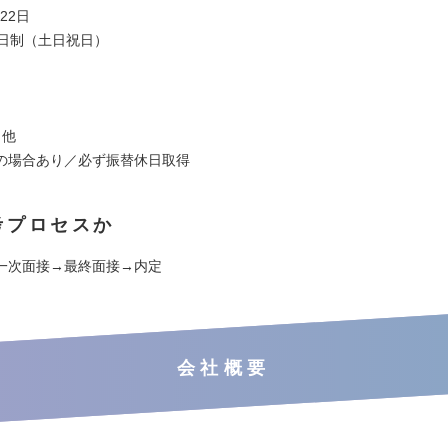
22日
2日制（土日祝日）
 他
の場合あり／必ず振替休日取得
考プロセスか
一次面接→最終面接→内定
会社概要