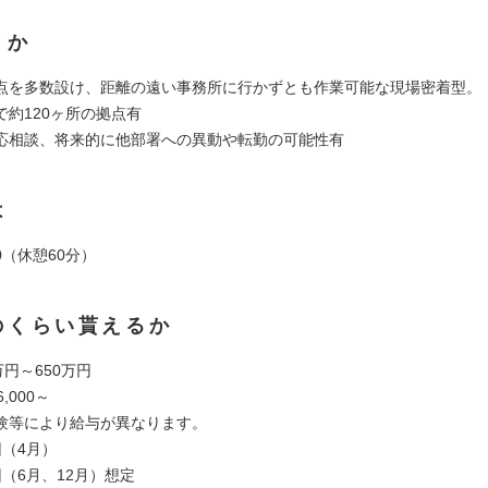
くか
点を多数設け、距離の遠い事務所に行かずとも作業可能な現場密着型。
で約120ヶ所の拠点有
応相談、将来的に他部署への異動や転勤の可能性有
は
:00（休憩60分）
のくらい貰えるか
万円～650万円
,000～
験等により給与が異なります。
回（4月）
（6月、12月）想定