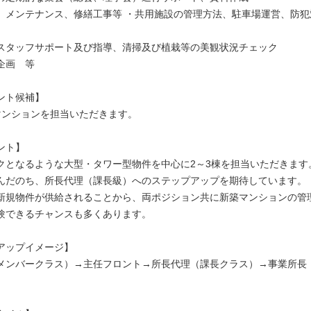
、メンテナンス、修繕工事等 ・共用施設の管理方法、駐車場運営、防犯
スタッフサポート及び指導、清掃及び植栽等の美観状況チェック
企画 等
ント候補】
マンションを担当いただきます。
ント】
クとなるような大型・タワー型物件を中心に2～3棟を担当いただきます
んだのち、所長代理（課長級）へのステップアップを期待しています。
新規物件が供給されることから、両ポジション共に新築マンションの管
験できるチャンスも多くあります。
アップイメージ】
メンバークラス）→主任フロント→所長代理（課長クラス）→事業所長