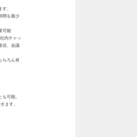
ます。
時間を最少
業可能
は社内チャッ
送信、会議
もちろん有
とも可能。
できます。