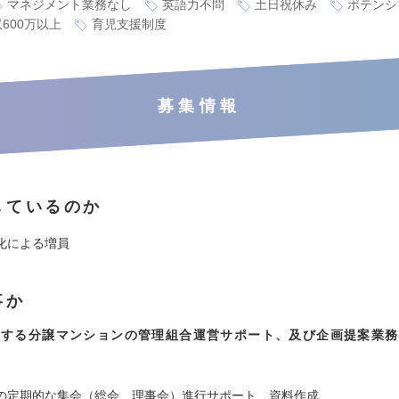
マネジメント業務なし
英語力不問
土日祝休み
ポテンシ
600万以上
育児支援制度
募集情報
しているのか
化による増員
事か
理する分譲マンションの管理組合運営サポート、及び企画提案業務
】
の定期的な集会（総会、理事会）進行サポート、資料作成