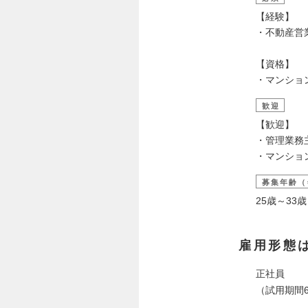
【経験】
・不動産営
【資格】
・マンショ
歓迎
【歓迎】
・管理業務
・マンショ
募集年齢（
25歳～3
雇用形態
正社員
（試用期間