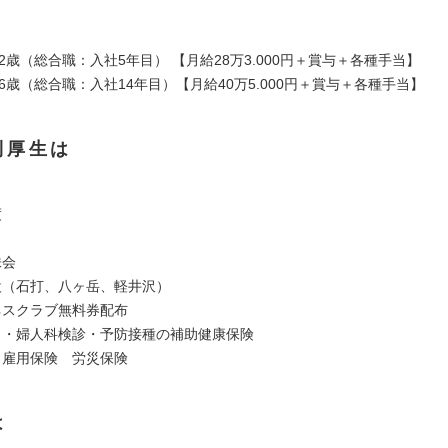
32歳（総合職：入社5年目） 【月給28万3.000円＋賞与＋各種手当】
36歳（総合職：入社14年目）【月給40万5.000円＋賞与＋各種手当】
利厚生は
度
株会
設（石打、八ヶ岳、軽井沢）
ネスクラブ無料券配布
ク・婦人科検診・予防接種の補助健康保険
 雇用保険 労災保険
は