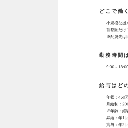
どこで働
小規模な拠
首都圏だけ
※配属先は
勤務時間
9:00～18
給与はど
年収：450
月給制：206
※年齢・経
昇給：年1
賞与：年2回