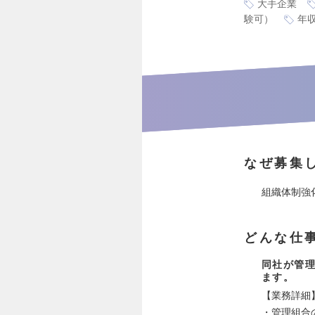
大手企業
験可）
年収
なぜ募集
組織体制強
どんな仕
同社が管
ます。
【業務詳細
・管理組合