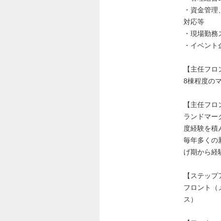
・資金管理
対応等
・現場勤務
・イベント
【主任フロ
8棟程度の
【主任フロ
ランドマー
度経験を積
毎年多くの
げ期から経
【ステップ
フロント（
ス）