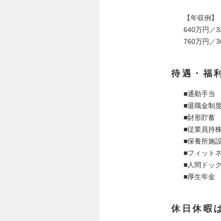
【年収例】
640万円／
760万円／
待遇・福
■通勤手当
■退職金制
■財形貯蓄
■従業員持
■保養所施
■フィット
■人間ドッ
■厚生年金
休日休暇