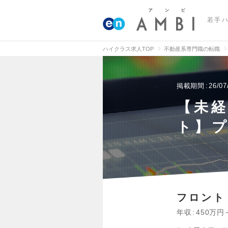
若手
ハイクラス求人TOP
不動産系専門職の転職
掲載期間
26/07
【未
ト】プ
フロント
年収
450万円