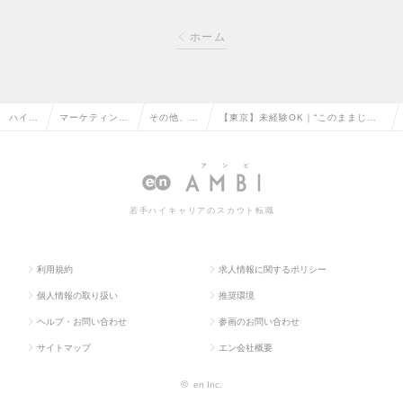
ホーム
ハイク
マーケティン
その他、マ
【東京】未経験OK｜“このままじゃ
ラス求
グ・販促企画・
ーケティン
終われない人へ”｜事業部長直下 SN
人TO
商品開発系の転
グ系の転職
S広告・動画クリエイターの求人情報
P
職
若手ハイキャリアのスカウト転職
利用規約
求人情報に関するポリシー
個人情報の取り扱い
推奨環境
ヘルプ・お問い合わせ
参画のお問い合わせ
サイトマップ
エン会社概要
©
en Inc.