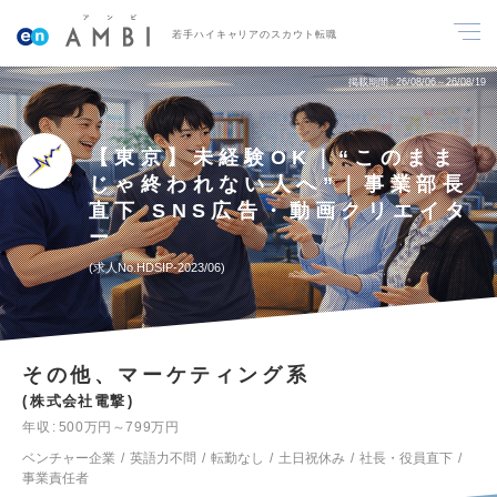
若手ハイキャリアのスカウト転職
掲載期間
26/08/06～26/08/19
【東京】未経験OK｜“このまま
じゃ終われない人へ”｜事業部長
直下 SNS広告・動画クリエイタ
ー
求人No.HDSIP-2023/06
その他、マーケティング系
株式会社電撃
年収
500万円～799万円
ベンチャー企業
英語力不問
転勤なし
土日祝休み
社長・役員直下
事業責任者