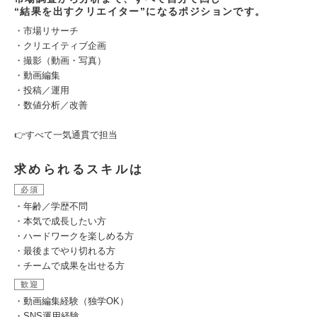
“結果を出すクリエイター”になるポジションです。
・市場リサーチ
・クリエイティブ企画
・撮影（動画・写真）
・動画編集
・投稿／運用
・数値分析／改善
👉すべて一気通貫で担当
求められるスキルは
必須
・年齢／学歴不問
・本気で成長したい方
・ハードワークを楽しめる方
・最後までやり切れる方
・チームで成果を出せる方
歓迎
・動画編集経験（独学OK）
・SNS運用経験