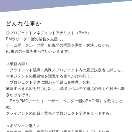
どんな仕事か
◎プロジェクトマネジメントアナリスト（PMA）
PMやリーダー層の業務を⽀援し、
チーム間・グループ間・組織間の問題を調整・解決しながら、
PJ推進の⼀翼を担っていただきます。
＜業務内容＞
・クライアント組織／業務／プロジェクト内の意思決定者に対して、
マネジメントの重要性を認識する働きかけを⾏う。
・プロジェクト全体に関わる問題点を整理、分析し、
解決すべき原因を⾒つけ出し、現場レベルの問題点の説明や解決へ働
きかけを⾏う。
・PMやPMOチーム（ユーザー、ベンダー側のPMO 等）を取りまと
め、
クライアントの組織／業務／プロジェクト全体をリードする。
＜ポジション魅⼒＞
メーカー、⾦融、⼩売など幅広い業界を⽀援をしているため、