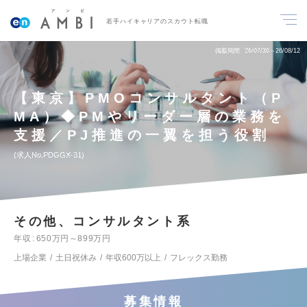
若手ハイキャリアのスカウト転職
掲載期間
26/07/30～26/08/12
【東京】PMOコンサルタント（P
MA）◆PMやリーダー層の業務を
支援／PJ推進の一翼を担う役割
求人No.PDGGX-31
その他、コンサルタント系
年収
650万円～899万円
上場企業
土日祝休み
年収600万以上
フレックス勤務
募集情報