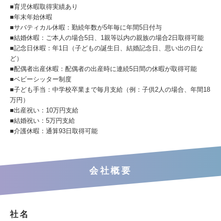
■育児休暇取得実績あり
■年末年始休暇
■サバティカル休暇：勤続年数が5年毎に年間5⽇付与
■結婚休暇：ご本⼈の場合5⽇、1親等以内の親族の場合2⽇取得可能
■記念⽇休暇：年1⽇（⼦どもの誕⽣⽇、結婚記念⽇、思い出の⽇な
ど）
■配偶者出産休暇：配偶者の出産時に連続5⽇間の休暇が取得可能
■ベビーシッター制度
■⼦ども⼿当：中学校卒業まで毎⽉⽀給（例：⼦供2⼈の場合、年間18
万円）
■出産祝い：10万円⽀給
■結婚祝い：5万円⽀給
■介護休暇：通算93⽇取得可能
会社概要
社名