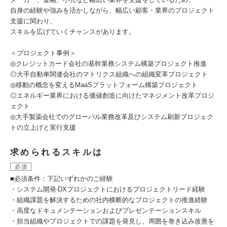
⾃⾝の経験や強みを活かしながら、幅広い顧客・業界のプロジェクト
⽀援に関わり、
スキルを広げていくチャンスがあります。
＜プロジェクト事例＞
◎クレジットカード会社の基幹業務システム構築プロジェクト推進
◎⼤⼿⾃動⾞関連会社のマトリクス組織への組織変⾰プロジェクト
◎移動の概念を変えるMaaSプラットフォーム構築プロジェクト
◎エネルギー業界における価値創造に向けたマネジメント改⾰プロジ
ェクト
◎⼤⼿製薬会社でのグローバル業務改⾰及びシステム刷新プロジェク
トの⽴上げと実⾏⽀援
求められるスキルは
必須
■必須条件：下記いずれかのご経験
・システム開発‧DXプロジェクトにおけるプロジェクトリード経験
・組織課題を解決するための社内横断的なプロジェクトの推進経験
・⾼度なドキュメンテーションおよびプレゼンテーションスキル
・担当組織やプロジェクトでの課題を発⾒し、周囲を巻き込み改善を