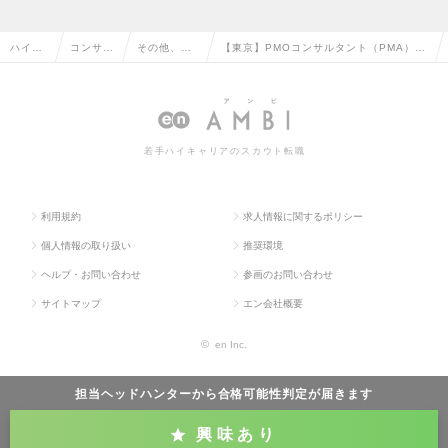
ハイク
コンサル
その他、コ
【東京】PMOコンサルタント（PMA）◆
ラス求
タント系
ンサルタン
PMやリーダー層の業務を支援／PJ推進の
人TOP
の転職
ト系の転職
一翼を担う役割の求人情報
若手ハイキャリアのスカウト転職
利用規約
求人情報に関するポリシー
個人情報の取り扱い
推奨環境
ヘルプ・お問い合わせ
参画のお問い合わせ
サイトマップ
エン会社概要
©
en Inc.
担当ヘッドハンターから
合格可能性判定
が届きます
興味あり