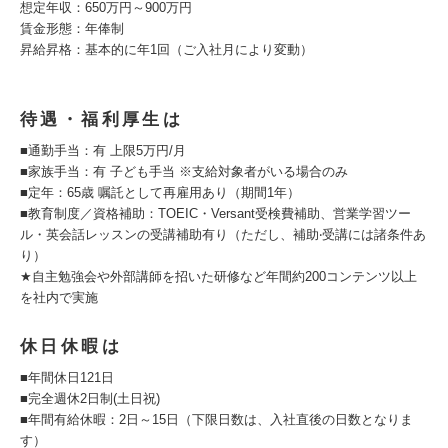
想定年収：650万円～900万円
賃金形態：年俸制
昇給昇格：基本的に年1回（ご⼊社⽉により変動）
待遇・福利厚生は
■通勤⼿当：有 上限5万円/⽉
■家族⼿当：有 ⼦ども⼿当 ※⽀給対象者がいる場合のみ
■定年：65歳 嘱託として再雇⽤あり（期間1年）
■教育制度／資格補助：TOEIC・Versant受検費補助、営業学習ツー
ル・英会話レッスンの受講補助有り（ただし、補助‧受講には諸条件あ
り）
★⾃主勉強会や外部講師を招いた研修など年間約200コンテンツ以上
を社内で実施
休日休暇は
■年間休日121日
■完全週休2⽇制(⼟⽇祝)
■年間有給休暇：2⽇～15⽇（下限⽇数は、⼊社直後の⽇数となりま
す）