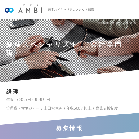
若手ハイキャリアのスカウト転職
掲載期間
26/08/07～26/08/20
経理スペシャリスト （会計専門
職）
求人No.WTH-s001
経理
年収
700万円～999万円
管理職・マネジャー
土日祝休み
年収600万以上
育児支援制度
募集情報