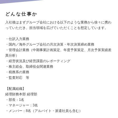
どんな仕事か
入社後はまずグループ会社における以下のような業務から徐々に携わ
っていただき、担当領域を広げていただくことを想定しています。
・仕訳入力業務
・国内／海外グループ会社の月次決算・年次決算締め業務
・管理会計業務（中期事業計画策定、年度予算策定、月次予算実績差
異分析）
・経営状況及び経営課題のレポーティング
・株主総会、取締役会関連業務
・税務系の業務
・監査対応 等
【配属組織】
経理財務本部 経理部
・部長：1名
・マネージャー：3名
・メンバー：8名（アルバイト・派遣社員も含む）