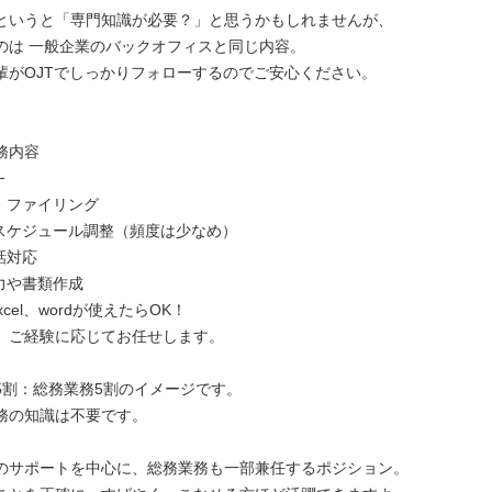
というと「専門知識が必要？」と思うかもしれませんが、
のは 一般企業のバックオフィスと同じ内容。
輩がOJTでしっかりフォローするのでご安心ください。
務内容
─
理、ファイリング
のスケジュール調整（頻度は少なめ）
話対応
力や書類作成
cel、wordが使えたらOK！
、ご経験に応じてお任せします。
5割：総務業務5割のイメージです。
務の知識は不要です。
のサポートを中心に、総務業務も一部兼任するポジション。