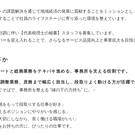
トの課題解決を通じて地域経済の発展に貢献することをミッションとし
することで社員のライフステージに寄り添った環境を整えています。
好調に伴い【代表税理士の秘書】スタッフを募集しています。
バーを迎え入れることで、さらなるサービス品質向上と事業拡大を目指
事か
ポートと総務業務をテキパキ進める、事務所を支える役割です。
や調整業務、庶務まで幅広く担当し、段取りよく動ける方が活躍で
ぐそばで、事務所を整える “縁の下の力持ち” に。－
感をもって段取りする仕事が好き」
えるポジションにやりがいを感じる」
大切にしながら、長く働ける職場がいい」
をお持ちの方に、ぴったりの仕事です。