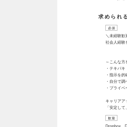
求められ
必須
＼未経験歓
社会人経験
～こんな方
・テキパキ
・指示を的
・自分で調
・プライベ
キャリアア
「安定して
歓迎
Dropbox、