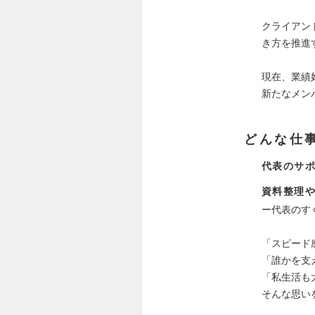
クライアン
き方を推進
現在、業績
新たなメン
どんな仕
代表のサ
資料整理
ー代表のす
「スピード
「誰かを支
「私生活も
そんな思い