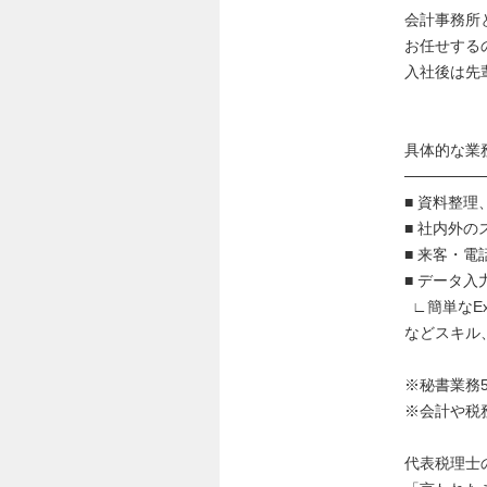
会計事務所
お任せする
入社後は先
具体的な業
───────
■ 資料整
■ 社内外
■ 来客・電
■ データ入
∟簡単なEx
などスキル
※秘書業務
※会計や税
代表税理士