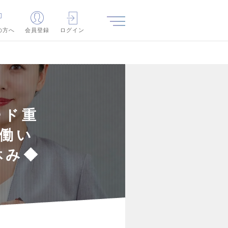
の方へ
会員登録
ログイン
ード重
働い
休み◆