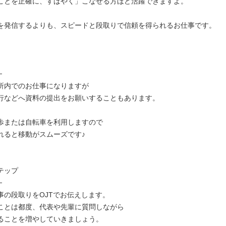
ことを正確に、すばやく」こなせる方ほど活躍できますよ。
を発信するよりも、スピードと段取りで信頼を得られるお仕事です。
─
所内でのお仕事になりますが
行などへ資料の提出をお願いすることもあります。
歩または自転車を利用しますので
れると移動がスムーズです♪
テップ
─
事の段取りをOJTでお伝えします。
ことは都度、代表や先輩に質問しながら
ることを増やしていきましょう。