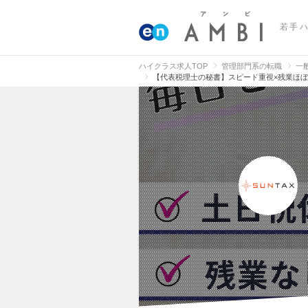
若手
ハイクラス求人TOP
管理部門系の転職
一
【代表税理士の秘書】スピード重視×残業ほ