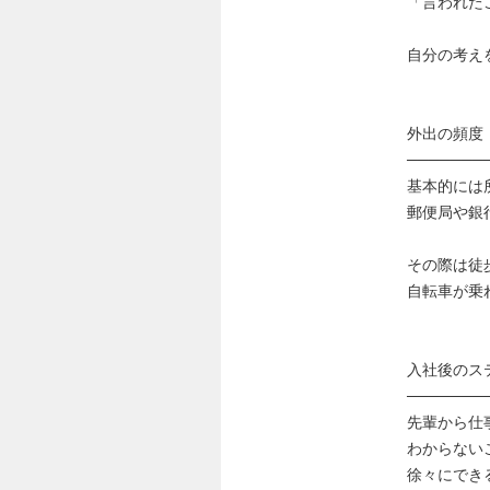
「言われた
自分の考え
外出の頻度
───────
基本的には
郵便局や銀
その際は徒
自転車が乗
入社後のス
───────
先輩から仕
わからない
徐々にでき