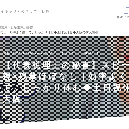
ハイキャリアのスカウト転職
初めて
般事務・営業事務の転職
ぼなし｜効率よく働いて、しっかり休む◆土日祝休み◆大阪の求人情報
掲載期間
26/08/07～26/08/20
求人No.HFGNN-005
【代表税理士の秘書】スピ
視×残業ほぼなし｜効率よく
て、しっかり休む◆土日祝
大阪