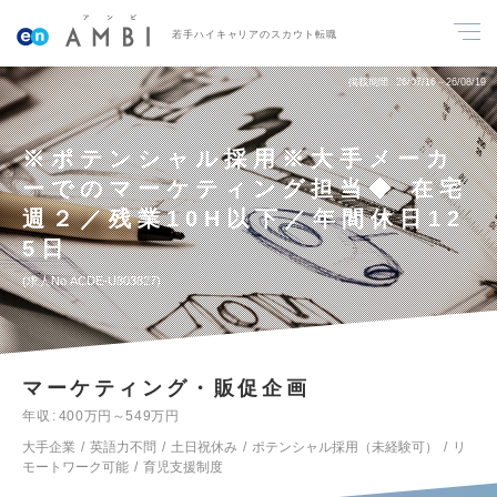
若手ハイキャリアのスカウト転職
掲載期間
26/07/16～26/08/19
※ポテンシャル採用※大手メーカ
ーでのマーケティング担当◆ 在宅
週２／残業10H以下／年間休日12
5日
求人No.ACDE-U803827
マーケティング・販促企画
年収
400万円～549万円
大手企業
英語力不問
土日祝休み
ポテンシャル採用（未経験可）
リ
モートワーク可能
育児支援制度