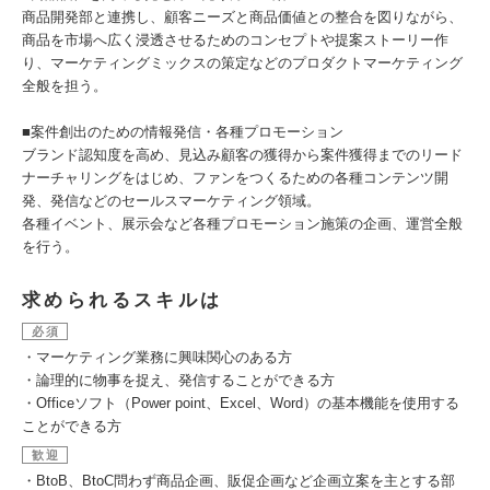
商品開発部と連携し、顧客ニーズと商品価値との整合を図りながら、
商品を市場へ広く浸透させるためのコンセプトや提案ストーリー作
り、マーケティングミックスの策定などのプロダクトマーケティング
全般を担う。
■案件創出のための情報発信・各種プロモーション
ブランド認知度を高め、見込み顧客の獲得から案件獲得までのリード
ナーチャリングをはじめ、ファンをつくるための各種コンテンツ開
発、発信などのセールスマーケティング領域。
各種イベント、展示会など各種プロモーション施策の企画、運営全般
を行う。
求められるスキルは
必須
・マーケティング業務に興味関心のある方
・論理的に物事を捉え、発信することができる方
・Officeソフト（Power point、Excel、Word）の基本機能を使用する
ことができる方
歓迎
・BtoB、BtoC問わず商品企画、販促企画など企画立案を主とする部