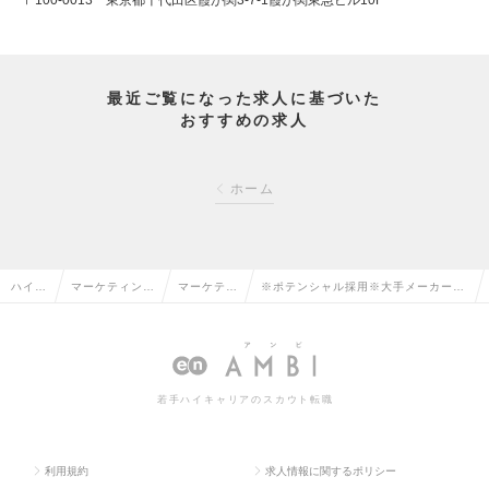
〒100-0013 東京都千代田区霞が関3-7-1霞が関東急ビル10F
最近ご覧になった求人に基づいた
おすすめの求人
ホーム
ハイク
マーケティン
マーケティ
※ポテンシャル採用※大手メーカーで
ラス求
グ・販促企画・
ング・販促
のマーケティング担当◆ 在宅週２／残
人TO
商品開発系の転
企画の転職
業10H以下／年間休日125日の求人情
P
職
報
若手ハイキャリアのスカウト転職
利用規約
求人情報に関するポリシー