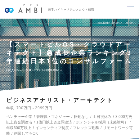
若手ハイキャリアのスカウト転職
掲載期間
26/08/02～26/08/31
【スマートビルOS・クラウドアー
キテクト】急成長企業ランキング3
年連続日本1位のコンサルファーム
求人No.FGOOD-10001-0000-0026
ビジネスアナリスト・アーキテクト
年収
700万円～2999万円
ベンチャー企業
管理職・マネジャー
転勤なし
土日祝休み
3,000万円
以上資金調達済
1億円以上資金調達済
ポテンシャル採用（未経験可）
年収600万以上
インセンティブ制度
フレックス勤務
リモートワーク可
能
副業してもOK