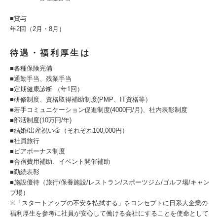
■賞与
年2回（2月・8月）
待遇・福利厚生は
■各種保険完備
■通勤手当、残業手当
■定期健康診断 （年1回）
■研修制度、資格取得補助制度(PMP、IT資格等）
■若手コミュニケーション促進制度(4000円/月)、社内表彰制度
■部活制度(10万円/年)
■結婚/出産祝い金（それぞれ100,000円）
■社員旅行
■ピアボーナス制度
■合宿費用補助、イベント開催補助
■勤続表彰
■施設優待（旅行/保養施設/レストラン/スポーツジム/ゴルフ場/キャン
プ場）
※「スタートアップの不安を払拭する」をコンセプトに日系大企業の
福利厚生を参考に社員が安心して働ける会社にすることを使命として