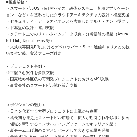
■担当業務：
・スマートビルOS（IoTデバイス、設備システム、各種アプリケーシ
ョン、など）を基盤としたクラウドアーキテクチャの設計・構築支援
・セキュリティ・データガバナンスを考慮したマルチテナント型クラ
ウド基盤の設計・運用支援
・クラウド上でのリアルタイムデータ収集・分析基盤の構築（Azure
IoT Hub, Digital Twins 等）
・大規模再開発PJにおけるデベロッパー・SIer・通信キャリアとの技
術要件定義、実装フェーズ伴走
＜プロジェクト事例＞
※下記含む案件を多数支援
・国家戦略特区級の再開発プロジェクトにおけるMSI業務
・事業会社のスマートビル戦略策定支援
＜ポジションの魅力＞
・日本を代表する大型プロジェクトに上流から参画
・成長期を迎えたスマートビル市場で、拡大が期待される領域に参画
・領域を牽引するコンサルティングファームでキャリアを築く
・新チーム上げ期のコアメンバーとして大きな裁量を発揮
・最新技術に触れながら、上流から下流まで一貫して関与