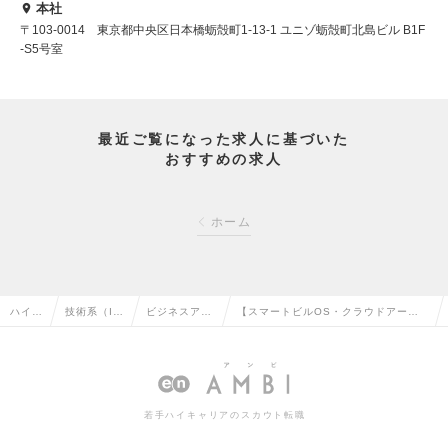
本社
〒103-0014 東京都中央区日本橋蛎殻町1-13-1 ユニゾ蛎殻町北島ビル B1F
-S5号室
最近ご覧になった求人に基づいた
おすすめの求人
ホーム
ハイク
技術系（I
ビジネスアナ
【スマートビルOS・クラウドアーキ
ラス求
T・Web・
リスト・アー
テクト】急成長企業ランキング3年連
人TO
通信系）の
キテクトの転
続日本1位のコンサルファームの求人
P
転職
職
情報
若手ハイキャリアのスカウト転職