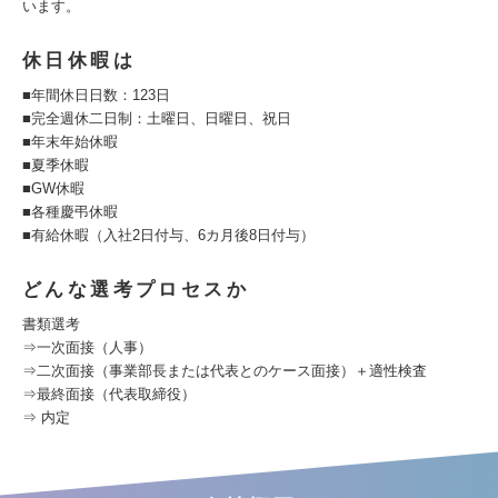
います。
休日休暇は
■年間休日日数：123日
■完全週休二日制：土曜日、日曜日、祝日
■年末年始休暇
■夏季休暇
■GW休暇
■各種慶弔休暇
■有給休暇（入社2日付与、6カ月後8日付与）
どんな選考プロセスか
書類選考
⇒一次面接（人事）
⇒二次面接（事業部長または代表とのケース面接）＋適性検査
⇒最終面接（代表取締役）
⇒ 内定