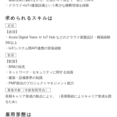
・クラウド×IoT×建築設備という希少な横断領域を経験
求められるスキルは
必須
【必須】
・Azure Digital Twins や IoT Hub などのクラウド基盤設計・構築経験
3年以上
・IoT/システム間API連携の実装経験
歓迎
【歓迎】
・BIMの知見
・ネットワーク・セキュリティに関する知識
・建築・設備業界の知識
・PMP相当のプロジェクトマネジメント能力
募集年齢（年齢制限理由）
長期キャリア形成の観点により。 （長期勤続によりキャリア形成を図
るため）
雇用形態は