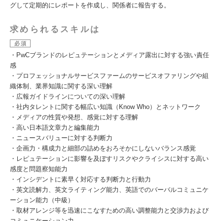
グして定期的にレポートを作成し、関係者に報告する。
求められるスキルは
必須
・PwCブランドのレピュテーションとメディア露出に対する強い責任
感
・プロフェッショナルサービスファームのサービスオファリングや組
織体制、業界知識に関する深い理解
・広報ガイドラインについての深い理解
・社内タレントに関する幅広い知識（Know Who）とネットワーク
・メディアの性質や発想、感覚に対する理解
・高い日本語文章力と編集能力
・ニュースバリューに対する判断力
・企画力・構成力と細部の詰めをおろそかにしないバランス感覚
・レピュテーションに影響を及ぼすリスクやクライシスに対する高い
感度と問題察知能力
・インシデントに素早く対応する判断力と行動力
・英文読解力、英文ライティング能力、英語でのバーバルコミュニケ
ーション能力（中級）
・取材アレンジ等を迅速にこなすための高い調整能力と交渉力および
コミュニケーション力