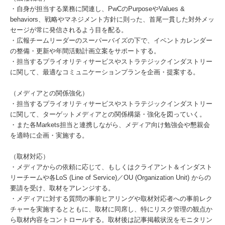
・自身が担当する業務に関連し、PwCのPurposeやValues &
behaviors、戦略やマネジメント方針に則った、首尾一貫した対外メッ
セージが常に発信されるよう目を配る。
・広報チームリーダーのスーパーバイズの下で、イベントカレンダー
の整備・更新や年間活動計画立案をサポートする。
・担当するプライオリティサービスやストラテジックインダストリー
に関して、最適なコミュニケーションプランを企画・提案する。
（メディアとの関係強化）
・担当するプライオリティサービスやストラテジックインダストリー
に関して、ターゲットメディアとの関係構築・強化を図っていく。
・また各Markets担当と連携しながら、メディア向け勉強会や懇親会
を適時に企画・実施する。
（取材対応）
・メディアからの依頼に応じて、もしくはクライアント＆インダスト
リーチームや各LoS (Line of Service)／OU (Organization Unit) からの
要請を受け、取材をアレンジする。
・メディアに対する質問の事前ヒアリングや取材対応者への事前レク
チャーを実施するとともに、取材に同席し、特にリスク管理の観点か
ら取材内容をコントロールする。取材後は記事掲載状況をモニタリン