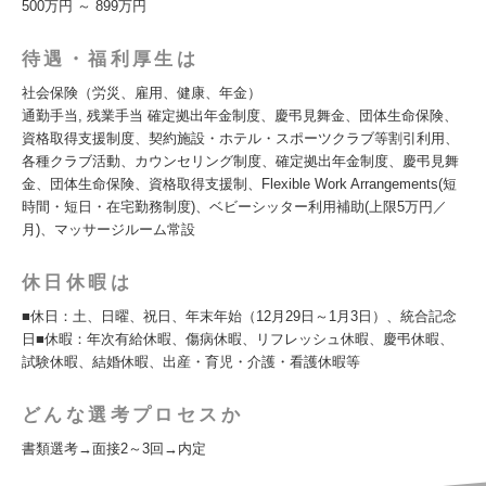
500万円 ～ 899万円
待遇・福利厚生は
社会保険（労災、雇用、健康、年金）
通勤手当, 残業手当 確定拠出年金制度、慶弔見舞金、団体生命保険、
資格取得支援制度、契約施設・ホテル・スポーツクラブ等割引利用、
各種クラブ活動、カウンセリング制度、確定拠出年金制度、慶弔見舞
金、団体生命保険、資格取得支援制、Flexible Work Arrangements(短
時間・短日・在宅勤務制度)、ベビーシッター利用補助(上限5万円／
月)、マッサージルーム常設
休日休暇は
■休日：土、日曜、祝日、年末年始（12月29日～1月3日）、統合記念
日■休暇：年次有給休暇、傷病休暇、リフレッシュ休暇、慶弔休暇、
試験休暇、結婚休暇、出産・育児・介護・看護休暇等
どんな選考プロセスか
書類選考→面接2～3回→内定