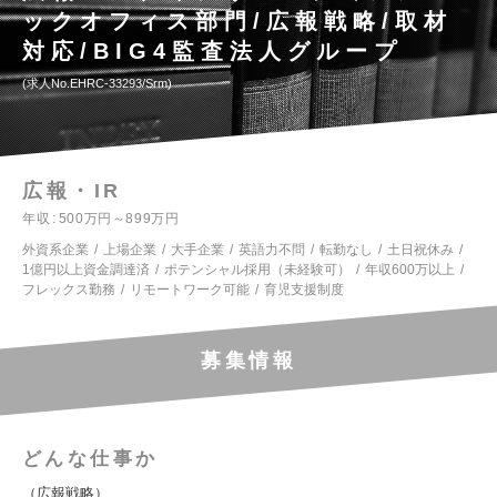
ックオフィス部門/広報戦略/取材
対応/BIG4監査法人グループ
求人No.EHRC-33293/Srm
広報・IR
年収
500万円～899万円
外資系企業
上場企業
大手企業
英語力不問
転勤なし
土日祝休み
1億円以上資金調達済
ポテンシャル採用（未経験可）
年収600万以上
フレックス勤務
リモートワーク可能
育児支援制度
募集情報
どんな仕事か
（広報戦略）