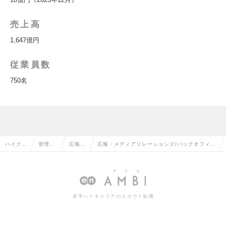
売上高
1,647億円
従業員数
750名
ハイクラ
管理部
広報・
広報・メディアリレーションズ/バックオフィス
ス求人T
門系の
IRの転
部門/広報戦略/取材対応/BIG4監査法人グルー
OP
転職
職
プの求人情報
若手ハイキャリアのスカウト転職