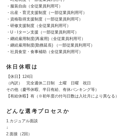
・服装自由（全従業員利用可）
・出産・育児支援制度（一部従業員利用可）
・資格取得支援制度（一部従業員利用可）
・研修支援制度（全従業員利用可）
・U・Iターン支援（一部従業員利用可）
・継続雇用制度(再雇用)（全従業員利用可）
・継続雇用制度(勤務延長) （一部従業員利用可）
・社員食堂・食事補助（全従業員利用可）
休日休暇は
【休日】124日
（内訳） 完全週休二日制 土曜 日曜 祝日
その他（慶弔休暇、半日有給、有休バンキング等）
【有給休暇】有（※初年度の付与日数は入社月により異なる）
どんな選考プロセスか
1.カジュアル面談
↓
2.面接（2回）