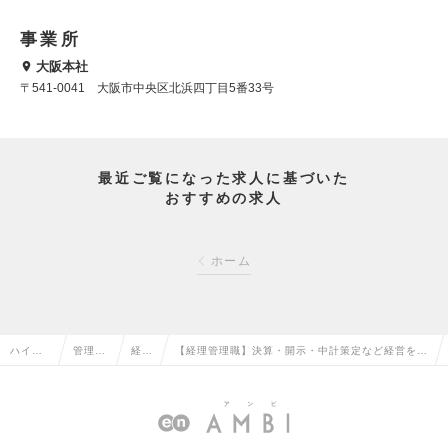
事業所
大阪本社
〒541-0041 大阪市中央区北浜四丁目5番33号
最近ご覧になった求人に基づいた
おすすめの求人
ホーム
ハイク
管理部
経理
【経理管理職】決算・開示・中計策定など経営を支
ラス求
門系の
の転
える中枢ポジション｜グローバル展開する大手化学
人TOP
転職
職
メーカーの求人情報