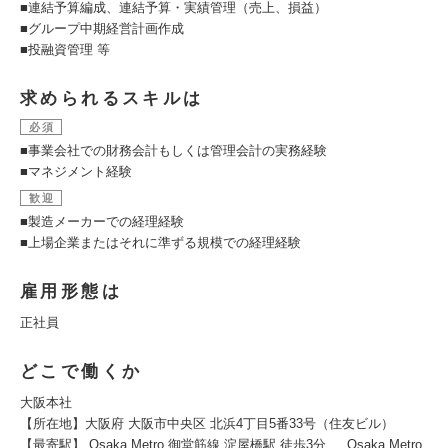
■連結予算編成、連結予算・実績管理（売上、損益）
■グループ中期経営計画作成
■投融資管理 等
求められるスキルは
必須
■事業会社での財務会計もしくは管理会計の実務経験
■マネジメント経験
歓迎
■製造メーカーでの経理経験
■上場企業またはそれに準ずる規模での経理経験
雇用形態は
正社員
どこで働くか
大阪本社
【所在地】大阪府 大阪市中央区 北浜4丁目5番33号（住友ビル）
【最寄駅】 Osaka Metro 御堂筋線 淀屋橋駅 徒歩3分 、 Osaka Metro