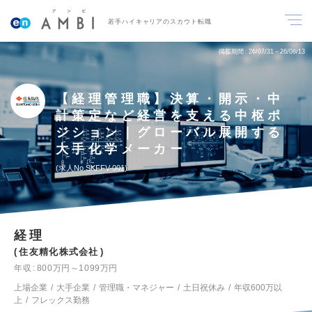
若手ハイキャリアのスカウト転職
掲載期間
26/07/31～26/08/13
【経理管理職】決算・開示・中
計策定など経営を支える中枢ポ
ジション｜グローバル展開する
大手化学メーカー
求人No.SKFFV-001
経理
住友精化株式会社
年収
800万円～1099万円
上場企業
大手企業
管理職・マネジャー
土日祝休み
年収600万以
上
フレックス勤務