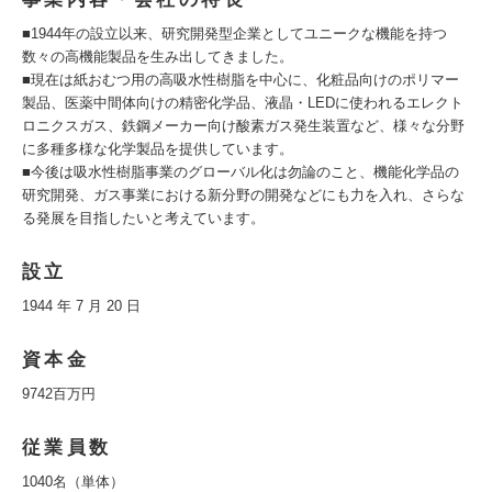
■1944年の設立以来、研究開発型企業としてユニークな機能を持つ
数々の高機能製品を生み出してきました。
■現在は紙おむつ用の高吸水性樹脂を中心に、化粧品向けのポリマー
製品、医薬中間体向けの精密化学品、液晶・LEDに使われるエレクト
ロニクスガス、鉄鋼メーカー向け酸素ガス発生装置など、様々な分野
に多種多様な化学製品を提供しています。
■今後は吸水性樹脂事業のグローバル化は勿論のこと、機能化学品の
研究開発、ガス事業における新分野の開発などにも力を入れ、さらな
る発展を目指したいと考えています。
設立
1944 年 7 月 20 日
資本金
9742百万円
従業員数
1040名（単体）