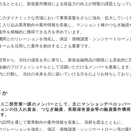
めるとともに、新規案件獲得による収益力の向上が喫緊の課題となって
このダイナミックな市場において事業基盤をさらに強化・拡大していく
く入り込み業界動向や案件情報を収集し、マンション１棟のつなぎ融資
案件を積極的に獲得できる方を求めています。
機関とのリレーションを強化し、保証・債権譲渡・シンジケートローン
キームを活用した案件を創出することも重要です。
背景から、当社の成長を共に牽引し、新規金融商品の開発にも意欲的に
金融のプロフェッショナルとして活躍いただけるメンバーを募集します
的に行動し、当社の未来を共に築いていける方を心よりお待ちしており
事か
ンス二部営業一課のメンバーとして、主にマンションデベロッパー
ションの仕入れ資金、つなぎ融資、長期保有資金等の融資案件獲得
ます。
の訪問を通じて業界動向や案件情報を収集し、深耕を図るとともに、
のリレーションを強化し、保証・債権譲渡・シンジケートローン等の案