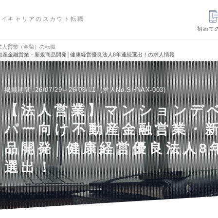
ハイキャリアのスカウト転職
初めて
法人営業（金融）の転職
動産金融営業・新規商品開発│健康経営優良法人8年連続選出！の求人情報
掲載期間
26/07/29～26/08/11
求人No.SHNAX-003
【法人営業】マンションデ
パー向け不動産金融営業・
品開発│健康経営優良法人8
選出！