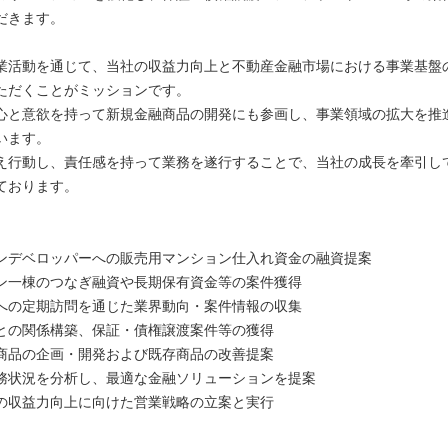
だきます。
業活動を通じて、当社の収益力向上と不動産金融市場における事業基盤
ただくことがミッションです。
心と意欲を持って新規金融商品の開発にも参画し、事業領域の拡大を推
います。
え行動し、責任感を持って業務を遂行することで、当社の成長を牽引し
ております。
】
ンデベロッパーへの販売用マンション仕入れ資金の融資提案
ン一棟のつなぎ融資や長期保有資金等の案件獲得
への定期訪問を通じた業界動向・案件情報の収集
との関係構築、保証・債権譲渡案件等の獲得
商品の企画・開発および既存商品の改善提案
務状況を分析し、最適な金融ソリューションを提案
の収益力向上に向けた営業戦略の立案と実行