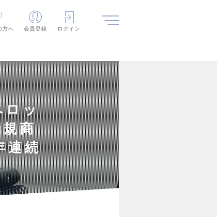
の方へ
会員登録
ログイン
ベロッ
新規商
年連続