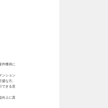
案件獲得に
マンション
旺盛な方。
行できる意
益向上に貢