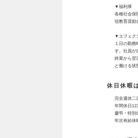
▼福利厚
各種社会保
信教育奨励
▼エフェク
１日の勤務
す。社員が
終業から翌
と働ける状
休日休暇
完全週休二
年間休日12
慶弔・特別
年次有給休