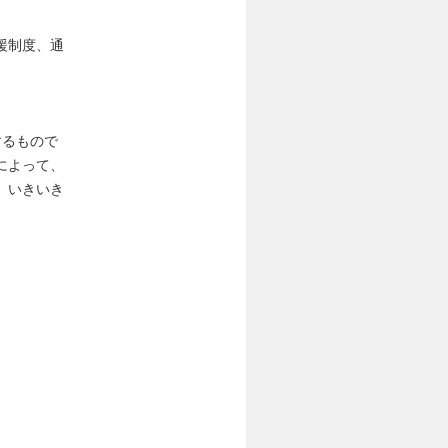
援制度、通
するもので
によって、
、いきいき