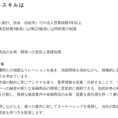
るスキルは
（銀行、信金、信組等）での法人営業経験3年以上
検定財務3級或いは簿記3級或いは同程度の知識
商品の企画・開発への意欲と基礎知識
材像
機関との強固なリレーションを築き、信頼関係を深めながら、積極的に
方を求めています。
市場の動向に常にアンテナを張り、業界情報を収集・分析することで、
ーへの融資や新たな金融商品の開発に意欲的に挑戦できる、知的好奇心
え行動し、複雑な融資案件や金融商品の企画・提案を責任感を持って遂
。
調しながらも、個々の案件に対してオーナーシップを発揮し、当社の収
意欲を持つ方を歓迎します。