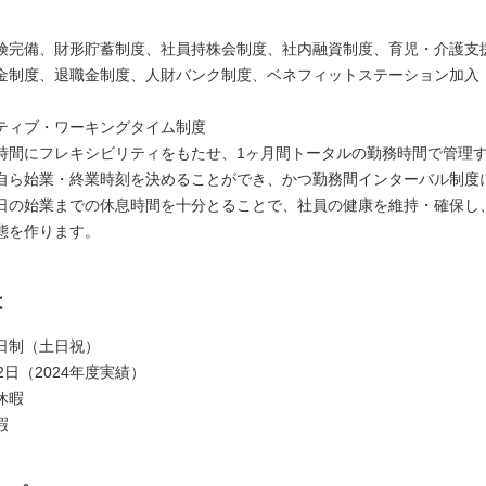
険完備、財形貯蓄制度、社員持株会制度、社内融資制度、育児・介護支
金制度、退職金制度、人財バンク制度、ベネフィットステーション加入
ティブ・ワーキングタイム制度
時間にフレキシビリティをもたせ、1ヶ月間トータルの勤務時間で管理
自ら始業・終業時刻を決めることができ、かつ勤務間インターバル制度
日の始業までの休息時間を十分とることで、社員の健康を維持・確保し
態を作ります。
は
日制（土日祝）
2日（2024年度実績）
休暇
暇