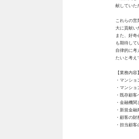
献していた
これらの営
大に貢献い
また、好奇
も期待して
自律的に考
たいと考え
【業務内容
・マンショ
・マンショ
・既存顧客
・金融機関
・新規金融
・顧客の財
・担当顧客