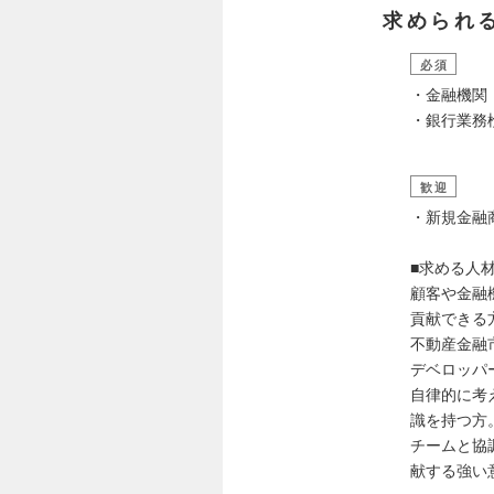
求められ
必須
・金融機関
・銀行業務
歓迎
・新規金融
■求める人
顧客や金融
貢献できる
不動産金融
デベロッパ
自律的に考
識を持つ方
チームと協
献する強い