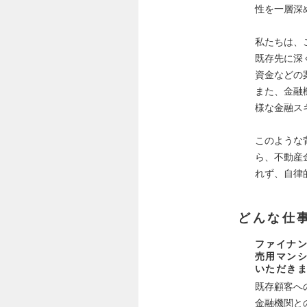
性を一層深
私たちは、
既存先に深
資金などの
また、金融
様な金融ス
このような
ら、不動産
れず、自律
どんな仕
ファイナ
売用マン
いただき
既存顧客へ
金融機関と