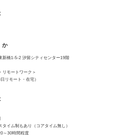
は
くか
新橋1-5-2 汐留シティセンター19階
・リモートワーク＞
3日リモート・在宅）
は
間
スタイム制もあり（コアタイム無し）
0～30時間程度