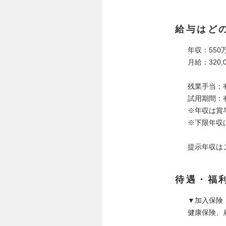
給与はど
年収：550万
月給：320,0
残業手当：
試用期間：有
※年収は賞
※下限年収
提示年収は
待遇・福
▼加入保険
健康保険、