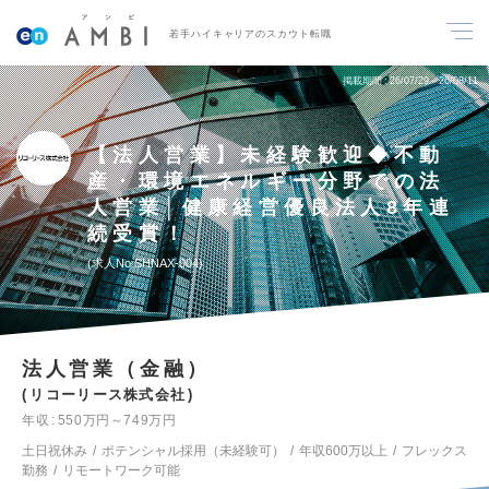
若手ハイキャリアのスカウト転職
掲載期間
26/07/29～26/08/11
【法人営業】未経験歓迎◆不動
産・環境エネルギー分野での法
人営業│健康経営優良法人8年連
続受賞！
求人No.SHNAX-004
法人営業（金融）
リコーリース株式会社
年収
550万円～749万円
土日祝休み
ポテンシャル採用（未経験可）
年収600万以上
フレックス
勤務
リモートワーク可能