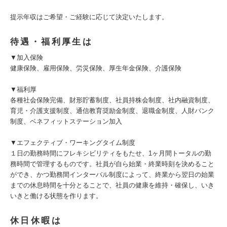
提示年収はご希望・ご経験に応じて決定いたします。
待遇・福利厚生は
▼加入保険
健康保険、雇用保険、労災保険、厚生年金保険、介護保険
▼福利厚
各種社会保険完備、財形貯蓄制度、社員持株会制度、社内融資制度、
育児・介護支援制度、通信教育奨励金制度、退職金制度、人財バンク
制度、ベネフィットステーション加入
▼エフェクティブ・ワーキングタイム制度
１日の勤務時間にフレキシビリティをもたせ、1ヶ月間トータルの勤
務時間で管理するものです。社員が自ら始業・終業時刻を決めること
ができ、かつ勤務間インターバル制度によって、終業から翌日の始業
までの休息時間を十分とることで、社員の健康を維持・確保し、いき
いきと働ける状態を作ります。
休日休暇は