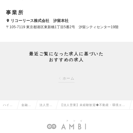
事業所
リコーリース株式会社 汐留本社
〒105-7119 東京都港区東新橋1丁目5番2号 汐留シティセンター19階
最近ご覧になった求人に基づいた
おすすめの求人
ホーム
ハイク
金融系
法人営業
【法人営業】未経験歓迎◆不動産・環境エネ
ラス求
専門職
（金融）
ルギー分野での法人営業│健康経営優良法人8
人TOP
の転職
の転職
年連続受賞！の求人情報