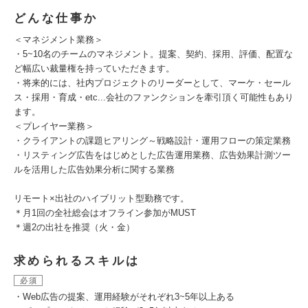
どんな仕事か
＜マネジメント業務＞
・5~10名のチームのマネジメント。提案、契約、採用、評価、配置な
ど幅広い裁量権を持っていただきます。
・将来的には、社内プロジェクトのリーダーとして、マーケ・セール
ス・採用・育成・etc...会社のファンクションを牽引頂く可能性もあり
ます。
＜プレイヤー業務＞
・クライアントの課題ヒアリング～戦略設計・運用フローの策定業務
・リスティング広告をはじめとした広告運用業務、広告効果計測ツー
ルを活用した広告効果分析に関する業務
リモート×出社のハイブリット型勤務です。
＊月1回の全社総会はオフライン参加がMUST
＊週2の出社を推奨（火・金）
求められるスキルは
必須
・Web広告の提案、運用経験がそれぞれ3~5年以上ある