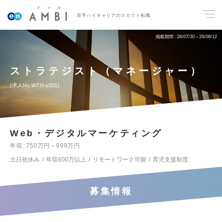
若手ハイキャリアのスカウト転職
掲載期間
26/07/30～26/08/12
ストラテジスト（マネージャー）
求人No.WTH-s001
Web・デジタルマーケティング
年収
750万円～999万円
土日祝休み
年収600万以上
リモートワーク可能
育児支援制度
募集情報