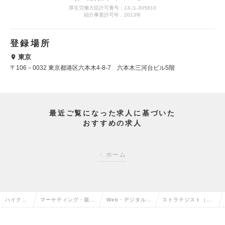
厚生労働大臣許可番号：13-ユ-305810
紹介事業許可年：2013年
登録場所
東京
〒106－0032 東京都港区六本木4-8-7 六本木三河台ビル5階
最近ご覧になった求人に基づいた
おすすめの求人
ホーム
ハイクラ
マーケティング・販促
Web・デジタルマ
ストラテジスト（マ
ス求人T
企画・商品開発系の転
ーケティングの転
ネージャー）の求人