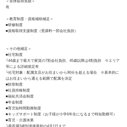
＜育休取得実績＞
有
＜教育制度・資格補助補足＞
■研修制度
■資格取得支援制度（受講料一部会社負担）
＜その他補足＞
■社宅制度
└44歳まで最大で家賃の7割会社負担、45歳以降は4割負担 ※エリア
等による詳細規定有
└社宅対象：配属支店がお住まいから90分を超える場合 ※基本的に
はお住まいから通える範囲で配属を決定
■財形制度
■社員持株制度
■福祉共済会制度
■年金制度
■育児短時間勤務制度
■キッズサポート制度（お子様が小学6年生になるまで時短勤務可）
■育児・介護休業
└最長満3歳到達後最初の4月1日まで