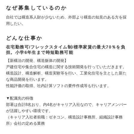
なぜ募集しているのか
自社では構造系人財が少ないため、外部より構造の知見のある方を採
用したい。
どんな仕事か
在宅勤務可/フレックスタイム制/標準家賃の最大70％を負
担。小学6年生まで時短勤務可能
【新構法の開発、構造躯体の開発】
戸建住宅や集合住宅の構造に関する技術開発を行っていただきます。
構造設計、構造解析、構造実験等を行い、工業化住宅を主とした新た
な商品開発を行います。
性能評価の取得、社内計算ソフトの要件作成等も行います。
▼配属先の特徴
部署は合計8名おり、内4名がキャリア入社なので、キャリアメンバー
が活躍しやすい環境です。
（キャリア入社者前職：ゼネコン、構造設計事務所、組織設計事務
所）会社の定める業務