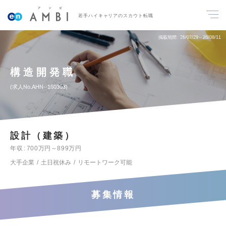
若手ハイキャリアのスカウト転職
掲載期間
26/07/29～26/08/11
構造開発職
求人No.AHN--160303
設計（建築）
年収
700万円～899万円
大手企業
土日祝休み
リモートワーク可能
募集情報