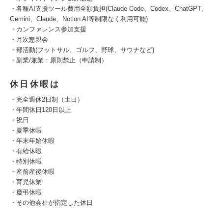
・各種AI支援ツール費用全額負担(Claude Code、Codex、ChatGPT、
Gemini、Claude、Notion AI等制限なく利用可能)
・カンファレンス参加支援
・月次懇親会
・部活動(フットサル、ゴルフ、野球、サウナなど)
・副業/兼業：原則禁止（申請制）
休日休暇は
・完全週休2日制（土日）
・年間休日120日以上
・祝日
・夏季休暇
・年末年始休暇
・有給休暇
・特別休暇
・産前産後休暇
・育児休業
・慶弔休暇
・その他会社が指定した休日