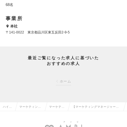
68名
事業所
本社
〒141-0022 東京都品川区東五反田2-9-5
最近ご覧になった求人に基づいた
おすすめの求人
ホーム
ハイク
マーケティン
マーケティ
【マーケティングマネージャー】
ラス求
グ・販促企画・
ング・販促
マーケティングの戦略から実行ま
人TOP
商品開発系の転
企画の転職
で統括｜CMO候補の求人情報