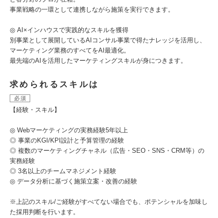
事業戦略の一環として連携しながら施策を実行できます。
◎ AI×インハウスで実践的なスキルを獲得
別事業として展開しているAIコンサル事業で得たナレッジを活用し、
マーケティング業務のすべてをAI最適化。
最先端のAIを活用したマーケティングスキルが身につきます。
求められるスキルは
必須
【経験・スキル】
◎ Webマーケティングの実務経験5年以上
◎ 事業のKGI/KPI設計と予算管理の経験
◎ 複数のマーケティングチャネル（広告・SEO・SNS・CRM等）の
実務経験
◎ 3名以上のチームマネジメント経験
◎ データ分析に基づく施策立案・改善の経験
※上記のスキル/ご経験がすべてない場合でも、ポテンシャルを加味し
た採用判断を行います。