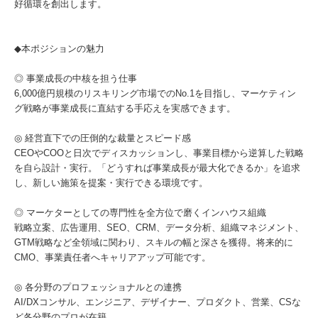
好循環を創出します。
◆本ポジションの魅力
◎ 事業成長の中核を担う仕事
6,000億円規模のリスキリング市場でのNo.1を目指し、マーケティン
グ戦略が事業成長に直結する手応えを実感できます。
◎ 経営直下での圧倒的な裁量とスピード感
CEOやCOOと日次でディスカッションし、事業目標から逆算した戦略
を自ら設計・実行。「どうすれば事業成長が最大化できるか」を追求
し、新しい施策を提案・実行できる環境です。
◎ マーケターとしての専門性を全方位で磨くインハウス組織
戦略立案、広告運用、SEO、CRM、データ分析、組織マネジメント、
GTM戦略など全領域に関わり、スキルの幅と深さを獲得。将来的に
CMO、事業責任者へキャリアアップ可能です。
◎ 各分野のプロフェッショナルとの連携
AI/DXコンサル、エンジニア、デザイナー、プロダクト、営業、CSな
ど各分野のプロが在籍。