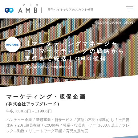
若手ハイキャリアのスカウト転職
掲載期間
26/08/04～26/08/17
【マーケティングマネージャ
ー】マーケティングの戦略から
実行まで統括｜CMO候補
求人No.HJNXD-mktg-manager
マーケティング・販促企画
株式会社アップグレード
年収
600万円～1199万円
ベンチャー企業
新規事業・新サービス
英語力不問
転勤なし
土日祝
休み
20代役員在籍
CxO候補
社長・役員直下
年収600万以上
フレ
ックス勤務
リモートワーク可能
育児支援制度