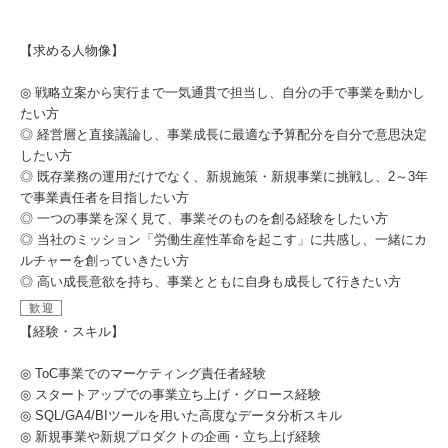
【求める人物像】
◎ 戦略立案から実行まで一気通貫で担当し、自分の手で事業を動かし
たい方
◎ 経営層と直接議論し、事業成長に最適な予算配分を自分で意思決定
したい方
◎ 既存業務の運用だけでなく、新規施策・新規事業に挑戦し、2～3年
で事業責任者を目指したい方
◎ 一つの事業を深く見て、事業そのものを創る経験をしたい方
◎ 当社のミッション「労働生産性革命を起こす」に共感し、一緒にカ
ルチャーを創っていきたい方
◎ 高い成長意欲を持ち、事業とともに自身も成長して行きたい方
歓迎
【経験・スキル】
◎ ToC事業でのマーケティング責任者経験
◎ スタートアップでの事業立ち上げ・グロース経験
◎ SQL/GA4/BIツールを用いた高度なデータ分析スキル
◎ 新規事業や新規プロダクトの企画・立ち上げ経験