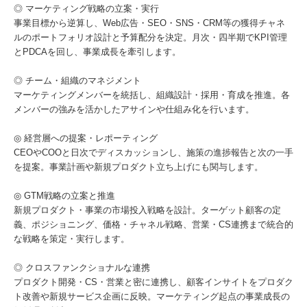
◎ マーケティング戦略の立案・実行
事業目標から逆算し、Web広告・SEO・SNS・CRM等の獲得チャネ
ルのポートフォリオ設計と予算配分を決定。月次・四半期でKPI管理
とPDCAを回し、事業成長を牽引します。
◎ チーム・組織のマネジメント
マーケティングメンバーを統括し、組織設計・採用・育成を推進。各
メンバーの強みを活かしたアサインや仕組み化を行います。
◎ 経営層への提案・レポーティング
CEOやCOOと日次でディスカッションし、施策の進捗報告と次の一手
を提案。事業計画や新規プロダクト立ち上げにも関与します。
◎ GTM戦略の立案と推進
新規プロダクト・事業の市場投入戦略を設計。ターゲット顧客の定
義、ポジショニング、価格・チャネル戦略、営業・CS連携まで統合的
な戦略を策定・実行します。
◎ クロスファンクショナルな連携
プロダクト開発・CS・営業と密に連携し、顧客インサイトをプロダク
ト改善や新規サービス企画に反映。マーケティング起点の事業成長の