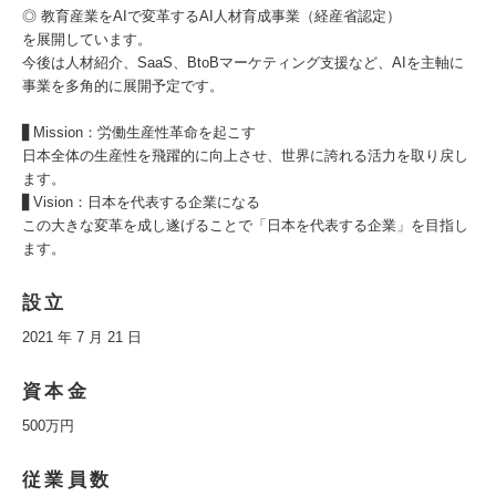
◎ 教育産業をAIで変革するAI人材育成事業（経産省認定）
を展開しています。
今後は人材紹介、SaaS、BtoBマーケティング支援など、AIを主軸に
事業を多角的に展開予定です。
▋Mission：労働生産性革命を起こす
日本全体の生産性を飛躍的に向上させ、世界に誇れる活力を取り戻し
ます。
▋Vision：日本を代表する企業になる
この大きな変革を成し遂げることで「日本を代表する企業」を目指し
ます。
設立
2021 年 7 月 21 日
資本金
500万円
従業員数