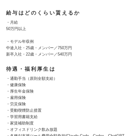
給与はどのくらい貰えるか
・月給
50万円以上
・モデル年収例
中途入社・25歳・メンバー／750万円
新卒入社・22歳・メンバー／540万円
待遇・福利厚生は
・通勤手当（原則全額支給）
・健康保険
・厚生年金保険
・雇用保険
・労災保険
・受動喫煙防止措置
・学習用書籍支給
・家賃補助制度
・オフィスドリンク飲み放題
・各種AI支援ツール費用全額負担(Claude Code、Codex、ChatGPT、