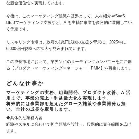
な競合優位性を実現しています。
今後は、このマーケティング組織を基盤として、人材紹介やSaaS、
BtoBマーケティング支援など、AIを主軸に事業を多角的に展開してい
く予定です。
リスキリング市場は、政府の1兆円規模の支援を背景に、2025年に
6,000億円規模への拡大が見込まれています。
この成長市場において、業界No.1のリーディングカンパニーを共に創
る【プロダクトマーケティングマネージャー｜PMM】を募集します。
どんな仕事か
マーケティングの実務、組織開発、プロダクト改善、AI活
用まで、事業の売上・利益最大化を実現します。
将来的には事業部を超えたグロース施策や事業開発も担
い、全社の成長を牽引します。
◆具体的な業務内容
経験やスキルに合わせて担当領域を設計し、段階的に責任範囲を広げ
ます。