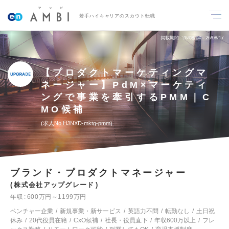
若手ハイキャリアのスカウト転職
掲載期間
26/08/04～26/08/17
【プロダクトマーケティングマ
ネージャー】PdM×マーケティ
ングで事業を牽引するPMM｜C
MO候補
求人No.HJNXD-mktg-pmm
ブランド・プロダクトマネージャー
株式会社アップグレード
年収
600万円～1199万円
ベンチャー企業
新規事業・新サービス
英語力不問
転勤なし
土日祝
休み
20代役員在籍
CxO候補
社長・役員直下
年収600万以上
フレ