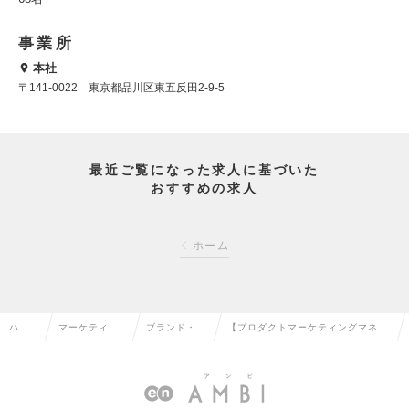
事業所
本社
〒141-0022 東京都品川区東五反田2-9-5
最近ご覧になった求人に基づいた
おすすめの求人
ホーム
ハイ
マーケティン
ブランド・プ
【プロダクトマーケティングマネー
クラ
グ・販促企
ロダクトマネ
ジャー】PdM×マーケティングで事
ス求
画・商品開発
ージャーの転
業を牽引するPMM｜CMO候補の求