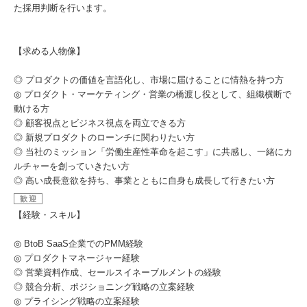
た採用判断を行います。
【求める人物像】
◎ プロダクトの価値を言語化し、市場に届けることに情熱を持つ方
◎ プロダクト・マーケティング・営業の橋渡し役として、組織横断で
動ける方
◎ 顧客視点とビジネス視点を両立できる方
◎ 新規プロダクトのローンチに関わりたい方
◎ 当社のミッション「労働生産性革命を起こす」に共感し、一緒にカ
ルチャーを創っていきたい方
◎ 高い成長意欲を持ち、事業とともに自身も成長して行きたい方
歓迎
【経験・スキル】
◎ BtoB SaaS企業でのPMM経験
◎ プロダクトマネージャー経験
◎ 営業資料作成、セールスイネーブルメントの経験
◎ 競合分析、ポジショニング戦略の立案経験
◎ プライシング戦略の立案経験