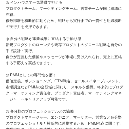
◎ インハウスで一気通貫で担える
プロダクトチーム、マーケティングチーム、営業チームが同じ組織に
在籍。
複数部署を横断的に動くため、戦略から実行までの一貫性と組織横断
の実行力を発揮できます。
◎ 自分の戦略が事業成果に直結する手触り感
新規プロダクトのローンチや既存プロダクトのグロース戦略を自分の
手で設計・実行。
自分が定義した価値やメッセージが市場に受け入れられ、売上に直結
する手応えを実感できます。
◎ PMMとしての専門性を磨く
価値定義、ポジショニング、GTM戦略、セールスイネーブルメント、
市場調査などPMMの全領域に関わり、スキルを獲得。将来的にプロダ
クトマーケティング責任者、プロダクト責任者、マーケティングマネ
ージャーへキャリアアップ可能です。
◎ 各分野のプロフェッショナルとの協働
プロダクトマネージャー、エンジニア、マーケター、営業など各分野
のプロフェッショナルと横断的に連携するため、PMM視点に閉じず、