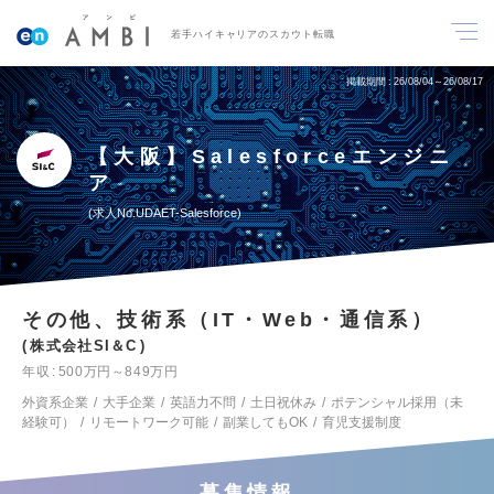
若手ハイキャリアのスカウト転職
掲載期間
26/08/04～26/08/17
【大阪】Salesforceエンジニ
ア
求人No.UDAET-Salesforce
その他、技術系（IT・Web・通信系）
株式会社SI＆C
年収
500万円～849万円
外資系企業
大手企業
英語力不問
土日祝休み
ポテンシャル採用（未
経験可）
リモートワーク可能
副業してもOK
育児支援制度
募集情報