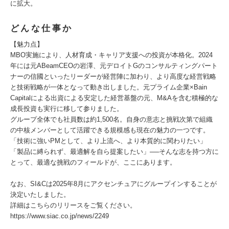
に拡大。
どんな仕事か
【魅力点】
MBO実施により、人材育成・キャリア支援への投資が本格化。2024
年には元ABeamCEOの岩澤、元デロイトGのコンサルティングパート
ナーの信國といったリーダーが経営陣に加わり、より高度な経営戦略
と技術戦略が一体となって動き出しました。元プライム企業×Bain
Capitalによる出資による安定した経営基盤の元、M&Aを含む積極的な
成長投資も実行に移して参りました。
グループ全体でも社員数は約1,500名。自身の意志と挑戦次第で組織
の中核メンバーとして活躍できる規模感も現在の魅力の一つです。
「技術に強いPMとして、より上流へ、より本質的に関わりたい」
「製品に縛られず、最適解を自ら提案したい」──そんな志を持つ方に
とって、最適な挑戦のフィールドが、ここにあります。
なお、SI&Cは2025年8月にアクセンチュアにグループインすることが
決定いたしました。
詳細はこちらのリリースをご覧ください。
https://www.siac.co.jp/news/2249