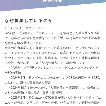
なぜ募集しているのか
<アクセンチュアグループ＞
SI&Cは、『技術力』×『マネジメント』を強みとした独立系Sler企業
で、顧客からの信頼と実績をベースに直近10年は年率10%以上の着実
な成長を積み重ねています。
従来の注力事業である顧客のニーズに応え続けること（従来のシステ
ム・インテグレーション）はもちろん、顧客に新たなビジネスの可能
性やイノベーションを提案・発信する、技術の視点から業務を創造す
る会社（当社の新しい姿「Benyond SI」）へ進化致します。
・2023年：大手PEファンドのベインキャピタルとタッグを組んだ
MBOの実施
・2024年1月：元アビームコンサルティングCEOの岩澤が当社CEO
に就任し、新たな事業戦略を策定
・2024年10月：0ベースから『人事制度を全面刷新』し、積極的な
人材への投資(社員の昇給・昇格・賞与等)
・2025年1月：元Chatwork CTO春日が率いるクラウドネイティブユ
ニットが発足。クラウド、データ分析、セキュリティの分野を包括的