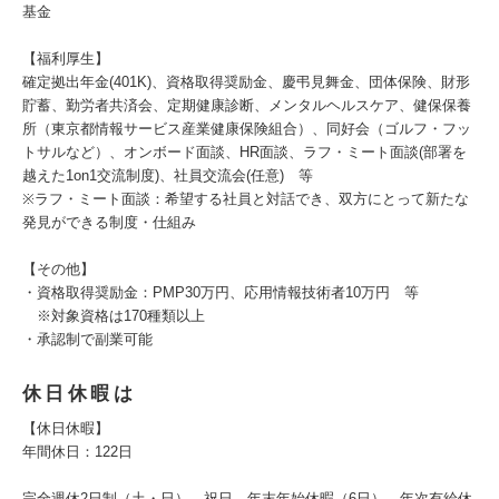
基金
【福利厚生】
確定拠出年金(401K)、資格取得奨励金、慶弔見舞金、団体保険、財形
貯蓄、勤労者共済会、定期健康診断、メンタルヘルスケア、健保保養
所（東京都情報サービス産業健康保険組合）、同好会（ゴルフ・フッ
トサルなど）、オンボード面談、HR面談、ラフ・ミート面談(部署を
越えた1on1交流制度)、社員交流会(任意) 等
※ラフ・ミート面談：希望する社員と対話でき、双方にとって新たな
発見ができる制度・仕組み
【その他】
・資格取得奨励金：PMP30万円、応用情報技術者10万円 等
※対象資格は170種類以上
・承認制で副業可能
休日休暇は
【休日休暇】
年間休日：122日
完全週休2日制（土・日）、祝日、年末年始休暇（6日）、年次有給休