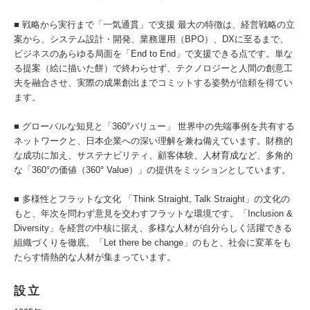
■ 戦略から実行まで「一気通貫」で支援 最大の特徴は、経営戦略の立
案から、システム設計・開発、業務運用（BPO）、DXに至るまで、
ビジネスのあらゆる局面を「End to End」で支援できる点です。単な
る提案（絵に描いた餅）で終わらせず、テクノロジーと人間の創意工
夫を融合させ、実際の成果創出までコミットする姿勢が信頼を得てい
ます。
■ グローバルな知見と「360°バリュー」 世界中の先端事例を共有する
ネットワークと、日本企業への深い理解を兼ね備えています。財務的
な成功に加え、サステナビリティ、顧客体験、人材育成など、多角的
な「360°の価値（360° Value）」の提供をミッションとしています。
■ 多様性とフラットな文化 「Think Straight, Talk Straight」の文化の
もと、年次を問わず意見を交わすフラットな環境です。「Inclusion &
Diversity」を経営の中核に据え、多様な人材が自分らしく活躍できる
組織づくりを徹底。「Let there be change」のもと、社会に変革をも
たらす情熱的な人材が集まっています。
設立