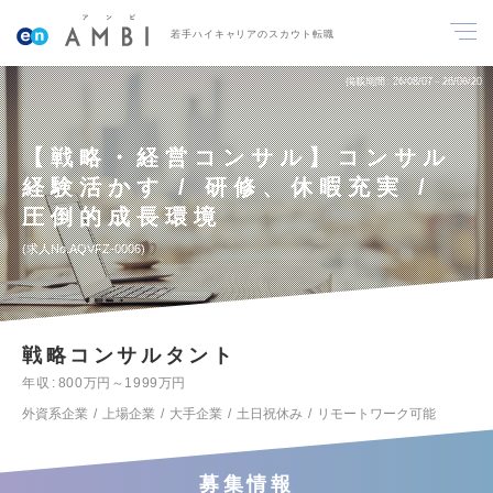
若手ハイキャリアのスカウト転職
掲載期間
26/08/07～26/08/20
【戦略・経営コンサル】コンサル
経験活かす / 研修、休暇充実 /
圧倒的成長環境
求人No.AQVFZ-0006
戦略コンサルタント
年収
800万円～1999万円
外資系企業
上場企業
大手企業
土日祝休み
リモートワーク可能
募集情報