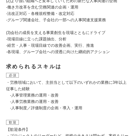
(2)より強い組織へと変革していくための新たな人事関連の企画
-働き⽅改⾰を含む労務関連の企画・運⽤
-法改正対応・各種規程整備・改定対応
-グループ関連会社、⼦会社の⼀部への人事関連支援業務
(3)会社の成長を支える事業創生を現場とともにドライブ
-現場目線に立った課題抽出、分析
-経営・人事・現場目線での改善企画、実行、推進
-各現場、グループ会社への浸透に向けた継続的アクション
求められるスキルは
必須
・労務領域において、主担当として以下のいずれかの業務に3年以上
従事した経験
-人事管理業務の運用・改善
-人事労務業務の運用・改善
-人事制度／評価制度の企画・導入・運用
歓迎
【歓迎条件】
・プロジェクトのリーダーなど、規模の大きさは問わず、案件をリー