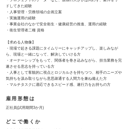
ドしてきた経験
・人事管理・労務領域の企画立案
・実施運用の経験
・事業会社のなかで安全衛生・健康経営の推進、運用の経験
・衛生管理者二種 資格
【求める人物像】
・現場で起きる課題にタイムリーにキャッチアップし、楽しみなが
ら、現場と一緒になって、解決していける方
・オーナーシップをもって、関係者を巻き込みながら、担当業務を完
遂させる意志を持っている方
・人事として客観的に視点とロジカルさを持ちつつ、相手のニーズや
気持ちを汲み取りながら意思疎通する人間力を兼ね備えた方
・マルチタスクに適応できるスピード感、遂行力をお持ちの方
雇用形態は
正社員(試用期間3か月)
どこで働くか