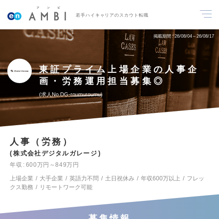
若手ハイキャリアのスカウト転職
掲載期間
26/08/04～26/08/17
東証プライム上場企業の人事企
画・労務運用担当募集◎
求人No.DG-roumuroumu
人事（労務）
株式会社デジタルガレージ
年収
600万円～849万円
上場企業
大手企業
英語力不問
土日祝休み
年収600万以上
フレッ
クス勤務
リモートワーク可能
募集情報