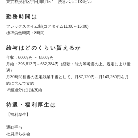
東京都渋谷区宇田川町15-1 渋谷パルコDGビル
勤務時間は
フレックスタイム制(コアタイム11:00～15:00)
標準労働時間：8時間
給与はどのくらい貰えるか
年収：600万円 ～ 850万円
月給：396,813円‬～652,384円（経験・能力等考慮の上、規定により優
遇）
月30時間相当の固定残業手当として、月87,120円～⽉143,250円を月
給に含んで支給
※超過分は別途支給
待遇・福利厚生は
【福利厚生】
通勤手当
社員持ち株会