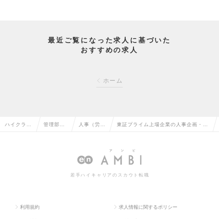
最近ご覧になった求人に基づいた
おすすめの求人
ホーム
ハイクラス
管理部門
人事（労
東証プライム上場企業の人事企画・労
求人TOP
系の転職
務）の転職
務運用担当募集◎の求人情報
若手ハイキャリアのスカウト転職
利用規約
求人情報に関するポリシー