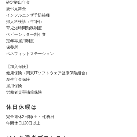
確定拠出年金
慶弔見舞金
インフルエンザ予防接種
婦人科検診（年1回）
育児短時間勤務制度
ベビーシッター割引券
定年再雇用制度
保養所
ベネフィットステーション
【加入保険】
健康保険（関東ITソフトウェア健康保険組合）
厚生年金保険
雇用保険
労働者災害補償保険
休日休暇は
完全週休2日制(土・日)祝日
年間休日120日以上