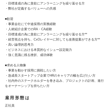
・目標達成の為に貪欲にアンラーニングを繰り返せる方
・弊社が定義するバリューへの共感
■歓迎
・事業会社にて中途採用の実務経験
・人材紹介企業でのRA・CA経験
・目標達成の為に貪欲にアンラーニングを繰り返せる方**
・経営視点を持ち、CxOレイヤーに対しても改善提案ができる方**
・高い論理的思考力
・ビジネスにおける本質的なイシュー設定能力
・強く意識に残る挫折、成功体験
■求める人物像
・事業を動かす採用に挑戦したい方
・急成長スタートアップ企業でHRのキャリアの幅を広げたい方
・社内外のステークホルダーを巻き込み、プロジェクトの計画、進行
をオーナーシップを持ちたい方
雇用形態は
正社員