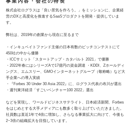
事業内容・会社の特長
株式会社ログラスは「良い景気を作ろう。」をミッションに、企業経
営のDXと高度化を推進するSaaSプロダクトを開発・提供していま
す。
弊社は、2019年の創業から現在に至るまで
・インキュベイトファンド主催の日本有数のピッチコンテストにて
450社の中から優勝
・ICCサミット「スタートアップ・カタパルト 2021」で優勝
・2022年春にはシリーズAで17億円の資金調達 ・KDDI、Zホールディ
ングス、エムスリー、GMOインターネットグループ（敬称略）など大
手企業への導入実績
・『Forbes 30 Under 30 Asia 2022』に、ログラス代表の布川が選出
・週刊東洋経済「すごいベンチャー100 2022」選出
などを実現し、ワールドビジネスサテライト、日本経済新聞、Forbes
をはじめとする大手メディアにも数多く取り上げていただきました。
社員数は直近1年で4倍に増加し、さらなる事業拡大に向けて、今後も
2~3倍の組織拡大を目指しています。