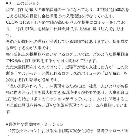
■チームのビジョン
現在、採用が最大の事業課題の一つになっており、3年後には500名を
こえる組織を目指し全社採用での採用活動を行なっています。
CEOをはじめとした経営陣が高いレベルで採用にコミットをしてお
り、「採用狂気」を標語に社員全員で採用活動に取り組んでおりま
す。
そのため採用への理解が浸透している組織ではありますが、採用成功
を牽引するのが人事です。
毎年倍以上の採用数を追いかけるログラスでは、どのような採用戦略
でROI高く採用実現をするかが日々問われています。
ただ大量採用をするのではなく、退職率が低く入社した方が「この決
断をしてよかった」と思われるログラスのバリューの「LTV first」を
実現する採用活動が必須です。
「良い景気を作ろう。」を実現するためには、社員一人ひとりがお客
様に向き合う時間を最大化できる環境作りが必要であり、人事組織は
採用から始まり多くのミッションが待っています。人材に関連するこ
と全般に興味を持ち、LTVな施策を実現できるチームを目指していま
す。
■具体的な業務内容・ミッション
・特定ポジションにおける採用戦略立案から実行、選考フォローの実