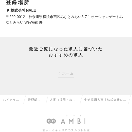
登録場所
株式会社NALU
〒220-0012 神奈川県横浜市西区みなとみらい3-7-1 オーシャンゲートみ
なとみらい WeWork 8F
最近ご覧になった求人に基づいた
おすすめの求人
ホーム
ハイクラス
管理部門
人事（採用・教育
中途採用人事【株式会社ログ
求人TOP
系の転職
など）の転職
ラス】の求人情報
若手ハイキャリアのスカウト転職