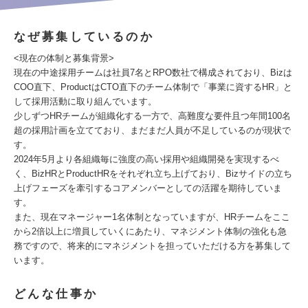
なぜ募集しているのか
<現在の体制と募集背景>
現在の中途採用チームは社員7名とRPO数社で構成されており、Bizは
COO直下、ProductはCTO直下のチーム体制で「事業に資するHR」と
して採用活動に取り組んでいます。
少しずつHRチームが組織化する一方で、高難度な要件且つ年間100名
超の採用計画を立てており、まだまだ人員が不足しているのが現状で
す。
2024年5月より各組織毎に強度の高い採用や組織開発を実現するべ
く、BizHRとProductHRをそれぞれ立ち上げており、Bizサイドの立ち
上げフェーズを牽引するコアメンバーとしての活躍を期待していま
す。
また、現在マネージャー1名体制となっていますが、HRチームをここ
から2倍以上に増員していくにあたり、マネジメント体制の強化も急
務ですので、将来的にマネジメントを担っていただける方を募集して
います。
どんな仕事か