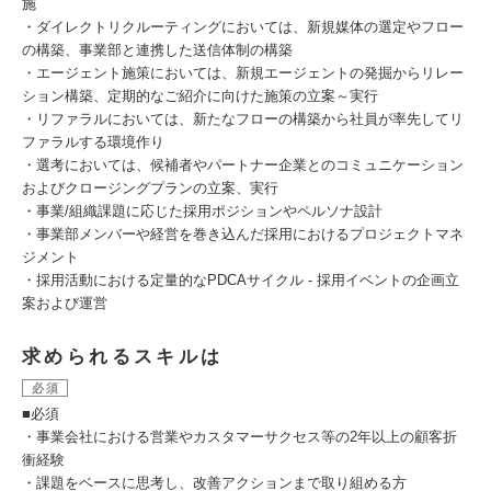
施
・ダイレクトリクルーティングにおいては、新規媒体の選定やフロー
の構築、事業部と連携した送信体制の構築
・エージェント施策においては、新規エージェントの発掘からリレー
ション構築、定期的なご紹介に向けた施策の立案～実行
・リファラルにおいては、新たなフローの構築から社員が率先してリ
ファラルする環境作り
・選考においては、候補者やパートナー企業とのコミュニケーション
およびクロージングプランの立案、実行
・事業/組織課題に応じた採用ポジションやペルソナ設計
・事業部メンバーや経営を巻き込んだ採用におけるプロジェクトマネ
ジメント
・採用活動における定量的なPDCAサイクル - 採用イベントの企画立
案および運営
求められるスキルは
必須
■必須
・事業会社における営業やカスタマーサクセス等の2年以上の顧客折
衝経験
・課題をベースに思考し、改善アクションまで取り組める方