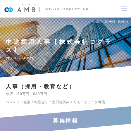
若手ハイキャリアのスカウト転職
掲載期間
26/08/03～26/08/31
中途採用人事【株式会社ログラ
ス】
求人No.XFDUL-2
人事（採用・教育など）
年収
450万円～849万円
ベンチャー企業
転勤なし
土日祝休み
リモートワーク可能
募集情報