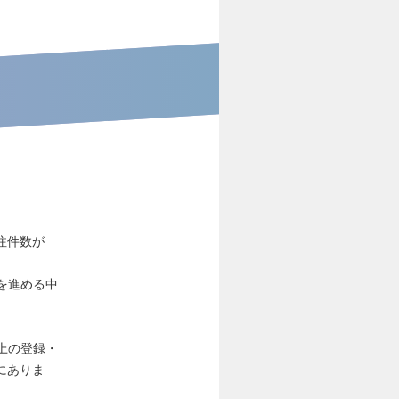
注件数が
化を進める中
 上の登録・
にありま