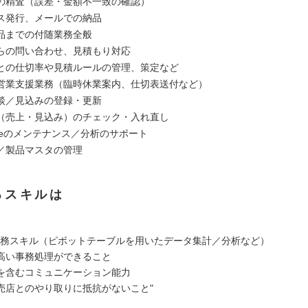
の精査（誤差・金額不一致の確認）
ス発行、メールでの納品
品までの付随業務全般
らの問い合わせ、見積もり対応
との仕切率や見積ルールの管理、策定など
営業支援業務（臨時休業案内、仕切表送付など）
談／見込みの登録・更新
（売上・見込み）のチェック・入れ直し
forceのメンテナンス／分析のサポート
／製品マスタの管理
るスキルは
lの実務スキル（ピボットテーブルを用いたデータ集計／分析など）
高い事務処理ができること
を含むコミュニケーション能力
売店とのやり取りに抵抗がないこと"