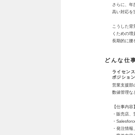
さらに、年
高い対応を
こうした背
くための増
長期的に腰
どんな仕
ライセンス
ポジショ
営業支援部
数値管理な
【仕事内容
・販売店、
・Salesf
・発注情報