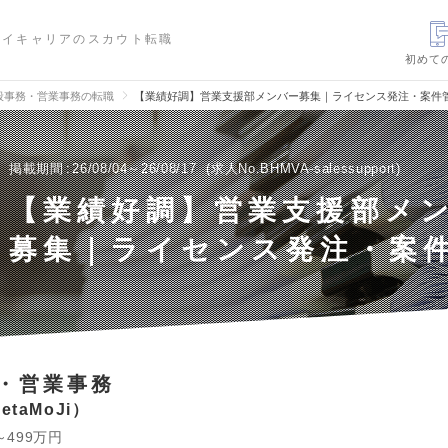
ハイキャリアのスカウト転職
初めて
般事務・営業事務の転職
【業績好調】営業支援部メンバー募集｜ライセンス発注・案件
掲載期間
26/08/04～26/08/17
求人No.BHMVA-salessupport
【業績好調】営業支援部メ
募集｜ライセンス発注・案
・営業事務
taMoJi
～499万円