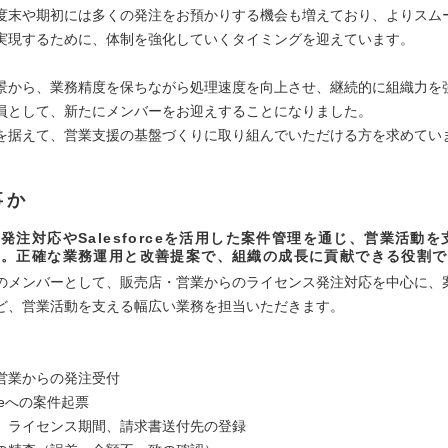
度末や期初には多くの発注をお預かりする機会も増えており、よりスム
実現するために、体制を強化していくタイミングを迎えています。
景から、業務精度を保ちながら処理速度を向上させ、継続的に組織力を
員として、新たにメンバーをお迎えすることになりました。
を据えて、営業支援の基盤づくりに取り組んでいただける方を求めてい
事か
発注対応やSalesforceを活用した案件管理を通じ、営業活動
ン。正確な業務運用と改善提案で、組織の成長に貢献できる役割で
のメンバーとして、販売店・営業からのライセンス発注対応を中心に、
ど、営業活動を支える幅広い業務を担当いただきます。
】
営業からの発注受付
orceへの案件起票
、ライセンス期間、請求書送付先の登録