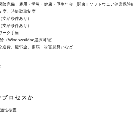
保険完備；雇用・労災・健康・厚生年金（関東ITソフトウェア健康保険
制度、時短勤務制度
（支給条件あり）
（支給条件あり）
ワーク手当
給（Windows/Mac選択可能）
交通費、慶弔金、傷病・災害見舞いなど
は
考プロセスか
+適性検査