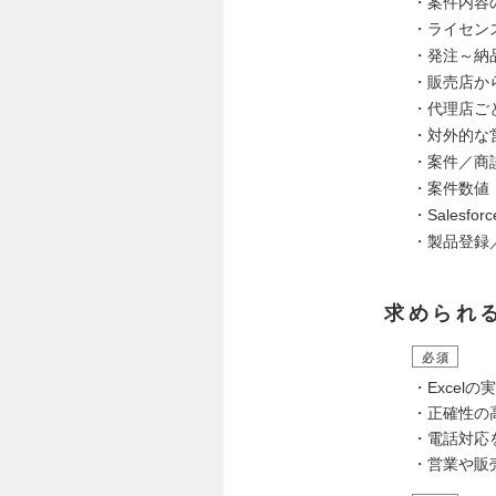
・案件内容
・ライセン
・発注～納
・販売店か
・代理店ご
・対外的な
・案件／商
・案件数値
・Sales
・製品登録
求められ
必須
・Exce
・正確性の
・電話対応
・営業や販