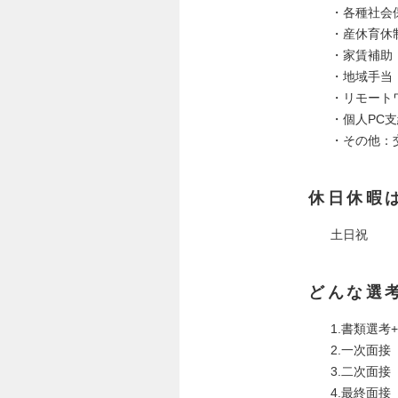
・各種社会
・産休育休
・家賃補助
・地域手当
・リモート
・個人PC支
・その他：
休日休暇
土日祝
どんな選
1.書類選考
2.一次面接
3.二次面接
4.最終面接