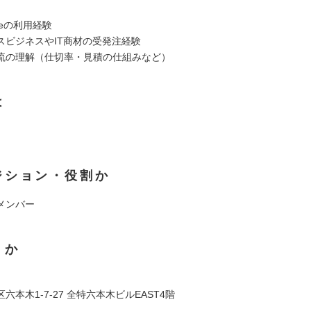
rceの利用経験
スビジネスやIT商材の受発注経験
流の理解（仕切率・見積の仕組みなど）
は
ジション・役割か
メンバー
くか
六本木1-7-27 全特六本木ビルEAST4階