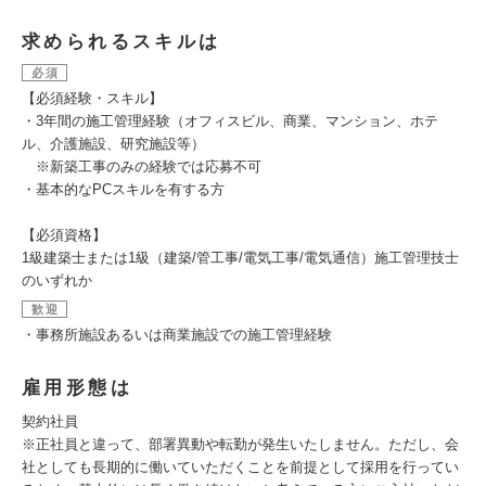
求められるスキルは
必須
【必須経験・スキル】
・3年間の施工管理経験（オフィスビル、商業、マンション、ホテ
ル、介護施設、研究施設等）
※新築工事のみの経験では応募不可
・基本的なPCスキルを有する方
【必須資格】
1級建築士または1級（建築/管工事/電気工事/電気通信）施工管理技士
のいずれか
歓迎
・事務所施設あるいは商業施設での施工管理経験
雇用形態は
契約社員
※正社員と違って、部署異動や転勤が発生いたしません。ただし、会
社としても長期的に働いていただくことを前提として採用を行ってい