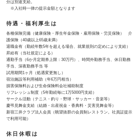
分は別途支給。
※入社時一律の提示金額となります
待遇・福利厚生は
各種保険完備（健康保険・厚生年金保険・雇用保険・労災保険） 介
護保険（40歳以上65歳未満）
退職金有（勤続年数5年を超える場合、就業規則の定めにより支給）
昇給有（当社規定による）
通勤手当（6か月定期券上限：30万円）、時間外勤務手当、休日勤務
手当、深夜勤務手当 等
試用期間1ヶ月（処遇変更無し）
宿泊施設等利用補助（年6万円相当）
損害保険料および生命保険料会社補助制度
リフレッシュ制度（5年勤続毎に1万5000円支給）
サークル活動（テニス・釣り・野球・サッカー・音楽等）
慶弔見舞金支給（結婚・出産祝金・香典料・災害見舞金等）
新宿三井クラブ法人会員（眺望抜群の会員制レストラン。社員証提示
で利用可能）
休日休暇は