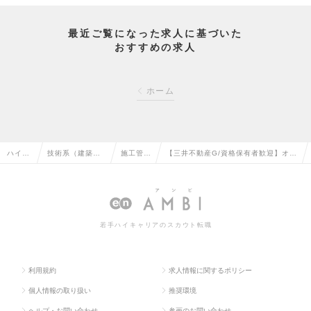
最近ご覧になった求人に基づいた
おすすめの求人
ホーム
ハイク
技術系（建築・
施工管理
【三井不動産G/資格保有者歓迎】オフ
ラス求
設備・土木・プ
（建築）
ィスビルの施工管理/年間休日125日/
人TOP
ラント）の転職
の転職
フレックス/転勤無の求人情報
若手ハイキャリアのスカウト転職
利用規約
求人情報に関するポリシー
個人情報の取り扱い
推奨環境
ヘルプ・お問い合わせ
参画のお問い合わせ