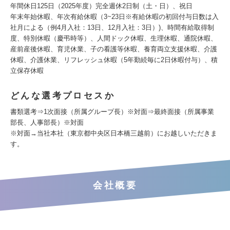
年間休日125日（2025年度）完全週休2日制（土・日）、祝日
年末年始休暇、年次有給休暇（3~23日※有給休暇の初回付与日数は入
社月による（例4月入社：13日、12月入社：3日）)、時間有給取得制
度、特別休暇（慶弔時等）、人間ドック休暇、生理休暇、通院休暇、
産前産後休暇、育児休業、子の看護等休暇、養育両立支援休暇、介護
休暇、介護休業、リフレッシュ休暇（5年勤続毎に2日休暇付与）、積
立保存休暇
どんな選考プロセスか
書類選考⇒1次面接（所属グループ長）※対面⇒最終面接（所属事業
部長、人事部長）※対面
※対面→当社本社（東京都中央区日本橋三越前）にお越しいただきま
す。
会社概要