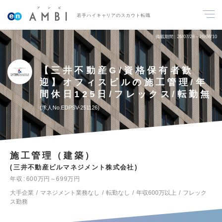
若手ハイキャリアのスカウト転職
掲載期間
26/07/28～26/08/10
【三井不動産G/資格保有者歓
迎】オフィスビルの施工管理/年
間休日125日/フレックス/転勤無
求人No.EDPSV-251126
施工管理（建築）
三井不動産ビルマネジメント株式会社
年収
600万円～699万円
大手企業
マネジメント業務なし
転勤なし
年収600万以上
フレック
ス勤務