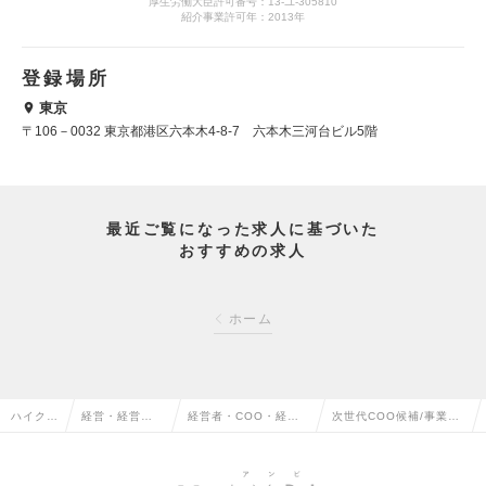
厚生労働大臣許可番号：13-ユ-305810
紹介事業許可年：2013年
登録場所
東京
〒106－0032 東京都港区六本木4-8-7 六本木三河台ビル5階
最近ご覧になった求人に基づいた
おすすめの求人
ホーム
ハイクラ
経営・経営企
経営者・COO・経営
次世代COO候補/事業開
ス求人T
画・事業企画
幹部・カントリーヘッ
発リードマネージャーの
OP
系の転職
ドの転職
求人情報