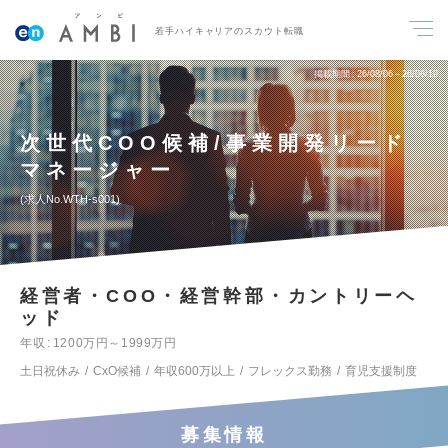
若手ハイキャリアのスカウト転職
掲載期間
26/08/06～26/08/19
次世代COO候補/事業開発リード
マネージャー
求人No.WTH-s001
経営者・COO・経営幹部・カントリーヘ
ッド
年収
1200万円～1999万円
土日祝休み
CxO候補
年収600万以上
フレックス勤務
育児支援制度
募集情報