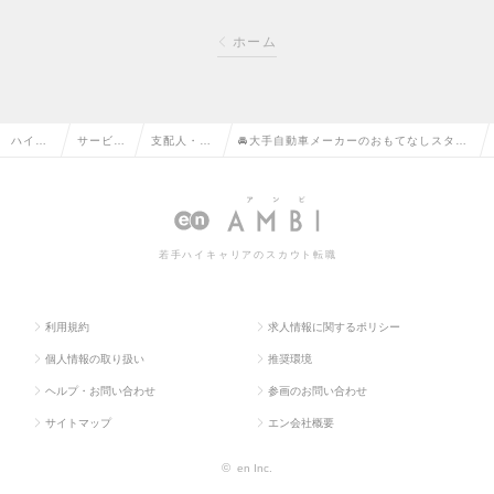
ホーム
ハイク
サービ
支配人・ホ
🚘大手自動車メーカーのおもてなしスタッ
ラス求
ス・流通
テルフロン
フ◎年休120日｜副業可・フレックス有
人TOP
系の転職
トの転職
【年収～471万円】の求人情報
若手ハイキャリアのスカウト転職
利用規約
求人情報に関するポリシー
個人情報の取り扱い
推奨環境
ヘルプ・お問い合わせ
参画のお問い合わせ
サイトマップ
エン会社概要
©
en Inc.