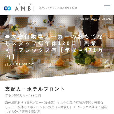
若手ハイキャリアのスカウト転職
掲載期間
26/07/16～26/08/12
🚘大手自動車メーカーのおもてな
しスタッフ◎年休120日｜副業
可・フレックス有【年収～471万
円】
求人No.EHIIA-521090
支配人・ホテルフロント
年収
400万円～499万円
海外展開あり（日系グローバル企業）
大手企業
英語力不問
転勤な
し
土日祝休み
ポテンシャル採用（未経験可）
フレックス勤務
副業
してもOK
育児支援制度