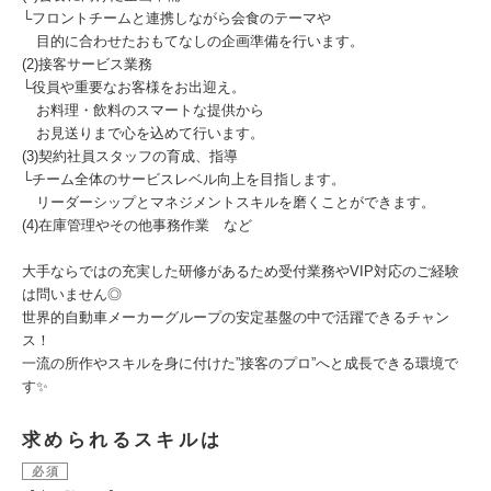
└フロントチームと連携しながら会食のテーマや
目的に合わせたおもてなしの企画準備を行います。
(2)接客サービス業務
└役員や重要なお客様をお出迎え。
お料理・飲料のスマートな提供から
お見送りまで心を込めて行います。
(3)契約社員スタッフの育成、指導
└チーム全体のサービスレベル向上を目指します。
リーダーシップとマネジメントスキルを磨くことができます。
(4)在庫管理やその他事務作業 など
大手ならではの充実した研修があるため受付業務やVIP対応のご経験
は問いません◎
世界的自動車メーカーグループの安定基盤の中で活躍できるチャン
ス！
一流の所作やスキルを身に付けた”接客のプロ”へと成長できる環境で
す✨
求められるスキルは
必須