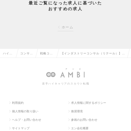
最近ご覧になった求人に基づいた
おすすめの求人
ホーム
ハイク
コンサル
戦略コン
【インダストリーコンサル（リテール）】世
ラス求
タント系
サルタン
界最大級コンサルティングファーム/専門性
人TOP
の転職
トの転職
を生かしたDX推進の求人情報
若手ハイキャリアのスカウト転職
利用規約
求人情報に関するポリシー
個人情報の取り扱い
推奨環境
ヘルプ・お問い合わせ
参画のお問い合わせ
サイトマップ
エン会社概要