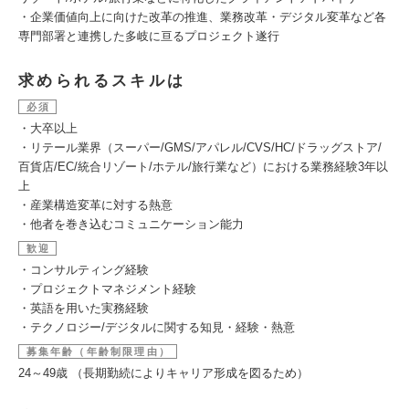
・企業価値向上に向けた改革の推進、業務改革・デジタル変革など各
専門部署と連携した多岐に亘るプロジェクト遂行
求められるスキルは
必須
・大卒以上
・リテール業界（スーパー/GMS/アパレル/CVS/HC/ドラッグストア/
百貨店/EC/統合リゾート/ホテル/旅行業など）における業務経験3年以
上
・産業構造変革に対する熱意
・他者を巻き込むコミュニケーション能力
歓迎
・コンサルティング経験
・プロジェクトマネジメント経験
・英語を用いた実務経験
・テクノロジー/デジタルに関する知見・経験・熱意
募集年齢（年齢制限理由）
24～49歳 （長期勤続によりキャリア形成を図るため）