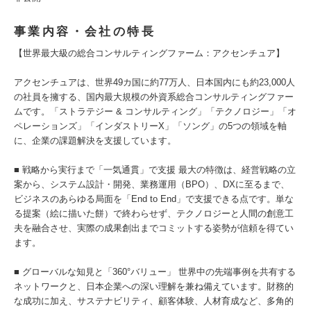
事業内容・会社の特長
【世界最大級の総合コンサルティングファーム：アクセンチュア】
アクセンチュアは、世界49カ国に約77万人、日本国内にも約23,000人
の社員を擁する、国内最大規模の外資系総合コンサルティングファー
ムです。「ストラテジー & コンサルティング」「テクノロジー」「オ
ペレーションズ」「インダストリーX」「ソング」の5つの領域を軸
に、企業の課題解決を支援しています。
■ 戦略から実行まで「一気通貫」で支援 最大の特徴は、経営戦略の立
案から、システム設計・開発、業務運用（BPO）、DXに至るまで、
ビジネスのあらゆる局面を「End to End」で支援できる点です。単な
る提案（絵に描いた餅）で終わらせず、テクノロジーと人間の創意工
夫を融合させ、実際の成果創出までコミットする姿勢が信頼を得てい
ます。
■ グローバルな知見と「360°バリュー」 世界中の先端事例を共有する
ネットワークと、日本企業への深い理解を兼ね備えています。財務的
な成功に加え、サステナビリティ、顧客体験、人材育成など、多角的