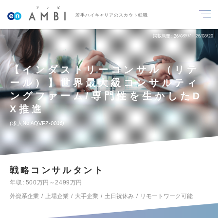
若手ハイキャリアのスカウト転職
掲載期間
26/08/07～26/08/20
【インダストリーコンサル（リテ
ール）】世界最大級コンサルティ
ングファーム/専門性を生かしたD
X推進
求人No.AQVFZ-0016
戦略コンサルタント
年収
500万円～2499万円
外資系企業
上場企業
大手企業
土日祝休み
リモートワーク可能