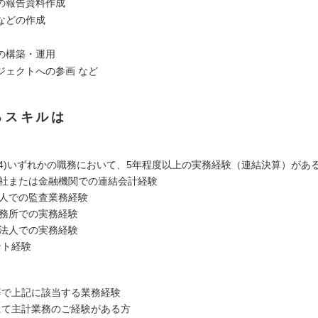
の報告資料作成
などの作成
の構築・運用
ジェクトへの参画 など
るスキルは
～(4)いずれかの職務において、5年程度以上の実務経験（連結決算）があ
会社または金融機関での連結会計経験
法人での監査業務経験
事務所での実務経験
士法人での実務経験
ント経験
等で上記に該当する業務経験
にて主計業務のご経験がある方