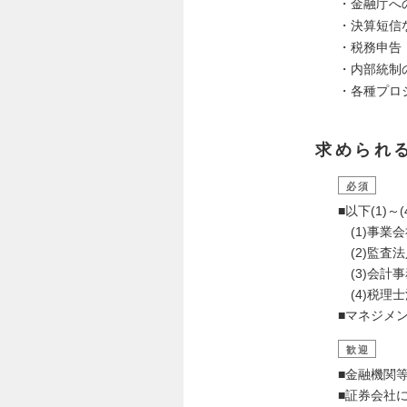
・金融庁へ
・決算短信
・税務申告
・内部統制
・各種プロ
求められ
必須
■以下(1)
(1)事業
(2)監査
(3)会計
(4)税理
■マネジメ
歓迎
■金融機関
■証券会社