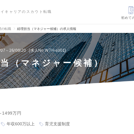
ハイキャリアのスカウト転職
初めて
理の転職
経理担当（マネジャー候補）の求人情報
/07～26/08/20
求人No.WTH-s001
担当（マネジャー候補）
～1499万円
年収600万以上
育児支援制度