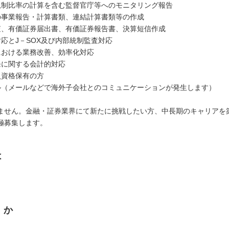
規制比率の計算を含む監督官庁等へのモニタリング報告
の事業報告・計算書類、連結計算書類等の作成
査、有価証券届出書、有価証券報告書、決算短信作成
対応とJ－SOX及び内部統制監査対応
における業務改善、効率化対応
発に関する会計的対応
員資格保有の方
ル（メールなどで海外子会社とのコミュニケーションが発生します）
ません。金融・証券業界にて新たに挑戦したい方、中長期のキャリアを
極募集します。
は
くか