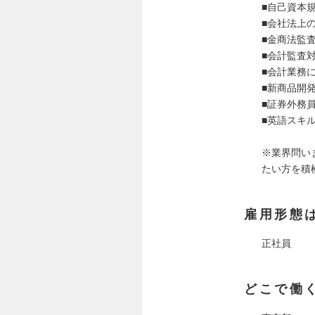
■自己資本
■会社法上
■金商法監
■会計監査
■会計業務
■新商品開
■証券外務
■英語スキ
※業界問い
たい方を積
雇用形態
正社員
どこで働