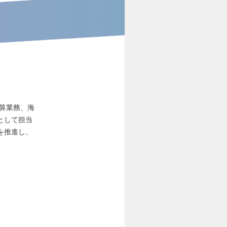
決算業務、海
として担当
を推進し、