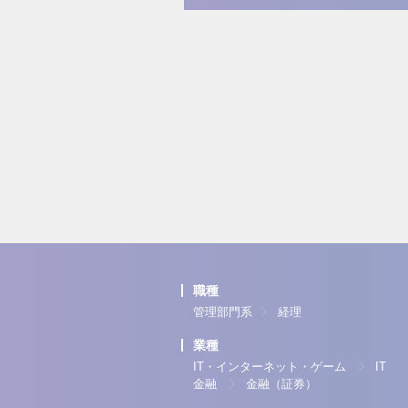
職種
管理部門系
経理
業種
IT・インターネット・ゲーム
IT
金融
金融（証券）