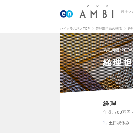
若手
ハイクラス求人TOP
管理部門系の転職
経
掲載期間
26/08
経理
経理
年収
700万円
土日祝休み