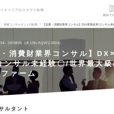
ハイキャリアのスカウト転職
初めて
戦略コンサルタントの転職
【流通・消費財業界コンサル】DX×業務改革/コンサル
/24～26/08/06
求人No.AQVFZ-0024
・消費財業界コンサル】DX
コンサル未経験〇/世界最大
ルファーム
サルタント