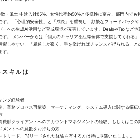
特徴・風土 中途入社85%、女性比率約50%と多様性に富み、部門内でも
です。 「心理的安全性」と「成長」を重視し、頻繁なフィードバックや
ーへの生成AI活用など育成環境が充実しています。DealsやTaxなど
です。 メンバーからは「個人のキャリアを組織全体で支援してくれる」
活躍しやすい」「風通しが良く、手を挙げればチャンスが得られる」と
ます。
るスキルは
：
ィング経験者
定、業務プロセス再構築、マーケティング、システム導入に関する幅広い
方
消費財クライアントへのアカウントマネジメントの経験、もしくはこの
ジメントへの意欲をお持ちの方
ントリード、PJリードされた経験を有する方は特に厚遇いたします。