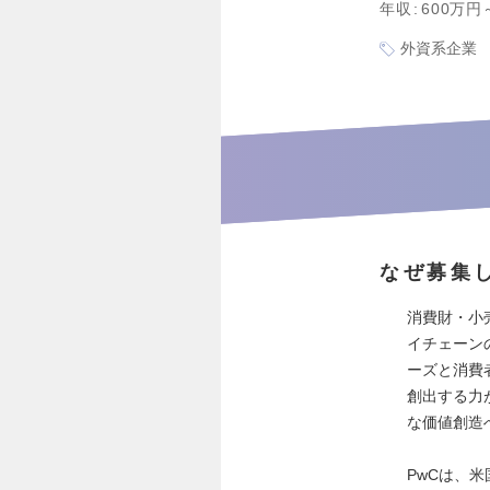
年収
600万円
外資系企業
なぜ募集
消費財・小
イチェーン
ーズと消費
創出する力
な価値創造
PwCは、