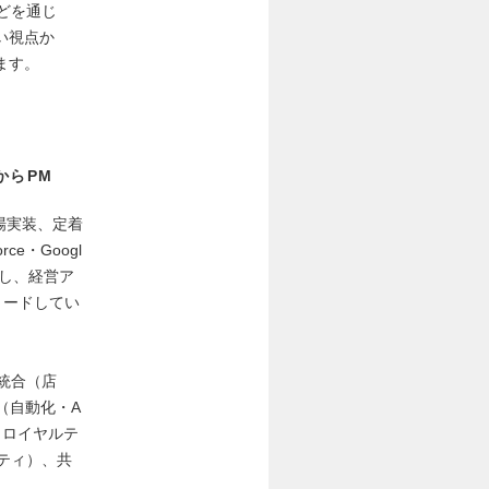
どを通じ
い視点か
ます。
略からPM
場実装、定着
e・Googl
使し、経営ア
リードしてい
統合（店
（自動化・A
、ロイヤルテ
リティ）、共