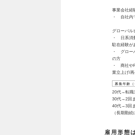
事業会社経
・ 自社内
グローバル
・ 日系消
駐在経験が
・ グローバ
の方
・ 商社や
業立上げ/
募集年齢（
20代→転職
30代→2回
40代→3回
（長期勤続
雇用形態