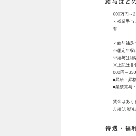
給与はど
600万円～2
＜残業手当
有
＜給与補足
※想定年収
※給与は経
※上記は非管
000円～330
■昇給・昇
■業績賞与
賃金はあく
月給(月額
待遇・福