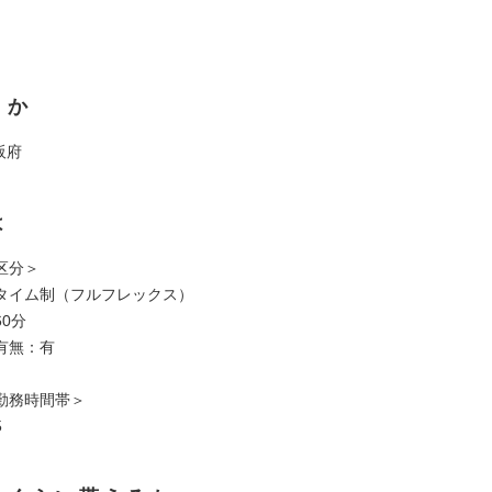
くか
阪府
は
区分＞
タイム制（フルフレックス）
0分
有無：有
勤務時間帯＞
5