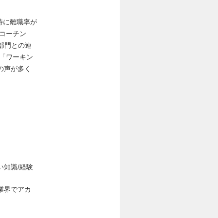
特に離職率が
コーチン
他部門との連
「ワーキン
の声が多く
知識/経験
業界でアカ