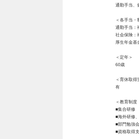
通勤手当、
＜各手当・
通勤手当：
社会保険：
厚生年金基
＜定年＞
60歳
＜育休取得
有
＜教育制度
■集合研修
■海外研修
■部門勉強
■資格取得