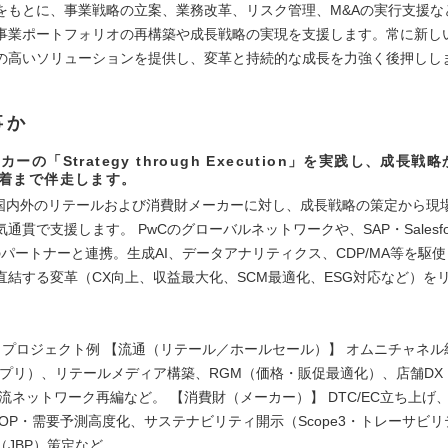
をもとに、事業戦略の立案、業務改革、リスク管理、M&Aの実行支援な
事業ポートフォリオの再構築や成長戦略の実現を支援します。常に新し
の高いソリューションを提供し、変革と持続的な成長を力強く後押しし
事か
ーの「Strategy through Execution」を実践し、成長戦
着まで伴走します。
 国内外のリテールおよび消費財メーカーに対し、成長戦略の策定から現
通貫で支援します。 PwCのグローバルネットワークや、SAP・Salesforc
d等のパートナーと連携。生成AI、データアナリティクス、CDP/MA等を駆
直結する変革（CX向上、収益最大化、SCM最適化、ESG対応など）を
。
とプロジェクト例 【流通（リテール／ホールセール）】 オムニチャネル
アプリ）、リテールメディア構築、RGM（価格・販促最適化）、店舗DX
物流ネットワーク再編など。 【消費財（メーカー）】 DTC/EC立ち上げ
&OP・需要予測高度化、サステナビリティ開示（Scope3・トレーサビ
（JBP）策定など。