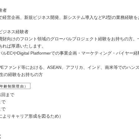
験者
で経営企画、新規ビジネス開発、新システム導入などPJ型の業務経験を
ビジネス経験者
費財向けのフロント領域のグローバルプロジェクト経験をお持ちの方。
あれば厚遇いたします。
ルECやDigital Platformerでの事業企画・マーケティング・バイヤー
PEファンド等における、ASEAN、アフリカ、インド、南米等でのハン
再生の経験をお持ちの方
年齢制限理由）
1回まで
まで
まで
によりキャリア形成を図るため）
は