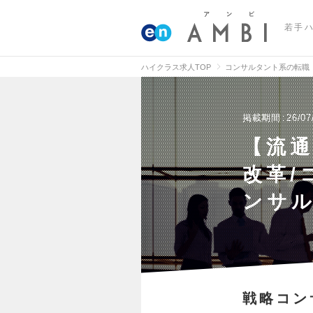
若手
ハイクラス求人TOP
コンサルタント系の転職
掲載期間
26/07
【流通
改革/
ンサ
戦略コン