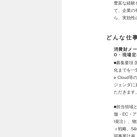
豊富な経験
て、企業の
ら、実効性
どんな仕
消費財メーカ
O・現場定
■募集要項
化までを一気
e Clou
ジェンダに
ただきます
■担当領域
舗・EC・
I発注）、
ィ戦略、S
同事業計画