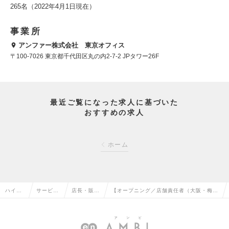
265名（2022年4月1日現在）
事業所
アンファー株式会社 東京オフィス
〒100-7026 東京都千代田区丸の内2-7-2 JPタワー26F
最近ご覧になった求人に基づいた
おすすめの求人
ホーム
ハイク
サービ
店長・販
【オープニング／店舗責任者（大阪・梅
ラス求
ス・流通
売・店舗管
田）】 店舗づくりから担うスリープアド
人TOP
系の転職
理の転職
バイザー募集！の求人情報