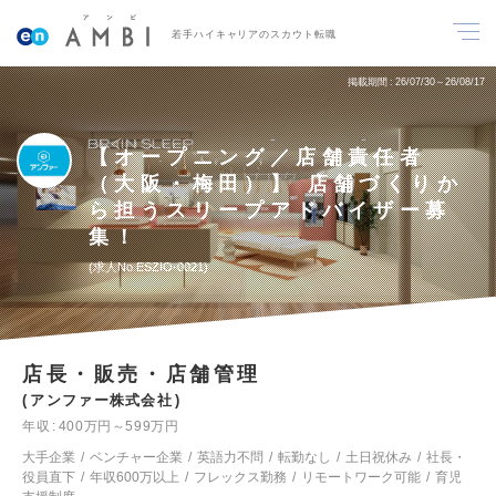
若手ハイキャリアのスカウト転職
掲載期間
26/07/30～26/08/17
【オープニング／店舗責任者
（大阪・梅田）】 店舗づくりか
ら担うスリープアドバイザー募
集！
求人No.ESZIO-0021
店長・販売・店舗管理
アンファー株式会社
年収
400万円～599万円
大手企業
ベンチャー企業
英語力不問
転勤なし
土日祝休み
社長・
役員直下
年収600万以上
フレックス勤務
リモートワーク可能
育児