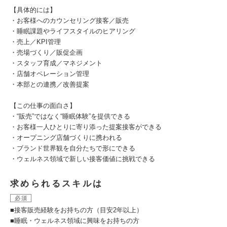
【具体的には】
・お客様へのカウンセリング接客／販売
・睡眠課題やライフスタイルのヒアリング
・売上／KPI管理
・売場づくり／販促企画
・スタッフ育成／マネジメント
・店舗オペレーション管理
・本部との連携／改善提案
【この仕事の面白さ】
・“販売”ではなく“睡眠体験”を提供できる
・お客様一人ひとりに寄り添った提案接客ができる
・オープニング店舗づくりに携われる
・ブランド世界観を自分たちで形にできる
・ウェルネス領域で新しい接客価値に挑戦できる
求められるスキルは
必須
■接客販売経験をお持ちの方（目安2年以上）
■睡眠・ウェルネス領域に興味をお持ちの方