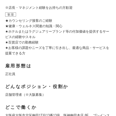
※店長・マネジメント経験をお持ちの方歓迎
歓迎
★カウンセリング接客のご経験
★健康・ウェルネス関連の知識・関心
★ホテルまたはラグジュアリーブランド等の付加価値を提供するサー
ビスの経験やスキル
★百貨店での勤務経験
★お客様の課題やニーズを丁寧に引き出し、最適な商品・サービスを
提案できる方
雇用形態は
正社員
どんなポジション・役割か
店舗管理者（※大阪募集）
どこで働くか
大阪府大阪市北区梅田1T目13番13号 阪神梅田本店 8F ブレインス