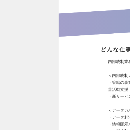
どんな仕
内部統制業
＜内部統制
・管轄の事
善活動支援
・新サービ
＜データガ
・データ利
・情報開示