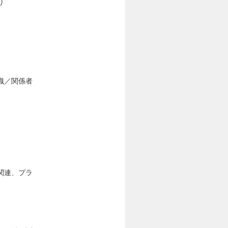
り
織／関係者
関連、プラ