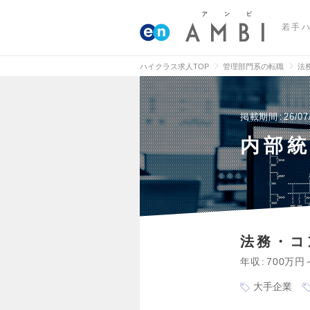
若手
ハイクラス求人TOP
管理部門系の転職
法
掲載期間
26/07
内部
法務・コ
年収
700万円
大手企業