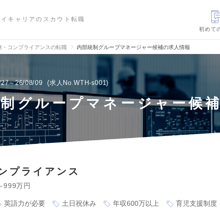
ハイキャリアのスカウト転職
初めて
務・コンプライアンスの転職
内部統制グループマネージャー候補の求人情報
/27～26/08/09
求人No.WTH-s001
統制グループマネージャー候
ンプライアンス
～999万円
英語力が必要
土日祝休み
年収600万以上
育児支援制度