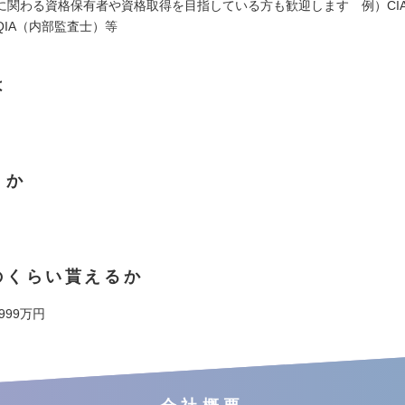
に関わる資格保有者や資格取得を目指している方も歓迎します 例）CI
QIA（内部監査士）等
は
くか
のくらい貰えるか
 999万円