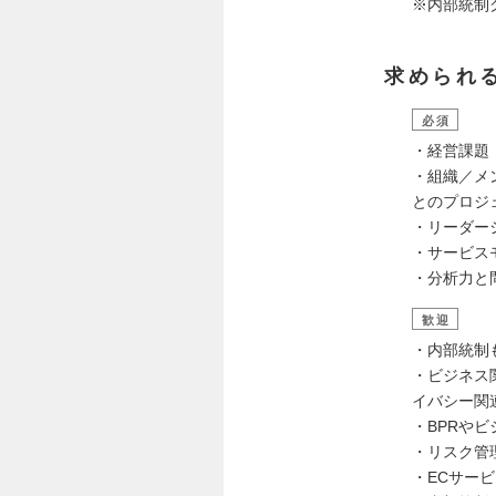
※内部統制
求められ
必須
・経営課題
・組織／メ
とのプロジ
・リーダー
・サービス
・分析力と
歓迎
・内部統制
・ビジネス
イバシー関
・BPRや
・リスク管
・ECサー