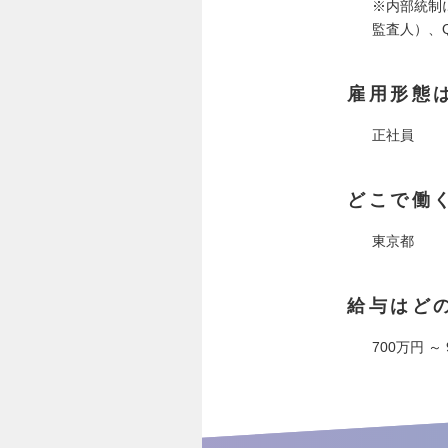
※内部統制
監査人）、
雇用形態
正社員
どこで働
東京都
給与はど
700万円 ～