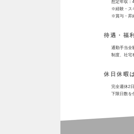
想定年収：4
※経験・ス
※賞与・昇
待遇・福
通勤手当全
制度、社宅
休日休暇
完全週休2
下限日数を