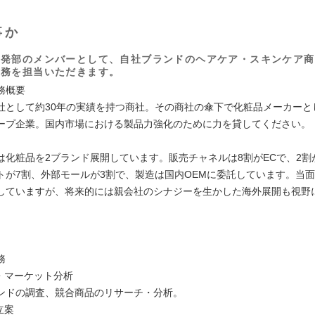
事か
開発部のメンバーとして、自社ブランドのヘアケア・スキンケア商
業務を担当いただきます。
務概要
社として約30年の実績を持つ商社。その商社の傘下で化粧品メーカーと
ープ企業。国内市場における製品力強化のために力を貸してください。
は化粧品を2ブランド展開しています。販売チャネルは8割がECで、2割
トが7割、外部モールが3割で、製造は国内OEMに委託しています。当
していますが、将来的には親会社のシナジーを生かした海外展開も視野
務
査・マーケット分析
ンドの調査、競合商品のリサーチ・分析。
立案