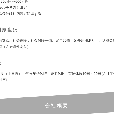
50万円～600万円
キルを考慮し決定
給条件は社内規定に準ずる
利厚生は
額支給、社会保険：社会保険完備、定年60歳（延長雇用あり）、退職金
有（入居条件あり）
は
日制（土日祝）、年末年始休暇、慶弔休暇、有給休暇10日～20日(入社
付与）
会社概要