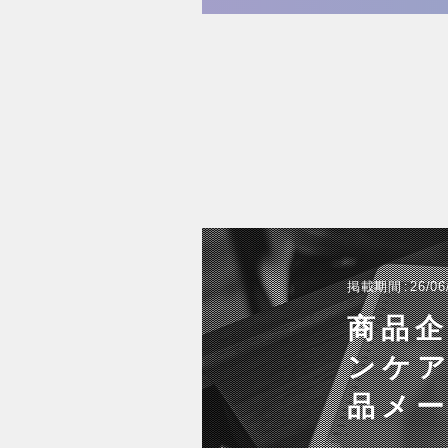
掲載期間
26/06
商品
ンケ
品メ