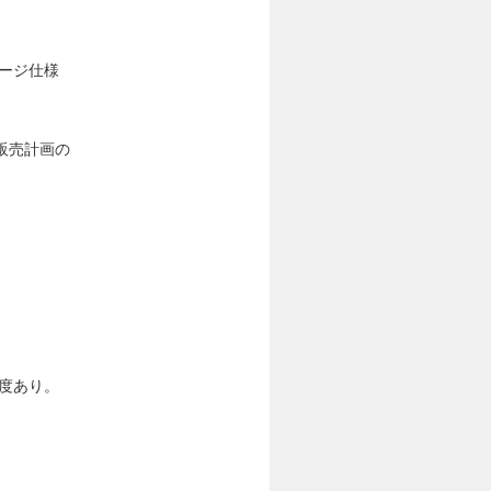
ージ仕様
販売計画の
。
制度あり。