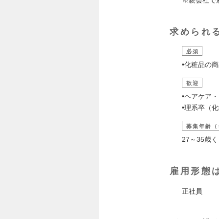
求められ
必須
•化粧品の商
歓迎
•ヘアケア
•理系卒（
募集年齢（
27～35
雇用形態
正社員