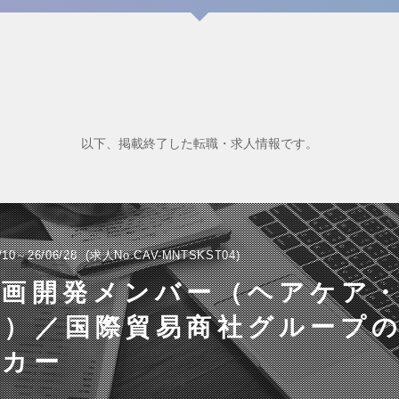
以下、掲載終了した転職・求人情報です。
/10～26/06/28
求人No.CAV-MNTSKST04
企画開発メンバー（ヘアケア
ア）／国際貿易商社グループ
ーカー