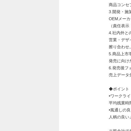
商品コンセ
3.開発・
OEMメー
（責任表示
4.社内外と
営業・デザ
擦り合わせ
5.商品上市
発売に向け
6.発売後フ
売上データ
◆ポイント
•ワークラ
平均残業時
•風通しの
人柄の良い
※親会社で