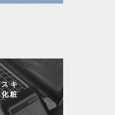
・スキ
の化粧