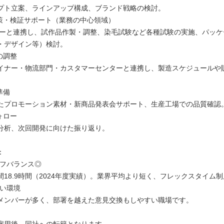
プト立案、ラインアップ構成、ブランド戦略の検討。
施策・検証サポート（業務の中心領域）
カーと連携し、試作品作製・調整、染毛試験など各種試験の実施、パッケ
・デザイン等）検討。
の調整
イナー・物流部門・カスタマーセンターと連携し、製造スケジュールや
。
準備
たプロモーション素材・新商品発表会サポート、生産工場での品質確認
ォロー
分析、次回開発に向けた振り返り。
：
イフバランス◎
間18.9時間（2024年度実績）。業界平均より短く、フレックスタイム
良い環境
メンバーが多く、部署を越えた意見交換もしやすい職場です。
雇用後、同社への転籍となります。