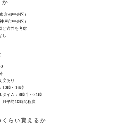
くか
（東京都中央区）
（神戸市中央区）
望と適性を考慮
なし
は
00
分
制度あり
10時～16時
ルタイム：8時半～21時
 月平均10時間程度
のくらい貰えるか