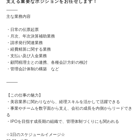
支える重要なポジションをお任せします！
⸻
主な業務内容
・日常の伝票起票
・月次、年次決算補助業務
・請求発行関連業務
・経費精算に関する業務
・支払い及び入金業務
・顧問税理士との連携、各種会計方針の検討
・管理会計体制の構築 など
⸻
【この仕事の魅力】
・美容業界に関わりながら、経理スキルを活かして活躍できる
・事業やチームを数字面から支え、会社の成長を内側からリードでき
る
・IPOを目指す成長期の組織で、管理体制づくりにも関われる
☆1日のスケジュールイメージ☆