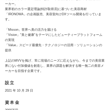
ーカー。
業界初のカラー選定理論(特許取得済)に基づいた美容商材
「IRONOWA」の企画販売、美容室向けDXツール開発を行っていま
す。
「Misson」世界へ美の活力を届ける
「Vision」"美と健康"をテーマにしたビューティープラットフォーム
の実現
「Value」スピード最優先・テクノロジーの活用・ソリューションの
提供
上記のMVVを掲げ、常に現場のニーズに応えながら、今までの美容業
界にない付加価値を創造し、業界の課題を解決する唯一無二の美容メ
ーカーを目指す企業です。
設立
2021 年 10 月 29 日
資本金