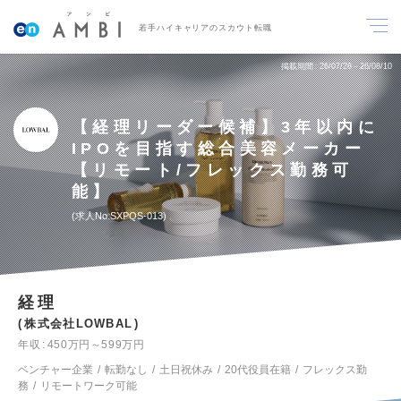
若手ハイキャリアのスカウト転職
掲載期間
26/07/28～26/08/10
【経理リーダー候補】3年以内に
IPOを目指す総合美容メーカー
【リモート/フレックス勤務可
能】
求人No.SXPQS-013
経理
株式会社LOWBAL
年収
450万円～599万円
ベンチャー企業
転勤なし
土日祝休み
20代役員在籍
フレックス勤
務
リモートワーク可能