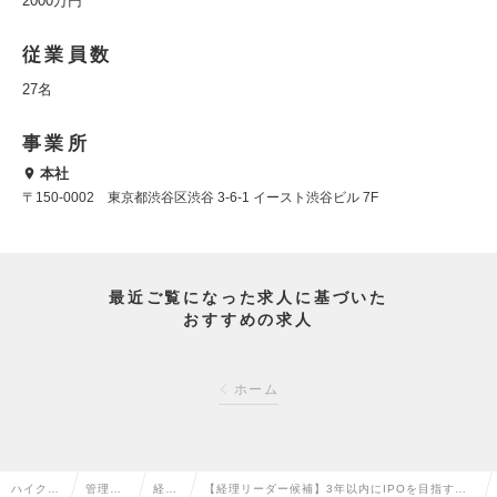
2000万円
従業員数
27名
事業所
本社
〒150-0002 東京都渋⾕区渋⾕ 3-6-1 イースト渋⾕ビル 7F
最近ご覧になった求人に基づいた
おすすめの求人
ホーム
ハイクラ
管理部
経理
【経理リーダー候補】3年以内にIPOを目指す総