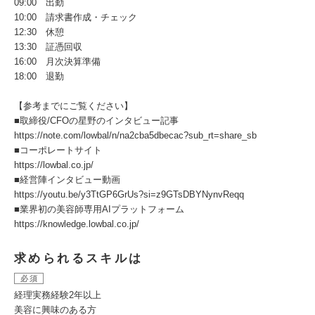
09:00 出勤
10:00 請求書作成・チェック
12:30 休憩
13:30 証憑回収
16:00 月次決算準備
18:00 退勤
【参考までにご覧ください】
■取締役/CFOの星野のインタビュー記事
https://note.com/lowbal/n/na2cba5dbecac?sub_rt=share_sb
■コーポレートサイト
https://lowbal.co.jp/
■経営陣インタビュー動画
https://youtu.be/y3TtGP6GrUs?si=z9GTsDBYNynvReqq
■業界初の美容師専用AIプラットフォーム
https://knowledge.lowbal.co.jp/
求められるスキルは
必須
経理実務経験2年以上
美容に興味のある方