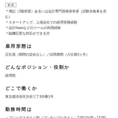
歓迎
＊簿記（2級程度）あるいは会計専門資格保有者（試験合格者を含
む）
＊スタートアップ、上場会社での経理実務経験
＊会計freeeなどのツールの利用経験
＊臨機応変な対応ができる方
雇用形態は
正社員（期間の定めなし）／試用期間（入社後3ヶ月）
どんなポジション・役割か
経理部
どこで働くか
東京都渋谷区渋谷三丁目6番1号
勤務時間は
・フレックスタイム制（フレキシブルタイム：7:00-10:00・17:00-