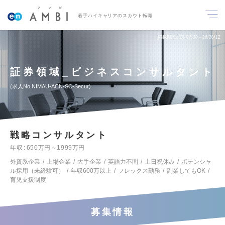
若手ハイキャリアのスカウト転職
掲載期間
26/07/30～26/08/12
証券領域_ビジネスコンサルタント
求人No.NIMAU-ACN-SC-Secur
戦略コンサルタント
年収
650万円～1999万円
外資系企業
上場企業
大手企業
英語力不問
土日祝休み
ポテンシャ
ル採用（未経験可）
年収600万以上
フレックス勤務
副業してもOK
育児支援制度
募集情報