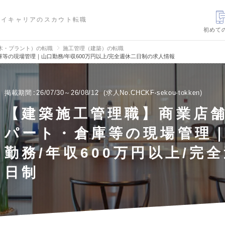
ハイキャリアのスカウト転職
初めて
木・プラント）の転職
施工管理（建築）の転職
等の現場管理｜山口勤務/年収600万円以上/完全週休二日制の求人情報
掲載期間
26/07/30～26/08/12
求人No.CHCKF-sekou-tokken
【建築施工管理職】商業店
パート・倉庫等の現場管理
勤務/年収600万円以上/完
日制