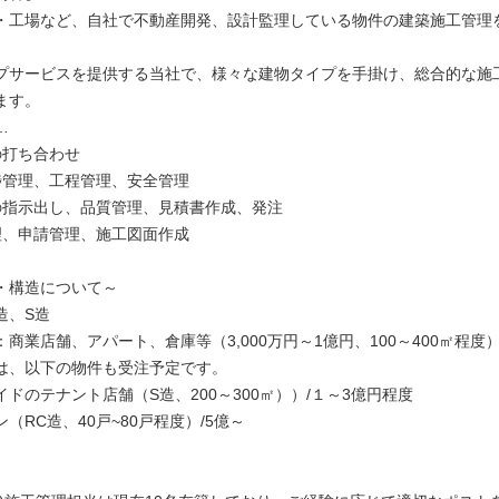
・工場など、自社で不動産開発、設計監理している物件の建築施工管理
プサービスを提供する当社で、様々な建物タイプを手掛け、総合的な施
ます。
…
の打ち合わせ
捗管理、工程管理、安全管理
の指示出し、品質管理、見積書作成、発注
理、申請管理、施工図面作成
・構造について～
造、S造
商業店舗、アパート、倉庫等（3,000万円～1億円、100～400㎡程度
は、以下の物件も受注予定です。
ドのテナント店舗（S造、200～300㎡））/１～3億円程度
（RC造、40戸~80戸程度）/5億～
】