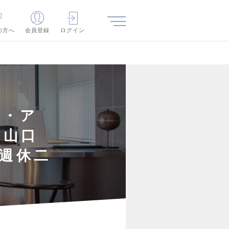
の方へ
会員登録
ログイン
舗・ア
｜山口
全週休二