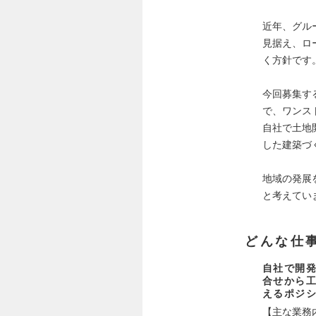
近年、グル
見据え、ロ
く方針です
今回募集す
で、ワンス
自社で土地
した建築づ
地域の発展
と考えてい
どんな仕
自社で開
合せから
えるポジ
【主な業務