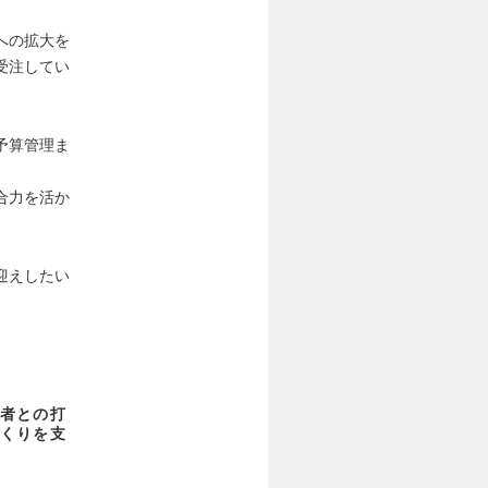
への拡大を
受注してい
予算管理ま
合力を活か
迎えしたい
者との打
くりを支