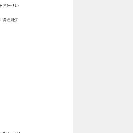
をお任せい
工管理能力
）