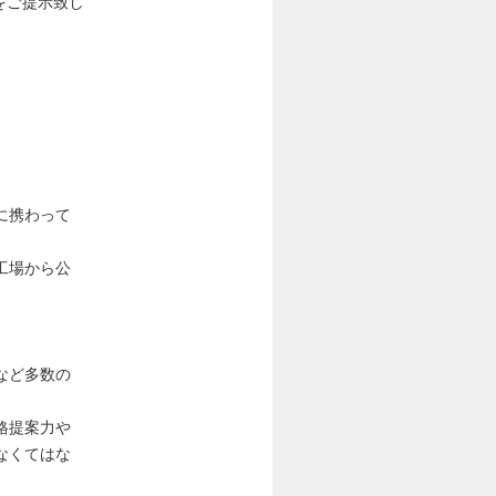
をご提示致し
に携わって
工場から公
など多数の
格提案力や
なくてはな