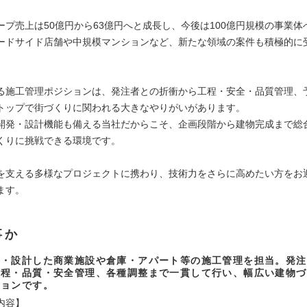
ープ売上は50億円から63億円へと成長し、今後は100億円規模の事業体
ードサイド店舗や中規模マンションなど、新たな領域の案件も積極的に
。
る施工管理ポジションは、発注者との折衝から工程・安全・品質管理、
トップで街づくりに関われる大きなやりがいがあります。
開発・設計機能も備える当社だからこそ、企画段階から建物完成まで総
くりに挑戦できる環境です。
を支える多様なプロジェクトに携わり、技術力をさらに高めたい方をお
ます。
事か
発・設計した商業施設や倉庫・アパート等の施工管理を担当。発注
工程・品質・安全管理、各種調整まで一貫して行い、幅広い建物づ
ションです。
内容】