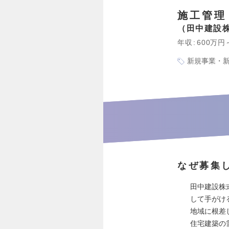
施工管理
田中建設
年収
600万円
新規事業・
なぜ募集
田中建設株
して手がけ
地域に根差
住宅建築の