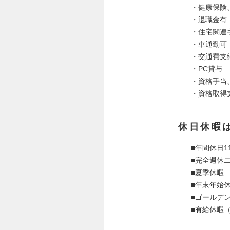
・健康保険
・退職金有
・住宅関連
・車通勤可
・交通費支
・PC貸与
・資格手当
・資格取得
休日休暇
■年間休日1
■完全週休
■夏季休暇
■年末年始
■ゴールデ
■有給休暇（