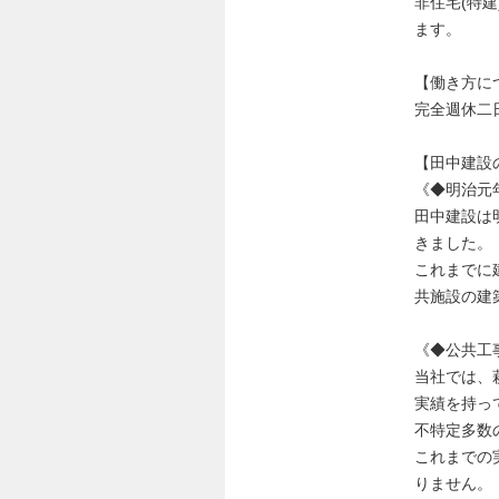
非住宅(特
ます。
【働き方に
完全週休二
【田中建設
《◆明治元
田中建設は
きました。
これまでに
共施設の建
《◆公共工
当社では、
実績を持っ
不特定多数
これまでの
りません。