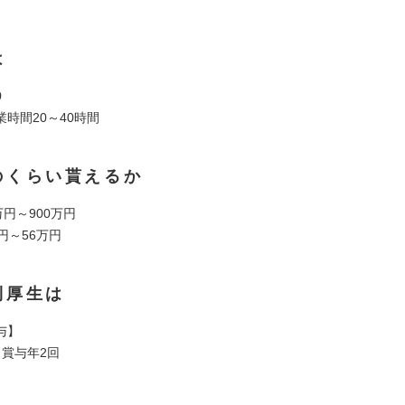
は
0
時間20～40時間
のくらい貰えるか
万円～900万円
円～56万円
利厚生は
与】
・賞与年2回
】