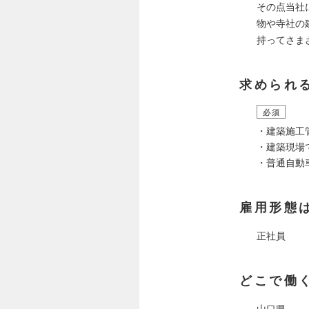
その点当社
物や寺社の
持ってさま
求められ
必須
・建築施工
・建築現場
・普通自動
雇用形態
正社員
どこで働
山口県