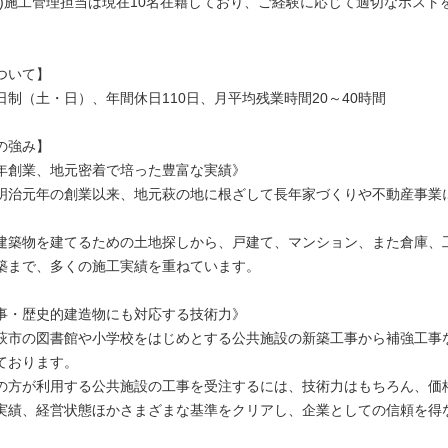
建)施工管理担当は現在10名在籍しており、ご経験に応じて適切なポスト
ついて】
日制（土・日）、年間休日110日、月平均残業時間20～40時間
の強み】
年創業、地元密着で培った豊富な実績》
明治元年の創業以来、地元萩の地に根ざして長年家づくりや不動産事業
建築物を建てるための土地探しから、戸建て、マンション、また倉庫、
築まで、多くの施工実績を重ねています。
事・歴史的建造物にも対応する技術力》
萩市の図書館や小学校をはじめとする公共施設の新築工事から補強工事
ております。
の方が利用する公共施設の工事を受注するには、技術力はもちろん、価
実績、経営状態ほかさまざまな基準をクリアし、企業としての信頼を得