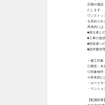
店舗や施設
たします。
ワンストッ
を高められ
具体的には
■発注者と
■工事の進
■技術者へ
■請求書管
～施工対象
◎構造：木
◎対象物件：
※将来的に
・ロードサイ
・マンション
【配属部署